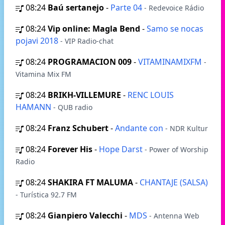
08:24
Baú sertanejo
-
Parte 04
- Redevoice Rádio
08:24
Vip online: Magla Bend
-
Samo se nocas
pojavi 2018
- VIP Radio-chat
08:24
PROGRAMACION 009
-
VITAMINAMIXFM
-
Vitamina Mix FM
08:24
BRIKH-VILLEMURE
-
RENC LOUIS
HAMANN
- QUB radio
08:24
Franz Schubert
-
Andante con
- NDR Kultur
08:24
Forever His
-
Hope Darst
- Power of Worship
Radio
08:24
SHAKIRA FT MALUMA
-
CHANTAJE (SALSA)
- Turística 92.7 FM
08:24
Gianpiero Valecchi
-
MDS
- Antenna Web