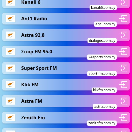
Kanali 6
kanali6.com.cy
Ant1 Radio
ant1.com.cy
Astra 92,8
dialogos.com.cy
Σπορ FM 95.0
24sports.com.cy
Super Sport FM
sport-fm.com.cy
Klik FM
klikfm.com.cy
Astra FM
astra.com.cy
Zenith Fm
zenithfm.com.cy