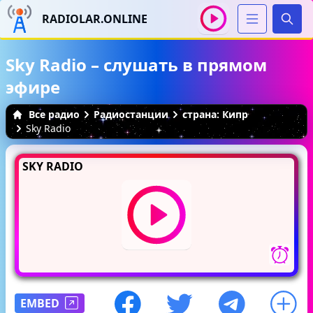
RADIOLAR.ONLINE
Иска
Sky Radio – слушать в прямом
эфире
Все радио
Радиостанции
страна: Кипр
Sky Radio
SKY RADIO
EMBED