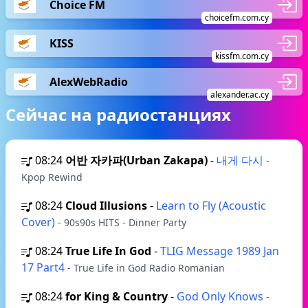
Choice FM
choicefm.com.cy
KISS
kissfm.com.cy
AlexWebRadio
alexander.ac.cy
Сейчас на радиостанциях
08:24
어반 자카파(Urban Zakapa)
-
내게 다시
-
Kpop Rewind
08:24
Cloud Illusions
-
Learn to Fly (Acoustic
Cover)
- 90s90s HITS - Dinner Party
08:24
True Life In God
-
TLIG Message 1989 Jan
17 Part4
- True Life in God Radio Romanian
08:24
for King & Country
-
God Only Knows
-