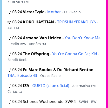
KCBI 90.9 FM
08:24
Victor Ivyic
-
Mother
- FOP Radio
08:24
KOKO HAYITIAN
-
TROSHN YERAKOUYN
-
AYP FM
08:24
Armand Van Helden
-
You Don't Know Me
- Radio RVA - Années 90
08:24
The Offspring
-
You're Gonna Go Far, Kid
-
Bandit Rock
08:24
Fr. Marc Boulos & Dr. Richard Benton
-
TBAL Episode 43
- Ocabs Radio
08:24
IZA
-
GUETO (clipe oficial)
- Alternativa FM
Cariacica
08:24
Schönes Wochenende. SWR4
- SWR4 - BW