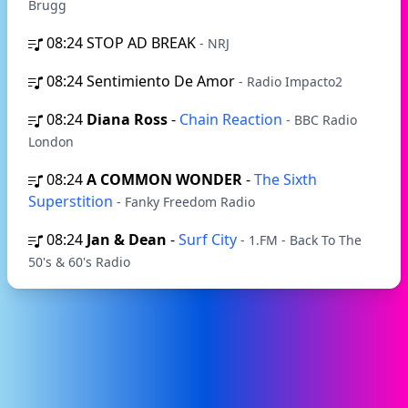
Brugg
08:24
STOP AD BREAK
- NRJ
08:24
Sentimiento De Amor
- Radio Impacto2
08:24
Diana Ross
-
Chain Reaction
- BBC Radio
London
08:24
A COMMON WONDER
-
The Sixth
Superstition
- Fanky Freedom Radio
08:24
Jan & Dean
-
Surf City
- 1.FM - Back To The
50's & 60's Radio