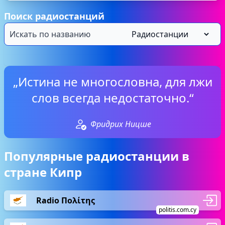
Поиск радиостанций
„Истина не многословна, для лжи
слов всегда недостаточно.“
Фридрих Ницше
Популярные радиостанции в
стране Кипр
Radio Πολίτης
politis.com.cy