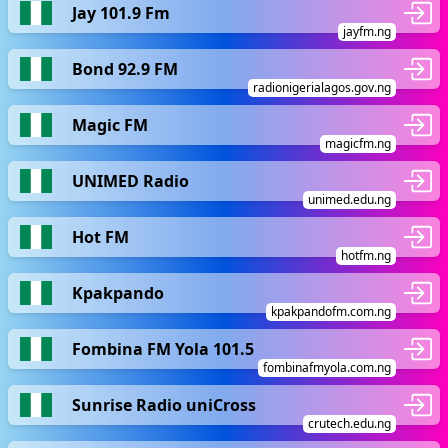
Jay 101.9 Fm
jayfm.ng
Bond 92.9 FM
radionigerialagos.gov.ng
Magic FM
magicfm.ng
UNIMED Radio
unimed.edu.ng
Hot FM
hotfm.ng
Kpakpando
kpakpandofm.com.ng
Fombina FM Yola 101.5
fombinafmyola.com.ng
Sunrise Radio uniCross
crutech.edu.ng