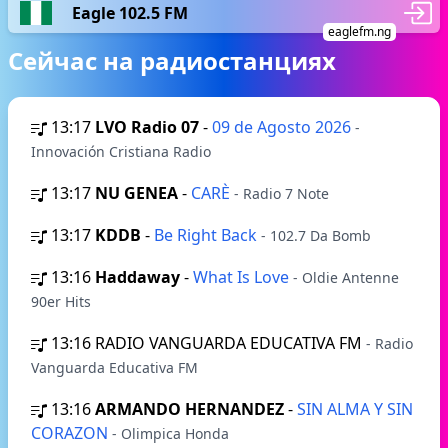
Eagle 102.5 FM
eaglefm.ng
Сейчас на радиостанциях
13:17
LVO Radio 07
-
09 de Agosto 2026
-
Innovación Cristiana Radio
13:17
NU GENEA
-
CARÈ
- Radio 7 Note
13:17
KDDB
-
Be Right Back
- 102.7 Da Bomb
13:16
Haddaway
-
What Is Love
- Oldie Antenne
90er Hits
13:16
RADIO VANGUARDA EDUCATIVA FM
- Radio
Vanguarda Educativa FM
13:16
ARMANDO HERNANDEZ
-
SIN ALMA Y SIN
CORAZON
- Olimpica Honda