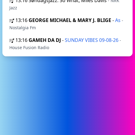
13:16
Søndagsjazz: So What, Miles Davis
- NRK
Jazz
13:16
GEORGE MICHAEL & MARY J. BLIGE
-
As
-
Nostalgia Fm
13:16
GAMEH DA DJ
-
SUNDAY VIBES 09-08-26
-
House Fusion Radio