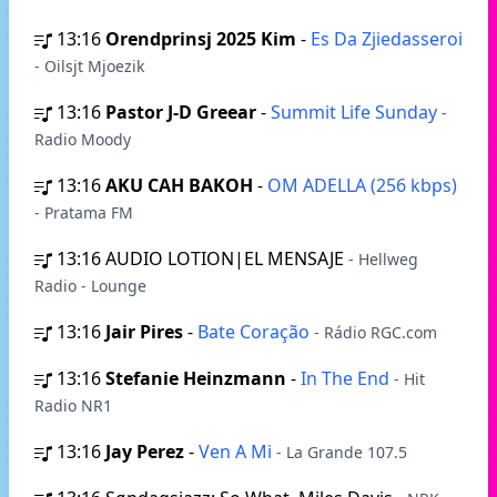
13:16
Orendprinsj 2025 Kim
-
Es Da Zjiedasseroi
- Oilsjt Mjoezik
13:16
Pastor J-D Greear
-
Summit Life Sunday
-
Radio Moody
13:16
AKU CAH BAKOH
-
OM ADELLA (256 kbps)
- Pratama FM
13:16
AUDIO LOTION|EL MENSAJE
- Hellweg
Radio - Lounge
13:16
Jair Pires
-
Bate Coração
- Rádio RGC.com
13:16
Stefanie Heinzmann
-
In The End
- Hit
Radio NR1
13:16
Jay Perez
-
Ven A Mi
- La Grande 107.5