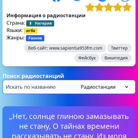
Информация о радиостанции
Страна:
Нигерия
Языки:
игбо
Жанры:
Разное
Веб-сайт:
www.sapientia953fm.com
Твиттер
Фейсбук
Википедия
Поиск радиостанций
„Нет, солнце глиною замазывать
не стану, О тайнах времени
рассказывать не стану. Из моря