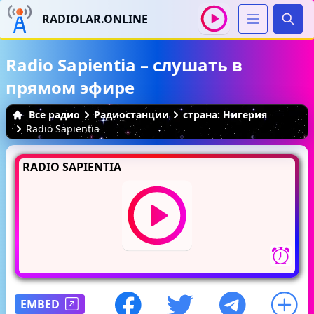
RADIOLAR.ONLINE
Иска
Radio Sapientia – слушать в
прямом эфире
Все радио
Радиостанции
страна: Нигерия
Radio Sapientia
RADIO SAPIENTIA
EMBED