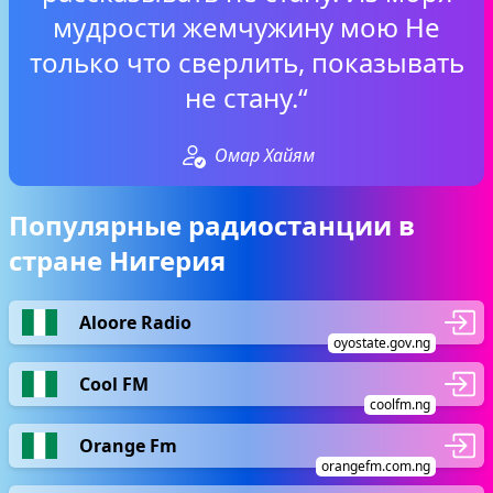
мудрости жемчужину мою Не
только что сверлить, показывать
не стану.“
Омар Хайям
Популярные радиостанции в
стране Нигерия
Aloore Radio
oyostate.gov.ng
Cool FM
coolfm.ng
Orange Fm
orangefm.com.ng