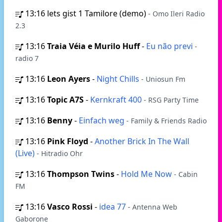
13:16
lets gist 1 Tamilore (demo)
- Omo Ileri Radio
2.3
13:16
Traia Véia e Murilo Huff
-
Eu não previ
-
radio 7
13:16
Leon Ayers
-
Night Chills
- Uniosun Fm
13:16
Topic A7S
-
Kernkraft 400
- RSG Party Time
13:16
Benny
-
Einfach weg
- Family & Friends Radio
13:16
Pink Floyd
-
Another Brick In The Wall
(Live)
- Hitradio Ohr
13:16
Thompson Twins
-
Hold Me Now
- Cabin
FM
13:16
Vasco Rossi
-
idea 77
- Antenna Web
Gaborone