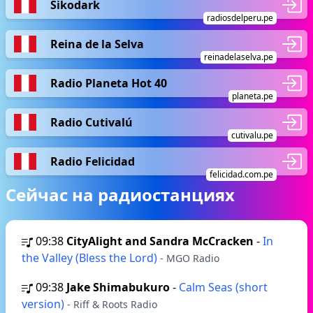
Sikodark
radiosdelperu.pe
Reina de la Selva
reinadelaselva.pe
Radio Planeta Hot 40
planeta.pe
Radio Cutivalú
cutivalu.pe
Radio Felicidad
felicidad.com.pe
Сейчас на радиостанциях
09:38
CityAlight and Sandra McCracken
-
In
the Valley (Bless the Lord)
- MGO Radio
09:38
Jake Shimabukuro
-
Calm Seas (short
version)
- Riff & Roots Radio