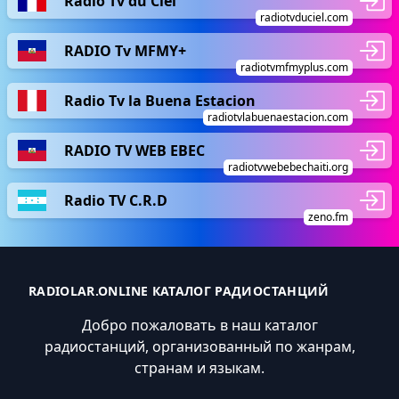
Radio Tv du Ciel
radiotvduciel.com
RADIO Tv MFMY+
radiotvmfmyplus.com
Radio Tv la Buena Estacion
radiotvlabuenaestacion.com
RADIO TV WEB EBEC
radiotvwebebechaiti.org
Radio TV C.R.D
zeno.fm
RADIOLAR.ONLINE КАТАЛОГ РАДИОСТАНЦИЙ
Добро пожаловать в наш каталог
радиостанций, организованный по жанрам,
странам и языкам.