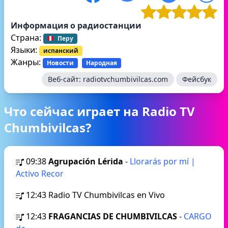
Информация о радиостанции
Страна:
Перу
Языки:
испанский
Жанры:
Новости
Народная
Веб-сайт:
radiotvchumbivilcas.com
Фейсбук
Что сейчас играет на Radio TV
Chumbivilcas?
09:38
Agrupación Lérida
-
Llorarás por mí |
Activo Recor
12:43
Radio TV Chumbivilcas en Vivo
12:43
FRAGANCIAS DE CHUMBIVILCAS
-
CARGO