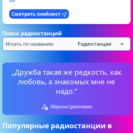
de
Смотреть плейлист
Поиск радиостанций
„Дружба такая же редкость, как
любовь, а знакомых мне не
надо.“
Марина Цветаева
Популярные радиостанции в