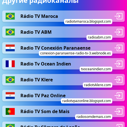
Другие радиоканалы
Rádio TV Maroca
radiotvmaroca.blogspot.com
Radio TV ABM
radioabm.com
Radio TV Conexión Paranaense
conexion-paranaense-radio-tv-3.webnode.es
Radio Tv Ocean Indien
tvoceanindien.com
Radio TV Klere
radiotvklere.com
Radio TV Paz Online
radiotvpazonline.blogspot.com
Rádio TV Som de Mais
radiosomdemais.com