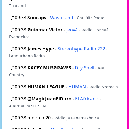
Thailand
09:38
Snocaps
-
Wasteland
- Chillfiltr Radio
09:38
Guiomar Victor
-
Jeová
- Radio Gravatá
Evangélica
09:38
James Hype
-
Stereohype Radio 222
-
Latinurbano Radio
09:38
KACEY MUSGRAVES
-
Dry Spell
- Kat
Country
09:38
HUMAN LEAGUE
-
HUMAN
- Radio Szczecin
09:38
@MagicJuanElDuro
-
El Africano
-
Alternativa 90.7 FM
09:38
modulo 20
- Rádio Já Panamazônica