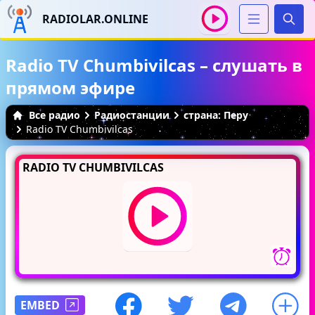
RADIOLAR.ONLINE
Иска
Radio TV Chumbivilcas – слушать в
прямом эфире
Все радио
Радиостанции
страна: Перу
Radio TV Chumbivilcas
RADIO TV CHUMBIVILCAS
EMBED