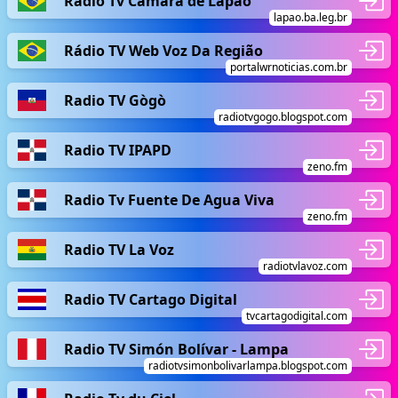
Rádio Tv Câmara de Lapão
lapao.ba.leg.br
Rádio TV Web Voz Da Região
portalwrnoticias.com.br
Radio TV Gògò
radiotvgogo.blogspot.com
Radio TV IPAPD
zeno.fm
Radio Tv Fuente De Agua Viva
zeno.fm
Radio TV La Voz
radiotvlavoz.com
Radio TV Cartago Digital
tvcartagodigital.com
Radio TV Simón Bolívar - Lampa
radiotvsimonbolivarlampa.blogspot.com