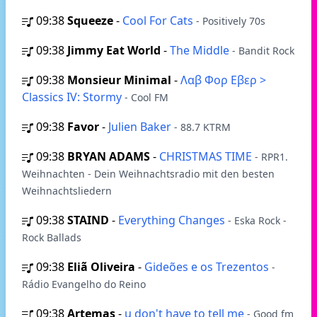
09:38
Squeeze
-
Cool For Cats
- Positively 70s
09:38
Jimmy Eat World
-
The Middle
- Bandit Rock
09:38
Monsieur Minimal
-
Λαβ Φορ Εβερ >
Classics IV: Stormy
- Cool FM
09:38
Favor
-
Julien Baker
- 88.7 KTRM
09:38
BRYAN ADAMS
-
CHRISTMAS TIME
- RPR1.
Weihnachten - Dein Weihnachtsradio mit den besten
Weihnachtsliedern
09:38
STAIND
-
Everything Changes
- Eska Rock -
Rock Ballads
09:38
Eliã Oliveira
-
Gideões e os Trezentos
-
Rádio Evangelho do Reino
09:38
Artemas
-
u don't have to tell me
- Good fm