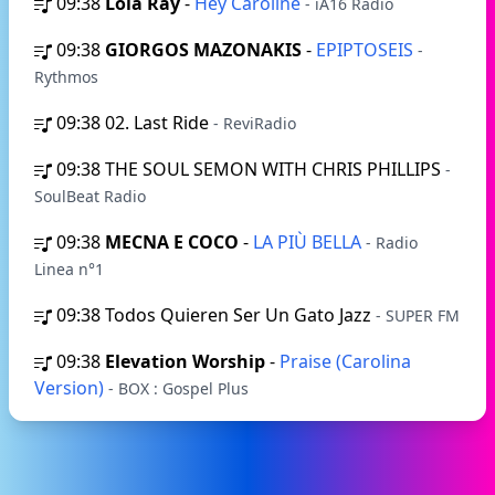
09:38
Lola Ray
-
Hey Caroline
- iA16 Radio
09:38
GIORGOS MAZONAKIS
-
EPIPTOSEIS
-
Rythmos
09:38
02. Last Ride
- ReviRadio
09:38
THE SOUL SEMON WITH CHRIS PHILLIPS
-
SoulBeat Radio
09:38
MECNA E COCO
-
LA PIÙ BELLA
- Radio
Linea n°1
09:38
Todos Quieren Ser Un Gato Jazz
- SUPER FM
09:38
Elevation Worship
-
Praise (Carolina
Version)
- BOX : Gospel Plus