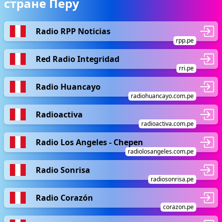
стране Перу
Radio RPP Noticias
rpp.pe
Red Radio Integridad
rri.pe
Radio Huancayo
radiohuancayo.com.pe
Radioactiva
radioactiva.com.pe
Radio Los Angeles - Chepen
radiolosangeles.com.pe
Radio Sonrisa
radiosonrisa.pe
Radio Corazón
corazon.pe