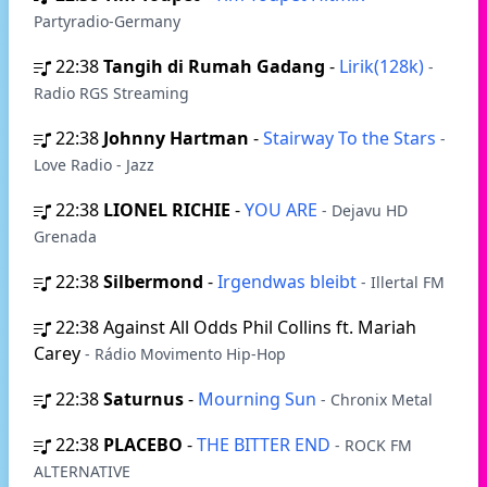
Partyradio-Germany
22:38
Tangih di Rumah Gadang
-
Lirik(128k)
-
Radio RGS Streaming
22:38
Johnny Hartman
-
Stairway To the Stars
-
Love Radio - Jazz
22:38
LIONEL RICHIE
-
YOU ARE
- Dejavu HD
Grenada
22:38
Silbermond
-
Irgendwas bleibt
- Illertal FM
22:38
Against All Odds Phil Collins ft. Mariah
Carey
- Rádio Movimento Hip-Hop
22:38
Saturnus
-
Mourning Sun
- Chronix Metal
22:38
PLACEBO
-
THE BITTER END
- ROCK FM
ALTERNATIVE