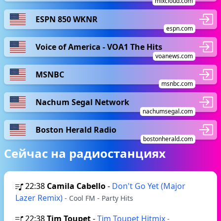
mixcloud.com
ESPN 850 WKNR
espn.com
Voice of America - VOA1 The Hits
voanews.com
MSNBC
msnbc.com
Nachum Segal Network
nachumsegal.com
Boston Herald Radio
bostonherald.com
Сейчас на радиостанциях
22:38
Camila Cabello
-
Don't Go Yet (Major
Lazer Remix)
- Cool FM - Party Hits
22:38
Tim Toupet
-
Tim Toupet Hitmix
-