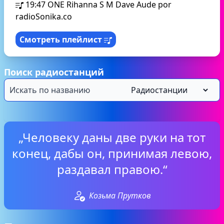
19:47
ONE Rihanna S M Dave Aude por
radioSonika.co
Смотреть плейлист
Поиск радиостанций
„Человеку даны две руки на тот
конец, дабы он, принимая левою,
раздавал правою.“
Козьма Прутков