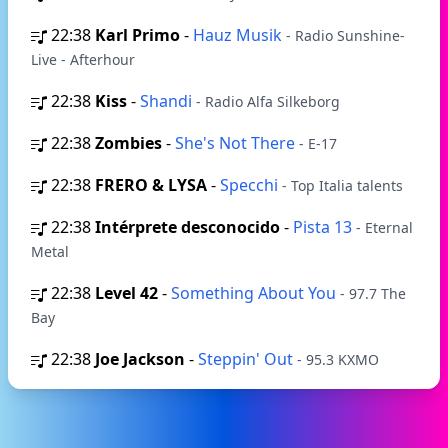
22:38
Karl Primo
-
Hauz Musik
- Radio Sunshine-
Live - Afterhour
22:38
Kiss
-
Shandi
- Radio Alfa Silkeborg
22:38
Zombies
-
She's Not There
- E-17
22:38
FRERO & LYSA
-
Specchi
- Top Italia talents
22:38
Intérprete desconocido
-
Pista 13
- Eternal
Metal
22:38
Level 42
-
Something About You
- 97.7 The
Bay
22:38
Joe Jackson
-
Steppin' Out
- 95.3 KXMO