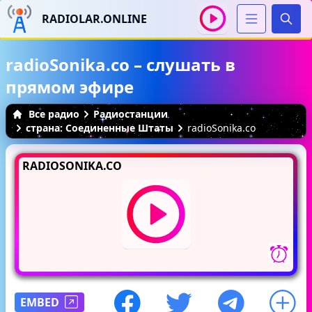
RADIOLAR.ONLINE
Иска
radioSonika.co – слушать в
прямом эфире
Все радио
Радиостанции
страна: Соединенные Штаты
radioSonika.co
RADIOSONIKA.CO
EMBED