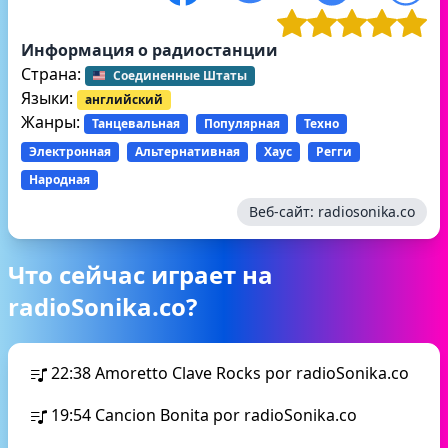
Информация о радиостанции
Страна:
Соединенные Штаты
Языки:
английский
Жанры:
Танцевальная
Популярная
Техно
Электронная
Альтернативная
Хаус
Регги
Народная
Веб-сайт:
radiosonika.co
Что сейчас играет на
radioSonika.co?
22:38
Amoretto Clave Rocks por radioSonika.co
19:54
Cancion Bonita por radioSonika.co