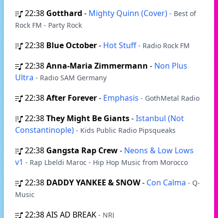
22:38
Gotthard
-
Mighty Quinn (Cover)
- Best of
Rock FM - Party Rock
22:38
Blue October
-
Hot Stuff
- Radio Rock FM
22:38
Anna-Maria Zimmermann
-
Non Plus
Ultra
- Radio SAM Germany
22:38
After Forever
-
Emphasis
- GothMetal Radio
22:38
They Might Be Giants
-
Istanbul (Not
Constantinople)
- Kids Public Radio Pipsqueaks
22:38
Gangsta Rap Crew
-
Neons & Low Lows
v1
- Rap Lbeldi Maroc - Hip Hop Music from Morocco
22:38
DADDY YANKEE & SNOW
-
Con Calma
- Q-
Music
22:38
AIS AD BREAK
- NRJ