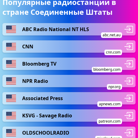
Популярные радиостанции в
стране Соединенные Штаты
ABC Radio National NT HLS
abc.net.au
CNN
cnn.com
Bloomberg TV
bloomberg.com
NPR Radio
npr.org
Associated Press
apnews.com
KSVG - Savage Radio
patreon.com
OLDSCHOOLRADIO