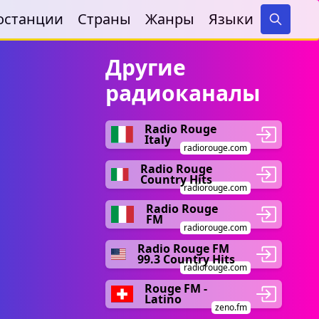
останции
Страны
Жанры
Языки
Search
Другие
радиоканалы
Radio Rouge
Italy
radiorouge.com
Radio Rouge
Country Hits
radiorouge.com
Radio Rouge
FM
radiorouge.com
Radio Rouge FM
99.3 Country Hits
radiorouge.com
Rouge FM -
Latino
zeno.fm