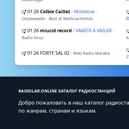
01:26
Colbie Caillat
-
Mistletoe
-
R
Ostseewelle - Best of Weihnachtshits
01:26
miucid record
-
VAMOS A VAILAR
-
Radio Virus
A
01:26
FORTE SAL 02
- Web Radio Maraba
RADIOLAR.ONLINE КАТАЛОГ РАДИОСТАНЦИЙ
Добро пожаловать в наш каталог радиост
по жанрам, странам и языкам.