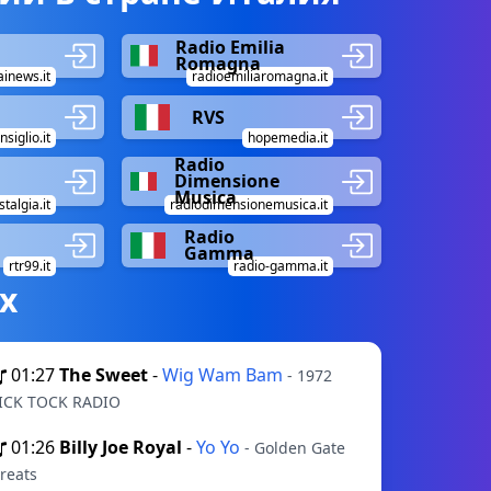
Radio Emilia
Romagna
ainews.it
radioemiliaromagna.it
n
RVS
siglio.it
hopemedia.it
Radio
Dimensione
Musica
talgia.it
radiodimensionemusica.it
Radio
Gamma
rtr99.it
radio-gamma.it
х
01:27
The Sweet
-
Wig Wam Bam
- 1972
ICK TOCK RADIO
01:26
Billy Joe Royal
-
Yo Yo
- Golden Gate
reats