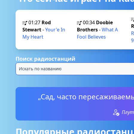
01:27
Rod
00:34
Doobie
R
Stewart
-
Your'e In
Brothers
-
What A
R
My Heart
Fool Believes
9
Поиск радиостанций
„Сад, часто пересаживаемы
Плут
Популярные радиостанц