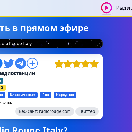
Ради
шать в прямом эфире
adio Rouge Italy
радиостанции
я
ий
ая
Классическая
Рок
Народная
 320КБ
Веб-сайт:
radiorouge.com
Твиттер
io Rouge Italy?