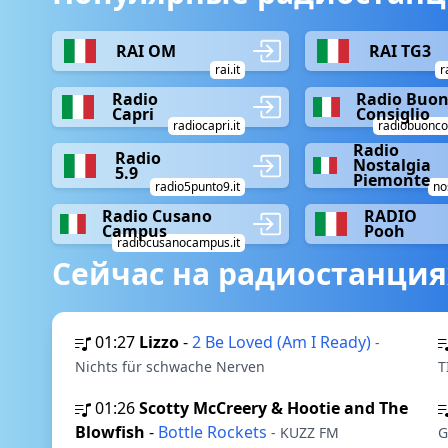
RAI OM
RAI TG3
rai.it
r
Radio
Radio Buo
Capri
Consiglio
radiocapri.it
radiobuoncon
Radio
Radio
Nostalgia
5.9
Piemonte
radio5punto9.it
nos
Radio Cusano
RADIO
Campus
Pooh
radiocusanocampus.it
Сейчас на радиостанция
01:27
Lizzo
-
2 Be Loved (Am I Ready)
-
Nichts für schwache Nerven
T
01:26
Scotty McCreery & Hootie and The
Blowfish
-
Bottle Rockets
- KUZZ FM
G