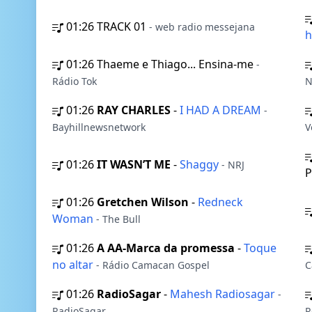
01:26
TRACK 01
- web radio messejana
h
01:26
Thaeme e Thiago... Ensina-me
-
Rádio Tok
N
01:26
RAY CHARLES
-
I HAD A DREAM
-
Bayhillnewsnetwork
V
01:26
IT WASN’T ME
-
Shaggy
- NRJ
P
01:26
Gretchen Wilson
-
Redneck
Woman
- The Bull
01:26
A AA-Marca da promessa
-
Toque
no altar
- Rádio Camacan Gospel
C
01:26
RadioSagar
-
Mahesh Radiosagar
-
RadioSagar
R