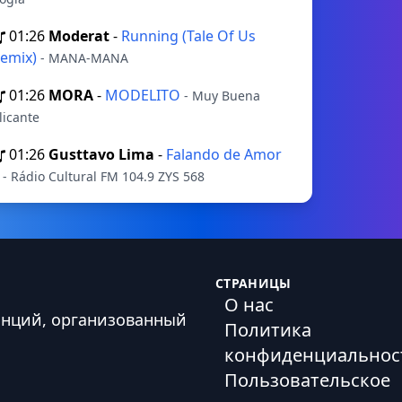
01:26
Moderat
-
Running (Tale Of Us
emix)
- MANA-MANA
01:26
MORA
-
MODELITO
- Muy Buena
licante
01:26
Gusttavo Lima
-
Falando de Amor
2
- Rádio Cultural FM 104.9 ZYS 568
СТРАНИЦЫ
О нас
анций, организованный
Политика
конфиденциальнос
Пользовательское