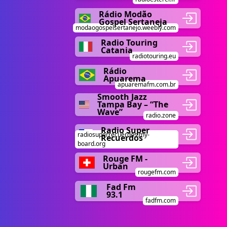
Rádio Modão
Gospel Sertaneja
modaogospelsertanejo.weebly.com
Radio Touring
Catania
radiotouring.eu
Rádio
Apuarema
apuaremafm.com.br
Smooth Jazz
Tampa Bay – “The
Wave”
radio.zone
Radio Super
radiosuperrecuerdos.my-
Recuerdos
board.org
Rouge FM -
Urban
rougefm.com
Fad Fm
93.1
fadfm.com