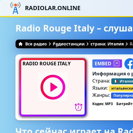
RADIOLAR.ONLINE
Radio Rouge Italy – слу
Все радио
Радиостанции
страна: Италия
R
RADIO ROUGE ITALY
EMBED
Информация о 
Страна:
Итали
Языки:
итальянск
Жанры:
Популярн
Кодек: MP3
Битрейт:
Что сейчас играет на Rad