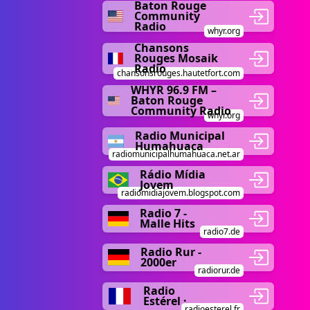
Baton Rouge
Community
Radio
whyr.org
Chansons
Rouges Mosaik
Radio
chansonsrouges.hautetfort.com
WHYR 96.9 FM –
Baton Rouge
Community Radio
whyr.org
Radio Municipal
Humahuaca
radiomunicipalhumahuaca.net.ar
Rádio Mídia
Jovem
radiomidiajovem.blogspot.com
Radio 7 -
Malle Hits
radio7.de
Radio Rur -
2000er
radiorur.de
Radio
Estérel ·
radioesterel.fr