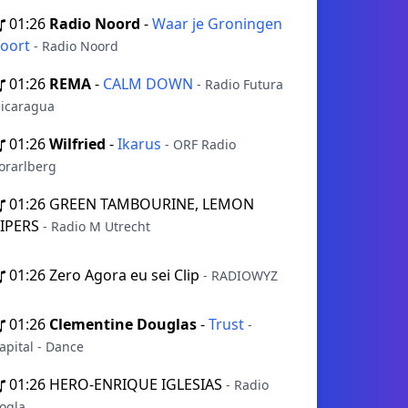
01:26
Radio Noord
-
Waar je Groningen
oort
- Radio Noord
01:26
REMA
-
CALM DOWN
- Radio Futura
icaragua
01:26
Wilfried
-
Ikarus
- ORF Radio
orarlberg
01:26
GREEN TAMBOURINE, LEMON
IPERS
- Radio M Utrecht
01:26
Zero Agora eu sei Clip
- RADIOWYZ
01:26
Clementine Douglas
-
Trust
-
apital - Dance
01:26
HERO-ENRIQUE IGLESIAS
- Radio
ogla