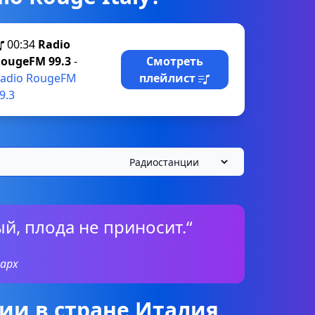
00:34
Radio
ougeFM 99.3
-
Смотреть
adio RougeFM
плейлист
9.3
й, плода не приносит.“
арх
ии в стране Италия