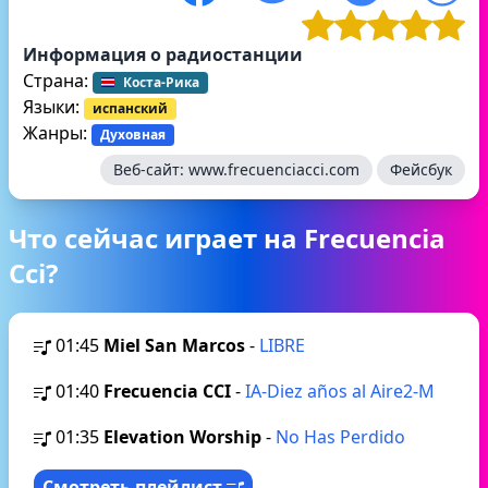
Информация о радиостанции
Страна:
Коста-Рика
Языки:
испанский
Жанры:
Духовная
Веб-сайт:
www.frecuenciacci.com
Фейсбук
Что сейчас играет на Frecuencia
Cci?
01:45
Miel San Marcos
-
LIBRE
01:40
Frecuencia CCI
-
IA-Diez años al Aire2-M
01:35
Elevation Worship
-
No Has Perdido
Смотреть плейлист