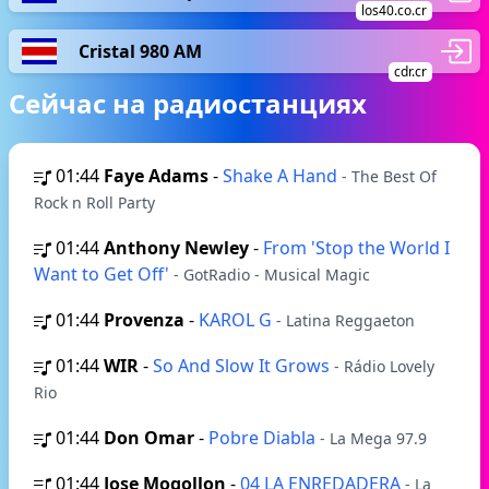
los40.co.cr
Cristal 980 AM
cdr.cr
Сейчас на радиостанциях
01:44
Faye Adams
-
Shake A Hand
- The Best Of
Rock n Roll Party
01:44
Anthony Newley
-
From 'Stop the World I
Want to Get Off'
- GotRadio - Musical Magic
01:44
Provenza
-
KAROL G
- Latina Reggaeton
01:44
WIR
-
So And Slow It Grows
- Rádio Lovely
Rio
01:44
Don Omar
-
Pobre Diabla
- La Mega 97.9
01:44
Jose Mogollon
-
04 LA ENREDADERA
- La