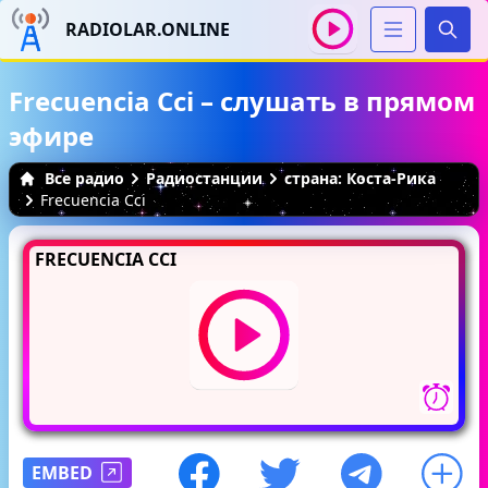
RADIOLAR.ONLINE
Иска
Frecuencia Cci – слушать в прямом
эфире
Все радио
Радиостанции
страна: Коста-Рика
Frecuencia Cci
FRECUENCIA CCI
EMBED