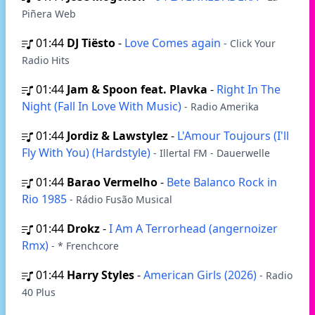
Piñera Web
01:44
DJ Tiësto
-
Love Comes again
- Click Your
Radio Hits
01:44
Jam & Spoon feat. Plavka
-
Right In The
Night (Fall In Love With Music)
- Radio Amerika
01:44
Jordiz & Lawstylez
-
L'Amour Toujours (I'll
Fly With You) (Hardstyle)
- Illertal FM - Dauerwelle
01:44
Barao Vermelho
-
Bete Balanco Rock in
Rio 1985
- Rádio Fusão Musical
01:44
Drokz
-
I Am A Terrorhead (angernoizer
Rmx)
- * Frenchcore
01:44
Harry Styles
-
American Girls (2026)
- Radio
40 Plus