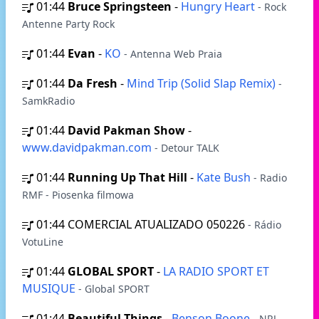
01:44
Bruce Springsteen
-
Hungry Heart
- Rock
Antenne Party Rock
01:44
Evan
-
KO
- Antenna Web Praia
01:44
Da Fresh
-
Mind Trip (Solid Slap Remix)
-
SamkRadio
01:44
David Pakman Show
-
www.davidpakman.com
- Detour TALK
01:44
Running Up That Hill
-
Kate Bush
- Radio
RMF - Piosenka filmowa
01:44
COMERCIAL ATUALIZADO 050226
- Rádio
VotuLine
01:44
GLOBAL SPORT
-
LA RADIO SPORT ET
MUSIQUE
- Global SPORT
01:44
Beautiful Things
-
Benson Boone
- NRJ