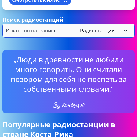
Поиск радиостанций
„Люди в древности не любили
много говорить. Они считали
позором для себя не поспеть за
собственными словами.“
Конфуций
Популярные радиостанции в
стране Коста-Рика