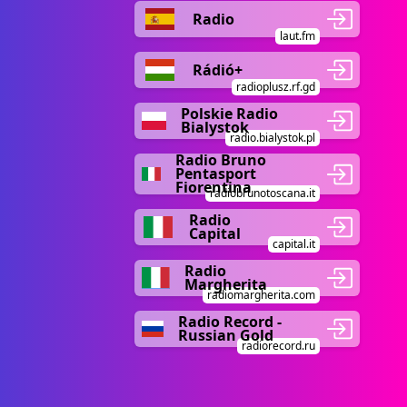
Radio
laut.fm
Rádió+
radioplusz.rf.gd
Polskie Radio
Bialystok
radio.bialystok.pl
Radio Bruno
Pentasport
Fiorentina
radiobrunotoscana.it
Radio
Capital
capital.it
Radio
Margherita
radiomargherita.com
Radio Record -
Russian Gold
radiorecord.ru