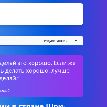
 делай это хорошо. Если же
ь делать хорошо, лучше
делай.“
лстой
ии в стране Шри-