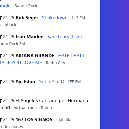
ungle
- Bandit Rock
21:29
Bob Seger
-
Shakedown
- 113.FM
lashback
21:29
Iron Maiden
-
Sanctuary (Live)
-
adio Rock FM
21:29
ARIANA GRANDE
-
HATE THAT I
ADE YOU LOVE ME
- Radio City
21:29
Ayi Edou
-
Sonde' m O
- IFE FM
21:29
El Ángelus Cantado por Hermana
lend
- Virtualtronics Radio
21:29
167 LOS SIGNOS
-
- Jallalla
roducciones