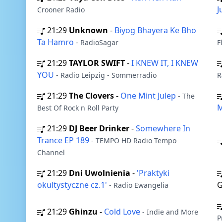
J
Crooner Radio
21:29
Unknown
-
Biyog Bhayera Ke Bho
Ta Hamro
- RadioSagar
F
21:29
TAYLOR SWIFT
-
I KNEW IT, I KNEW
YOU
- Radio Leipzig - Sommerradio
R
21:29
The Clovers
-
One Mint Julep
- The
M
Best Of Rock n Roll Party
21:29
DJ Beer Drinker
-
Somewhere In
Trance EP 189
- TEMPO HD Radio Tempo
Channel
21:29
Dni Uwolnienia
-
'Praktyki
okultystyczne cz.1'
G
- Radio Ewangelia
21:29
Ghinzu
-
Cold Love
- Indie and More
P