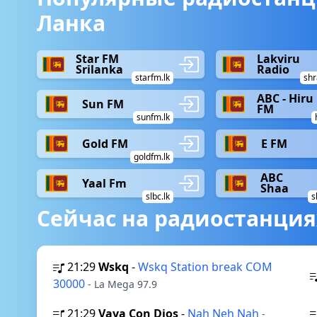
Ланка
Star FM
Lakviru
Srilanka
Radio
starfm.lk
shr
ABC - Hiru
Sun FM
FM
sunfm.lk
Gold FM
E FM
goldfm.lk
ABC
Yaal Fm
Shaa
slbc.lk
s
Сейчас на радиостанция
21:29
Wskq
-
Wskq Station break COM
30000
- La Mega 97.9
21:29
Vaya Con Dios
-
Nah Neh Nah
-