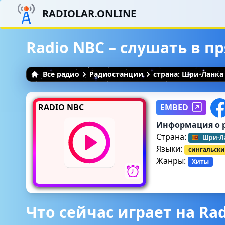
RADIOLAR.ONLINE
Radio NBC – слушать в 
Все радио
Радиостанции
страна: Шри-Ланка
RADIO NBC
EMBED
Информация о 
Страна:
Шри-Л
Языки:
сингальск
Жанры:
Хиты
Что сейчас играет на Ra