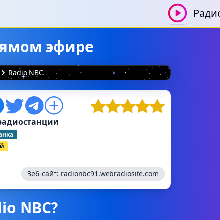
Ради
прямом эфире
Radio NBC
радиостанции
анка
ий
Веб-сайт:
radionbc91.webradiosite.com
dio NBC?