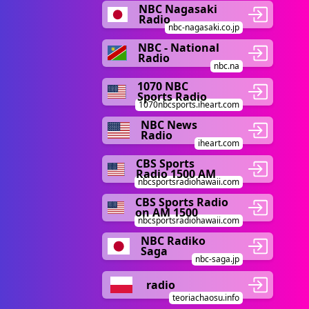
NBC Nagasaki
Radio
nbc-nagasaki.co.jp
NBC - National
Radio
nbc.na
1070 NBC
Sports Radio
1070nbcsports.iheart.com
NBC News
Radio
iheart.com
CBS Sports
Radio 1500 AM
nbcsportsradiohawaii.com
CBS Sports Radio
on AM 1500
nbcsportsradiohawaii.com
NBC Radiko
Saga
nbc-saga.jp
radio
teoriachaosu.info