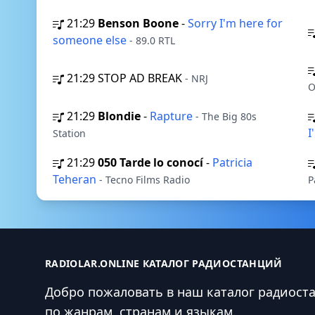
21:29
Benson Boone
-
Sorry I'm here for
someone else
- 89.0 RTL
21:29
STOP AD BREAK
- NRJ
O
21:29
Blondie
-
Rapture
- The Big 80s
I
Station
21:29
050 Tarde lo conocí
-
Patricia
Teheran
- Tecno Films Radio
P
RADIOLAR.ONLINE КАТАЛОГ РАДИОСТАНЦИЙ
Добро пожаловать в наш каталог радиост
по жанрам, странам и языкам.