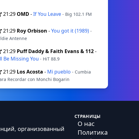
21:29
OMD
-
If You Leave
- Big 102.1 FM
21:29
Roy Orbison
-
You got it (1989)
-
ldie Antenne
21:29
Puff Daddy & Faith Evans & 112
-
'll Be Missing You
- HiT 88.9
21:29
Los Acosta
-
Mi pueblo
- Cumbia
ara Recordar con Monchi Bogarin
СТРАНИЦЫ
О нас
анций, организованный
Политика