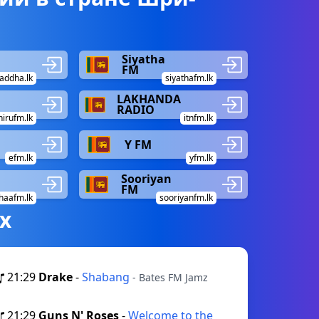
Siyatha
FM
addha.lk
siyathafm.lk
LAKHANDA
RADIO
hirufm.lk
itnfm.lk
Y FM
efm.lk
yfm.lk
Sooriyan
FM
haafm.lk
sooriyanfm.lk
х
21:29
Drake
-
Shabang
- Bates FM Jamz
21:29
Guns N' Roses
-
Welcome to the