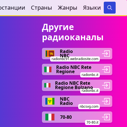
останции
Страны
Жанры
Языки
Search
Другие
радиоканалы
Radio
NBC
radionbc91.webradiosite.com
Radio NBC Rete
Regione
radionbc.it
Radio NBC Rete
Regione Bolzano
radionbc.it
NBC
Radio
nbcsvg.com
70-80
70-80.it