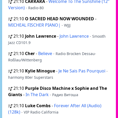
21:10
CARRARA
-
Welcome To The Sunshine (12"
Version)
- Radio-80
21:10
O SACRED HEAD NOW WOUNDED
-
MICHEAL FISCHER PIANO|
- WJJJ
21:10
John Lawrence
-
John Lawrence
- Smooth
Jazz CD101.9
21:10
Cher
-
Believe
- Radio Brocken Dessau-
Roßlau/Wittenberg
21:10
Kylie Minogue
-
Je Ne Sais Pas Pourquoi
-
harmony 80er Superstars
21:10
Purple Disco Machine x Sophie and The
Giants
-
In The Dark
- Радио Витоша
21:10
Luke Combs
-
Forever After All (Audio)
(128k)
- VIP Radio California