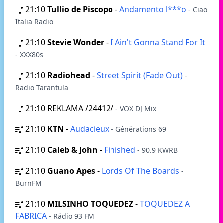
21:10
Tullio de Piscopo
-
Andamento l***o
- Ciao
Italia Radio
21:10
Stevie Wonder
-
I Ain't Gonna Stand For It
- XXX80s
21:10
Radiohead
-
Street Spirit (Fade Out)
-
Radio Tarantula
21:10
REKLAMA /24412/
- VOX DJ Mix
21:10
KTN
-
Audacieux
- Générations 69
21:10
Caleb & John
-
Finished
- 90.9 KWRB
21:10
Guano Apes
-
Lords Of The Boards
-
BurnFM
21:10
MILSINHO TOQUEDEZ
-
TOQUEDEZ A
FABRICA
- Rádio 93 FM