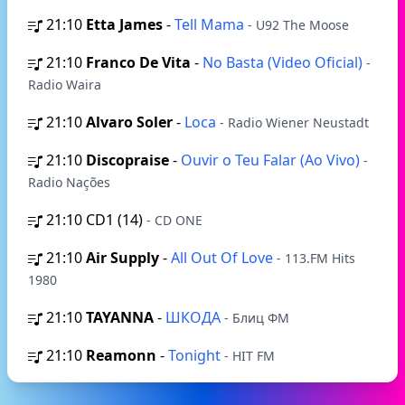
21:10
Etta James
-
Tell Mama
- U92 The Moose
21:10
Franco De Vita
-
No Basta (Video Oficial)
-
Radio Waira
21:10
Alvaro Soler
-
Loca
- Radio Wiener Neustadt
21:10
Discopraise
-
Ouvir o Teu Falar (Ao Vivo)
-
Radio Nações
21:10
CD1 (14)
- CD ONE
21:10
Air Supply
-
All Out Of Love
- 113.FM Hits
1980
21:10
TAYANNA
-
ШКОДА
- Блиц ФМ
21:10
Reamonn
-
Tonight
- HIT FM