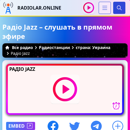
RADIOLAR.ONLINE
Иска
Радіо Jazz – слушать в прямом
эфире
Все радио
Радиостанции
страна: Украина
Радіо Jazz
РАДІО JAZZ
EMBED