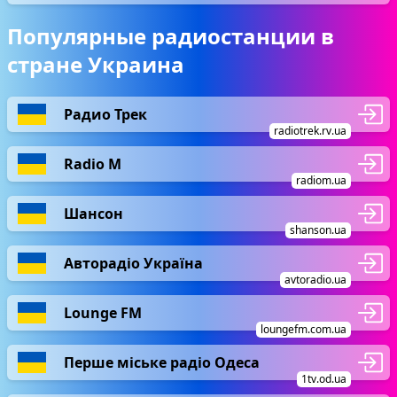
Популярные радиостанции в
стране Украина
Радио Трек
radiotrek.rv.ua
Radio М
radiom.ua
Шансон
shanson.ua
Авторадіо Україна
avtoradio.ua
Lounge FM
loungefm.com.ua
Перше міське радіо Одеса
1tv.od.ua