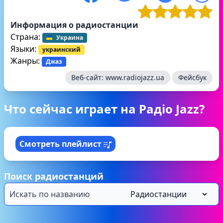
Информация о радиостанции
Страна:
Украина
Языки:
украинский
Жанры:
Джаз
Веб-сайт:
www.radiojazz.ua
Фейсбук
Что сейчас играет на Радіо Jazz?
Смотреть плейлист
Поиск радиостанций