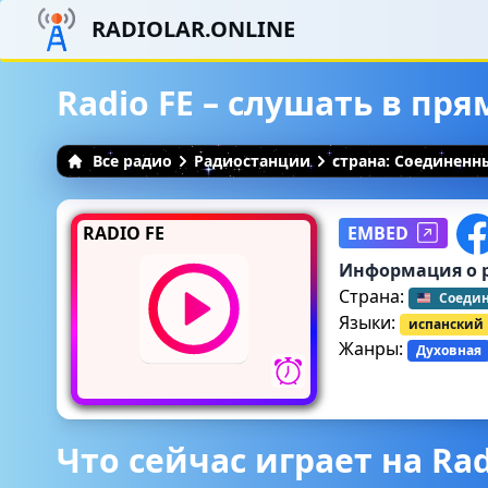
RADIOLAR.ONLINE
Radio FE – слушать в пр
Все радио
Радиостанции
страна: Соединен
RADIO FE
EMBED
Информация о 
Страна:
Соеди
Языки:
испанский
Жанры:
Духовная
Что сейчас играет на Rad