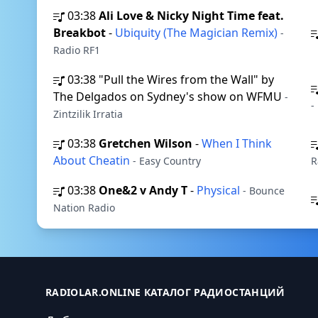
03:38
Ali Love & Nicky Night Time feat.
Breakbot
-
Ubiquity (The Magician Remix)
-
Radio RF1
03:38
"Pull the Wires from the Wall" by
The Delgados on Sydney's show on WFMU
-
-
Zintzilik Irratia
03:38
Gretchen Wilson
-
When I Think
About Cheatin
- Easy Country
R
03:38
One&2 v Andy T
-
Physical
- Bounce
Nation Radio
RADIOLAR.ONLINE КАТАЛОГ РАДИОСТАНЦИЙ