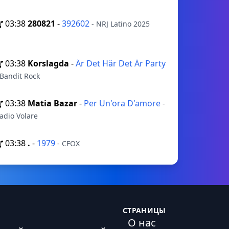
03:38
280821
-
392602
- NRJ Latino 2025
03:38
Korslagda
-
Är Det Här Det Är Party
 Bandit Rock
03:38
Matia Bazar
-
Per Un'ora D'amore
-
adio Volare
03:38
.
-
1979
- CFOX
СТРАНИЦЫ
О нас