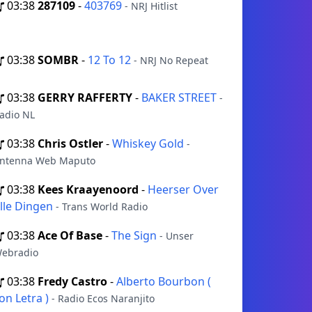
03:38
287109
-
403769
- NRJ Hitlist
03:38
SOMBR
-
12 To 12
- NRJ No Repeat
03:38
GERRY RAFFERTY
-
BAKER STREET
-
adio NL
03:38
Chris Ostler
-
Whiskey Gold
-
ntenna Web Maputo
03:38
Kees Kraayenoord
-
Heerser Over
lle Dingen
- Trans World Radio
03:38
Ace Of Base
-
The Sign
- Unser
ebradio
03:38
Fredy Castro
-
Alberto Bourbon (
on Letra )
- Radio Ecos Naranjito