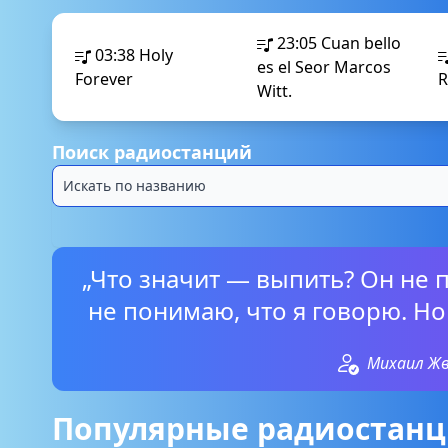
23:05
Cuan bello
03:38
Holy
es el Seor Marcos
Forever
R
Witt.
Поиск радиостанций
„Что значит — выпить? Он не п
не понимаю, что я говорю. Но
Михаил Ж
Популярные радиостанц