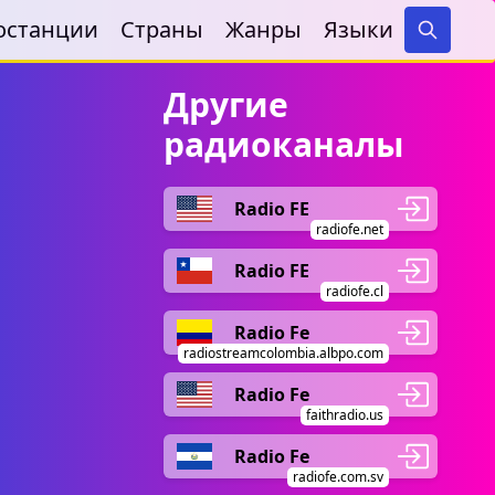
останции
Страны
Жанры
Языки
Search
Другие
радиоканалы
Radio FE
radiofe.net
Radio FE
radiofe.cl
Radio Fe
radiostreamcolombia.albpo.com
Radio Fe
faithradio.us
Radio Fe
radiofe.com.sv