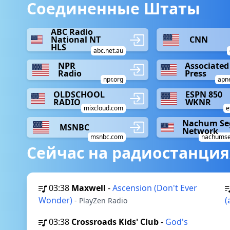
Соединенные Штаты
ABC Radio
National NT
CNN
HLS
abc.net.au
NPR
Associated
Radio
Press
npr.org
apn
OLDSCHOOL
ESPN 850
RADIO
WKNR
mixcloud.com
e
Nachum Se
MSNBC
Network
msnbc.com
nachumse
Сейчас на радиостанция
03:38
Maxwell
-
Ascension (Don't Ever
Wonder)
(
- PlayZen Radio
03:38
Crossroads Kids' Club
-
God's