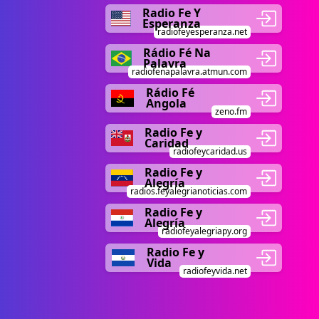
Radio Fe Y
Esperanza
radiofeyesperanza.net
Rádio Fé Na
Palavra
radiofenapalavra.atmun.com
Rádio Fé
Angola
zeno.fm
Radio Fe y
Caridad
radiofeycaridad.us
Radio Fe y
Alegría
radios.feyalegrianoticias.com
Radio Fe y
Alegría
radiofeyalegriapy.org
Radio Fe y
Vida
radiofeyvida.net