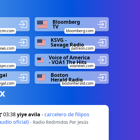
Bloomberg
TV
cnn.com
bloomberg.com
KSVG -
Savage Radio
ews.com
patreon.com
Voice of America
- VOA1 The Hits
spn.com
voanews.com
gal
Boston
Herald Radio
gal.com
bostonherald.com
х
03:38
yiye avila
-
carcelero de filipos
audio oficial)
- Radio Redimidos Por Jesús