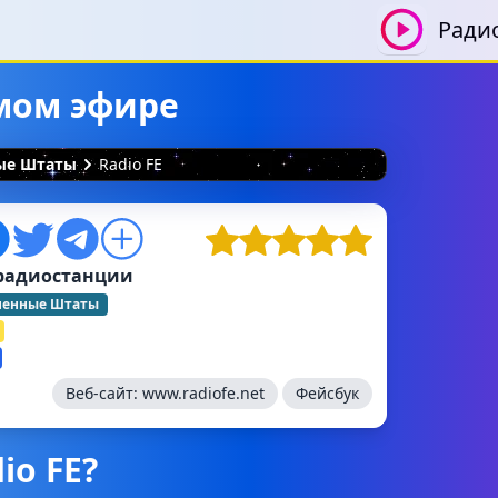
Ради
ямом эфире
ные Штаты
Radio FE
радиостанции
ненные Штаты
Веб-сайт:
www.radiofe.net
Фейсбук
io FE?