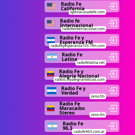
Radio Fe
California
iglesiacasadefe.com
Radio fe
Internacional
radiofeinternacional.com
Radio Fe y
Esperanza FM
radiofeyesperanza103-7fm.com
Radio Fe
Latina
radiofelatina.net
Radio Fe y
Alegría Nacional
radios.feyalegrianoticias.com
Radio Fe y
Verdad
zeno.fm
Radio Fe
Maracaibo
Stereo
zeno.fm
Radio Fe
96.3
radiofe963.com.ar