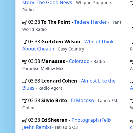
Story: The Good News
- WhipperSnappers
Radio
03:38
To The Point
-
Tedere Herder
- Trans
World Radio
03:38
Gretchen Wilson
-
When I Think
About Cheatin
- Easy Country
R
03:38
Manassas
-
Colorado
- Radio
Paradise Mellow Mix
A
03:38
Leonard Cohen
-
Almost Like the
Blues
A
- Radio Agora
03:38
Silvio Brito
-
El Mocoso
- Latina FM
Online
W
03:38
Ed Sheeran
-
Photograph (Felix
Jaehn Remix)
c
- Hitradio Ö3