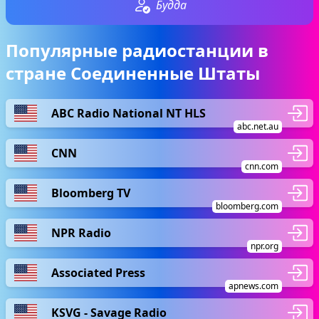
Будда
Популярные радиостанции в
стране Соединенные Штаты
ABC Radio National NT HLS
abc.net.au
CNN
cnn.com
Bloomberg TV
bloomberg.com
NPR Radio
npr.org
Associated Press
apnews.com
KSVG - Savage Radio