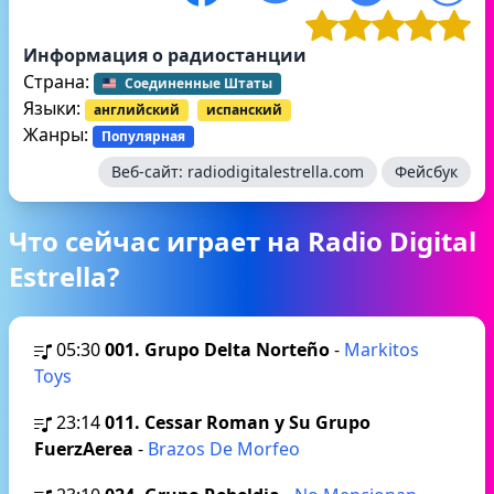
Информация о радиостанции
Страна:
Соединенные Штаты
Языки:
английский
испанский
Жанры:
Популярная
Веб-сайт:
radiodigitalestrella.com
Фейсбук
Что сейчас играет на Radio Digital
Estrella?
05:30
001. Grupo Delta Norteño
-
Markitos
Toys
23:14
011. Cessar Roman y Su Grupo
FuerzAerea
-
Brazos De Morfeo