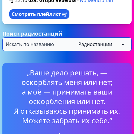
23:10
024. Grupo Rebeldia
-
No Mencionan
Смотреть плейлист
Поиск радиостанций
„Ваше дело решать, —
оскорблять меня или нет;
а моё — принимать ваши
оскорбления или нет.
Я отказываюсь принимать их.
Можете забрать их себе.“