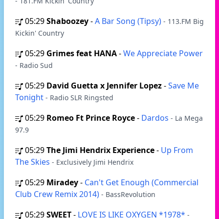
- 181.FM Kickin' Country
05:29
Shaboozey
-
A Bar Song (Tipsy)
- 113.FM Big
Kickin' Country
05:29
Grimes feat HANA
-
We Appreciate Power
- Radio Sud
05:29
David Guetta x Jennifer Lopez
-
Save Me
Tonight
- Radio SLR Ringsted
05:29
Romeo Ft Prince Royce
-
Dardos
- La Mega
97.9
05:29
The Jimi Hendrix Experience
-
Up From
The Skies
- Exclusively Jimi Hendrix
05:29
Miradey
-
Can't Get Enough (Commercial
Club Crew Remix 2014)
- BassRevolution
05:29
SWEET
-
LOVE IS LIKE OXYGEN *1978*
-