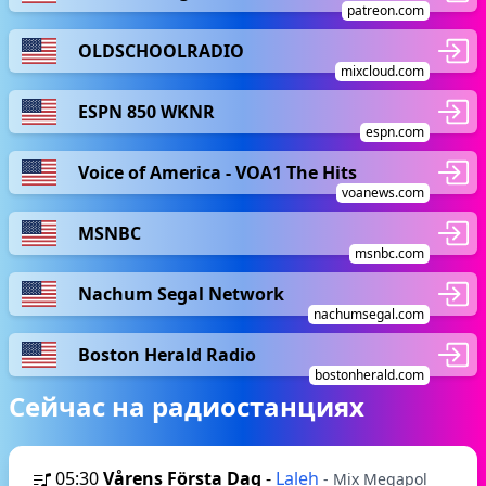
patreon.com
OLDSCHOOLRADIO
mixcloud.com
ESPN 850 WKNR
espn.com
Voice of America - VOA1 The Hits
voanews.com
MSNBC
msnbc.com
Nachum Segal Network
nachumsegal.com
Boston Herald Radio
bostonherald.com
Сейчас на радиостанциях
05:30
Vårens Första Dag
-
Laleh
- Mix Megapol