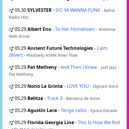
05:30
SYLVESTER
-
DO YA WANNA FUNK
- Bahia
Radio Hits
05:29
Albert Eno
-
To Her Hometown
- Antenna
Web Arisal
05:29
Ancient Future Technologies
-
Calm
(River)
- Positively ASMR River Flow
05:29
Pat Metheny
-
And Then I Knew
- Just Jazz -
Pat Metheny
05:29
Nono La Grinta
-
LOVE YOU
- Skyrock Nord
05:29
Belitza
-
Track 3
- Bandera de Amor
05:29
Agustín Lara
-
Tengo celos
- Epoca Dorada
05:29
Florida-Georgia Line
-
This Is How We Roll