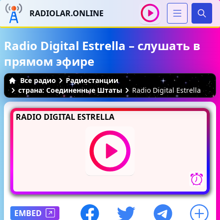
RADIOLAR.ONLINE
Иска
Radio Digital Estrella – слушать в
прямом эфире
Все радио
Радиостанции
страна: Соединенные Штаты
Radio Digital Estrella
RADIO DIGITAL ESTRELLA
EMBED