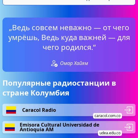
„Ведь совсем неважно — от чего
умрёшь, Ведь куда важней — для
чего родился.“
Омар Хайям
Популярные радиостанции в
стране Колумбия
Caracol Radio
caracol.com.co
Emisora Cultural Universidad de
Antioquia AM
udea.edu.co