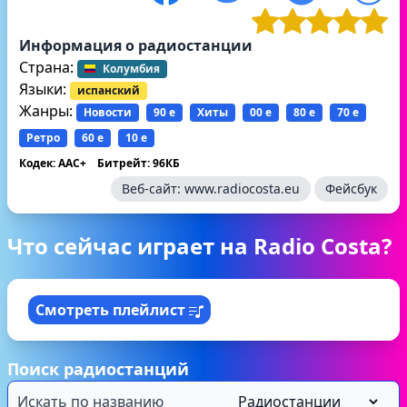
Информация о радиостанции
Страна:
Колумбия
Языки:
испанский
Жанры:
Новости
90 е
Хиты
00 е
80 е
70 е
Ретро
60 е
10 е
Кодек: AAC+
Битрейт: 96КБ
Веб-сайт:
www.radiocosta.eu
Фейсбук
Что сейчас играет на Radio Costa?
Смотреть плейлист
Поиск радиостанций