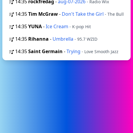
14:35
rockfredag
-
aug-07-2026
- Radio Wix
14:35
Tim McGraw
-
Don't Take the Girl
- The Bull
14:35
YUNA
-
Ice Cream
- K-pop Hit
14:35
Rihanna
-
Umbrella
- 95.7 WZID
14:35
Saint Germain
-
Trying
- Love Smooth Jazz