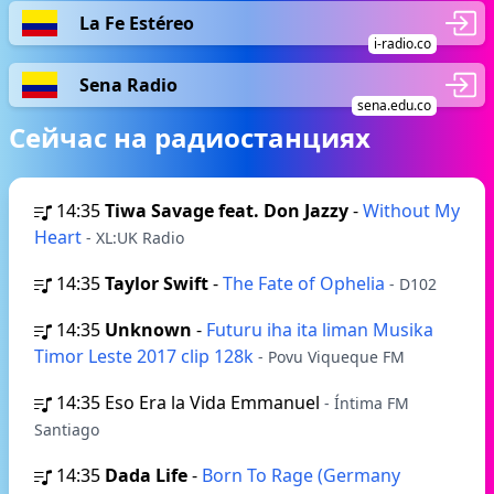
La Fe Estéreo
i-radio.co
Sena Radio
sena.edu.co
Сейчас на радиостанциях
14:35
Tiwa Savage feat. Don Jazzy
-
Without My
Heart
- XL:UK Radio
14:35
Taylor Swift
-
The Fate of Ophelia
- D102
14:35
Unknown
-
Futuru iha ita liman Musika
Timor Leste 2017 clip 128k
- Povu Viqueque FM
14:35
Eso Era la Vida Emmanuel
- Íntima FM
Santiago
14:35
Dada Life
-
Born To Rage (Germany