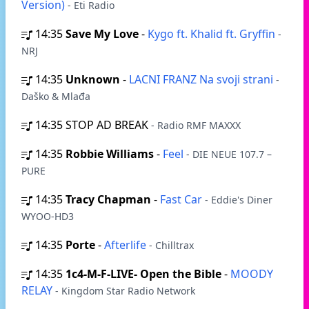
Version)
- Eti Radio
14:35
Save My Love
-
Kygo ft. Khalid ft. Gryffin
-
NRJ
14:35
Unknown
-
LACNI FRANZ Na svoji strani
-
Daško & Mlađa
14:35
STOP AD BREAK
- Radio RMF MAXXX
14:35
Robbie Williams
-
Feel
- DIE NEUE 107.7 –
PURE
14:35
Tracy Chapman
-
Fast Car
- Eddie's Diner
WYOO-HD3
14:35
Porte
-
Afterlife
- Chilltrax
14:35
1c4-M-F-LIVE- Open the Bible
-
MOODY
RELAY
- Kingdom Star Radio Network