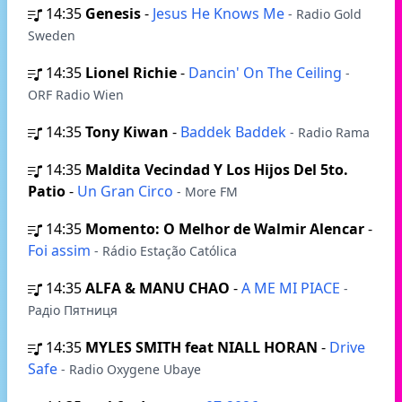
14:35
Genesis
-
Jesus He Knows Me
- Radio Gold
Sweden
14:35
Lionel Richie
-
Dancin' On The Ceiling
-
ORF Radio Wien
14:35
Tony Kiwan
-
Baddek Baddek
- Radio Rama
14:35
Maldita Vecindad Y Los Hijos Del 5to.
Patio
-
Un Gran Circo
- More FM
14:35
Momento: O Melhor de Walmir Alencar
-
Foi assim
- Rádio Estação Católica
14:35
ALFA & MANU CHAO
-
A ME MI PIACE
-
Радіо Пятниця
14:35
MYLES SMITH feat NIALL HORAN
-
Drive
Safe
- Radio Oxygene Ubaye