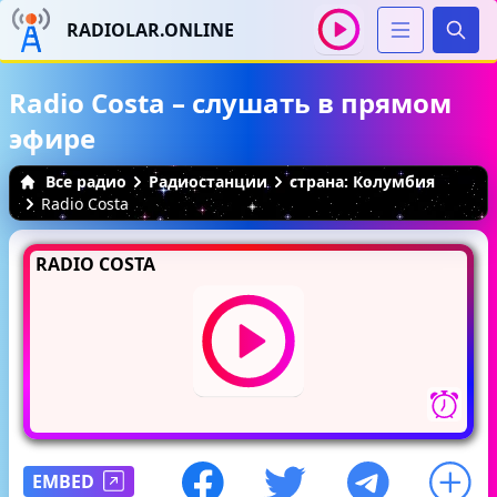
RADIOLAR.ONLINE
Иска
Radio Costa – слушать в прямом
эфире
Все радио
Радиостанции
страна: Колумбия
Radio Costa
RADIO COSTA
EMBED