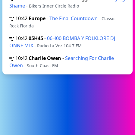
Shame
- Bikers Inner Circle Radio
10:42
Europe
-
The Final Countdown
- Classic
Rock Florida
10:42
05H45
-
06H00 BOMBA Y FOLKLORE DJ
ONNE MIX
- Radio La Voz 104.7 FM
10:42
Charlie Owen
-
Searching For Charlie
Owen
- South Coast FM