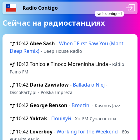
Radio Contigo
radiocontigo.cl
Сейчас на радиостанциях
10:42
Abee Sash
-
When I First Saw You (Mant
Deep Remix)
- Deep House Radio
10:42
Tonico e Tinoco Moreninha Linda
- Rádio
Pains FM
10:42
Daria Zawiałow
-
Ballada o Niej
-
DiscoParty.pl - Polska Impreza
10:42
George Benson
-
Breezin'
- Kosmos Jazz
10:42
Yaktak
-
Поцілуй
- Хіт FM Сучасні хіти
10:42
Loverboy
-
Working for the Weekend
- 80s
90s Hits Radio