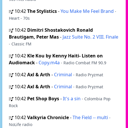
10:42
The Stylistics
-
You Make Me Feel Brand
-
Heart - 70s
10:42
Dimitri Shostakovich Ronald
Brautigam, Peter Mas
-
Jazz Suite No. 2 VIII. Finale
- Classic FM
10:42
Kle Kou by Kenny Haiti- Listen on
Audiomack
-
Copy.m4a
- Radio Combat FM 90.9
10:42
Axl & Arth
-
Criminal
- Radio Pryzmat
10:42
Axl & Arth
-
Criminal
- Radio Pryzmat
10:42
Pet Shop Boys
-
It's a sin
- Colombia Pop
Rock
10:42
Valkyria Chronicle
-
The Field -- multi
-
NoLife radio