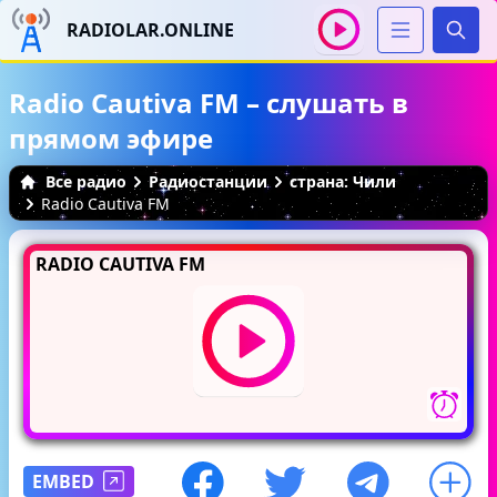
RADIOLAR.ONLINE
Иска
Radio Cautiva FM – слушать в
прямом эфире
Все радио
Радиостанции
страна: Чили
Radio Cautiva FM
RADIO CAUTIVA FM
EMBED