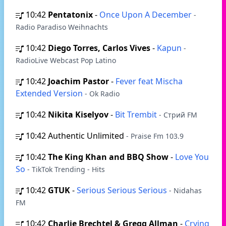
10:42
Pentatonix
-
Once Upon A December
-
Radio Paradiso Weihnachts
10:42
Diego Torres, Carlos Vives
-
Kapun
-
RadioLive Webcast Pop Latino
10:42
Joachim Pastor
-
Fever feat Mischa
Extended Version
- Ok Radio
10:42
Nikita Kiselyov
-
Bit Trembit
- Стрий FM
10:42
Authentic Unlimited
- Praise Fm 103.9
10:42
The King Khan and BBQ Show
-
Love You
So
- TikTok Trending - Hits
10:42
GTUK
-
Serious Serious Serious
- Nidahas
FM
10:42
Charlie Brechtel & Gregg Allman
-
Crying