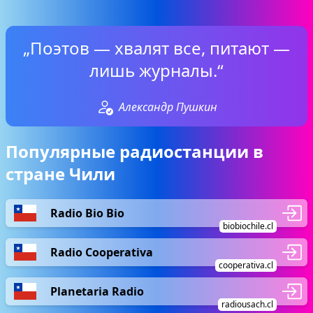
„Поэтов — хвалят все, питают —
лишь журналы.“
Александр Пушкин
Популярные радиостанции в
стране Чили
Radio Bio Bio
biobiochile.cl
Radio Cooperativa
cooperativa.cl
Planetaria Radio
radiousach.cl