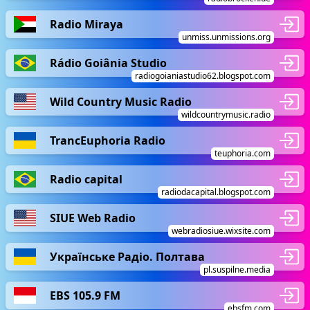
Radio Miraya
unmiss.unmissions.org
Rádio Goiânia Studio
radiogoianiastudio62.blogspot.com
Wild Country Music Radio
wildcountrymusic.radio
TrancEuphoria Radio
teuphoria.com
Radio capital
radiodacapital.blogspot.com
SIUE Web Radio
webradiosiue.wixsite.com
Українське Радіо. Полтава
pl.suspilne.media
EBS 105.9 FM
ebsfm.com