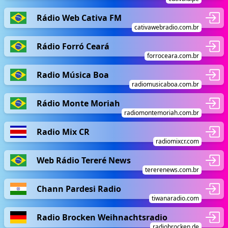
Rádio Web Cativa FM
cativawebradio.com.br
Rádio Forró Ceará
forroceara.com.br
Radio Música Boa
radiomusicaboa.com.br
Rádio Monte Moriah
radiomontemoriah.com.br
Radio Mix CR
radiomixcr.com
Web Rádio Tereré News
tererenews.com.br
Chann Pardesi Radio
tiwanaradio.com
Radio Brocken Weihnachtsradio
radiobrocken.de