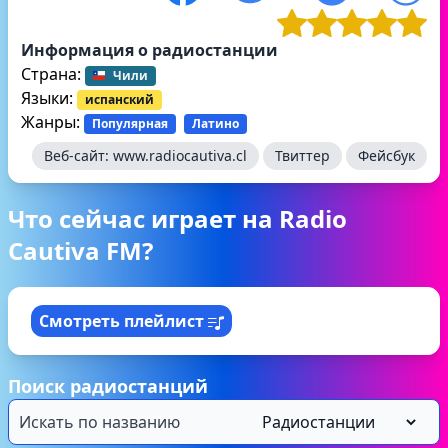
Информация о радиостанции
Страна:
Чили
Языки:
испанский
Жанры:
Популярная
Латино
Веб-сайт:
www.radiocautiva.cl
Твиттер
Фейсбук
Что сейчас играет на Radio
Cautiva FM?
Смотреть плейлист
Поиск радиостанций