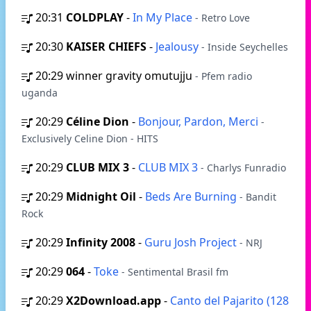
20:31
COLDPLAY
-
In My Place
- Retro Love
20:30
KAISER CHIEFS
-
Jealousy
- Inside Seychelles
20:29
winner gravity omutujju
- Pfem radio
uganda
20:29
Céline Dion
-
Bonjour, Pardon, Merci
-
Exclusively Celine Dion - HITS
20:29
CLUB MIX 3
-
CLUB MIX 3
- Charlys Funradio
20:29
Midnight Oil
-
Beds Are Burning
- Bandit
Rock
20:29
Infinity 2008
-
Guru Josh Project
- NRJ
20:29
064
-
Toke
- Sentimental Brasil fm
20:29
X2Download.app
-
Canto del Pajarito (128