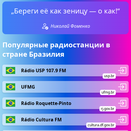
„Береги её как зеницу — о как!“
Николай Фоменко
Популярные радиостанции в
стране Бразилия
Rádio USP 107.9 FM
usp.br
UFMG
ufmg.br
Rádio Roquette-Pinto
rj.gov.br
Rádio Cultura FM
cultura.df.gov.br