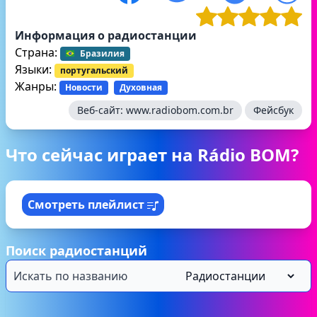
Информация о радиостанции
Страна:
Бразилия
Языки:
португальский
Жанры:
Новости
Духовная
Веб-сайт:
www.radiobom.com.br
Фейсбук
Что сейчас играет на Rádio BOM?
Смотреть плейлист
Поиск радиостанций