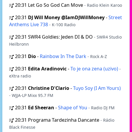
20:31
Let Go So God Can Move
- Radio Klein Karoo
20:31
DJ Will Money @IamDJWillMoney
-
Street
Anthems Live 738
- K-100 Radio
20:31
SWR4 Goldies: Jeden DI & DO
- SWR4 Studio
Heilbronn
20:31
Dio
-
Rainbow In The Dark
- Rock A-Z
20:31
Edita Aradinovic
-
To je ona zena (uzivo)
-
eXtra radio
20:31
Christine D'Clario
-
Tuyo Soy (I Am Yours)
- WJJA-LP Mixx 95.7 FM
20:31
Ed Sheeran
-
Shape of You
- Radio DJ FM
20:31
Programa Tardezinha Dancante
- Rádio
Black Finesse