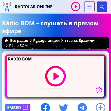
RADIOLAR.ONLINE
Иска
Rádio BOM – слушать в прямом
эфире
Все радио
Радиостанции
страна: Бразилия
Rádio BOM
RÁDIO BOM
EMBED