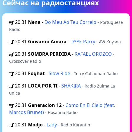
Сейчас на радиостанциях
20:31
Nena
-
Do Meu Ao Teu Correio
- Portuguese
Radio
20:31
Giovanni Amara
-
D**k Parry
- AW Knysna
20:31
SOMBRA PERDIDA
-
RAFAEL OROZCO
-
Crossover Radio
20:31
Foghat
-
Slow Ride
- Terry Callaghan Radio
20:31
LOCA POR TI
-
SHAKIRA
- Radio Zulma La
unica
20:31
Generacion 12
-
Como En El Cielo (feat.
Marcos Brunet)
- Hosanna Radio
20:31
Modjo
-
Lady
- Radio Karantin