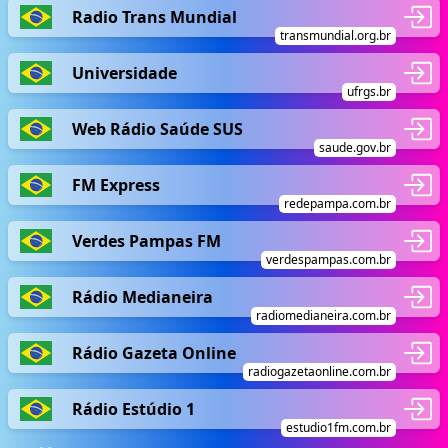
Radio Trans Mundial
transmundial.org.br
Universidade
ufrgs.br
Web Rádio Saúde SUS
saude.gov.br
FM Express
redepampa.com.br
Verdes Pampas FM
verdespampas.com.br
Rádio Medianeira
radiomedianeira.com.br
Rádio Gazeta Online
radiogazetaonline.com.br
Rádio Estúdio 1
estudio1fm.com.br