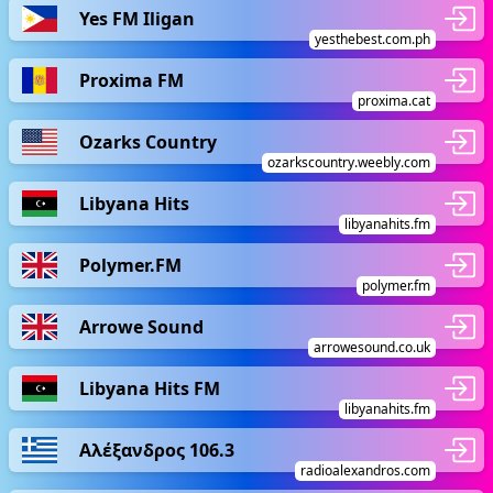
Yes FM Iligan
yesthebest.com.ph
Proxima FM
proxima.cat
Ozarks Country
ozarkscountry.weebly.com
Libyana Hits
libyanahits.fm
Polymer.FM
polymer.fm
Arrowe Sound
arrowesound.co.uk
Libyana Hits FM
libyanahits.fm
Αλέξανδρος 106.3
radioalexandros.com