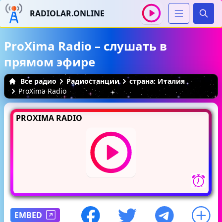
RADIOLAR.ONLINE
Иска
ProXima Radio – слушать в
прямом эфире
Все радио
Радиостанции
страна: Италия
ProXima Radio
PROXIMA RADIO
EMBED