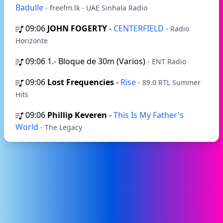
Badulle
- freefm.lk - UAE Sinhala Radio
09:06
JOHN FOGERTY
-
CENTERFIELD
- Radio
Horizonte
09:06
1.- Bloque de 30m (Varios)
- ENT Radio
09:06
Lost Frequencies
-
Rise
- 89.0 RTL Summer
Hits
09:06
Phillip Keveren
-
This Is My Father's
World
- The Legacy