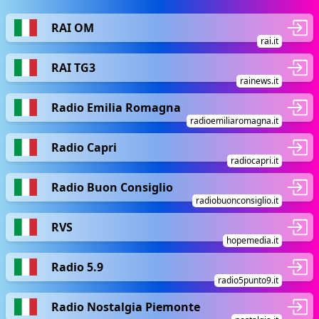
RAI OM
rai.it
RAI TG3
rainews.it
Radio Emilia Romagna
radioemiliaromagna.it
Radio Capri
radiocapri.it
Radio Buon Consiglio
radiobuonconsiglio.it
RVS
hopemedia.it
Radio 5.9
radio5punto9.it
Radio Nostalgia Piemonte