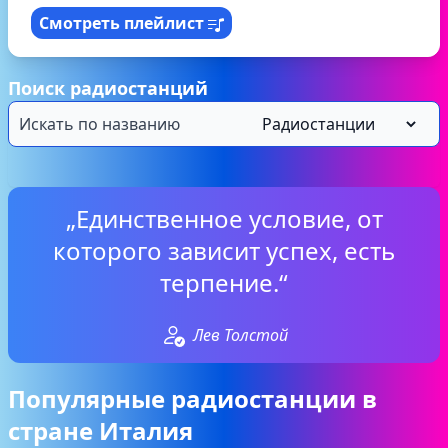
Смотреть плейлист
Поиск радиостанций
„Единственное условие, от
которого зависит успех, есть
терпение.“
Лев Толстой
Популярные радиостанции в
стране Италия