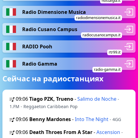
nostalgia.it
Radio Dimensione Musica
radiodimensionemusica.it
Radio Cusano Campus
radiocusanocampus.it
RADIO Pooh
rtr99.it
Radio Gamma
radio-gamma.it
Сейчас на радиостанциях
09:06
Tiago PZK, Trueno
-
Salimo de Noche
-
1.FM - Reggaeton Caribbean Pop
09:06
Benny Mardones
-
Into The Night
- 4GG
09:06
Death Throes From A Star
-
Ascension
-