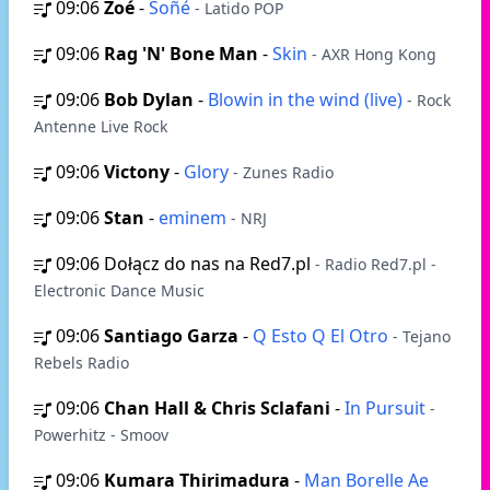
09:06
Zoé
-
Soñé
- Latido POP
09:06
Rag 'N' Bone Man
-
Skin
- AXR Hong Kong
09:06
Bob Dylan
-
Blowin in the wind (live)
- Rock
Antenne Live Rock
09:06
Victony
-
Glory
- Zunes Radio
09:06
Stan
-
eminem
- NRJ
09:06
Dołącz do nas na Red7.pl
- Radio Red7.pl -
Electronic Dance Music
09:06
Santiago Garza
-
Q Esto Q El Otro
- Tejano
Rebels Radio
09:06
Chan Hall & Chris Sclafani
-
In Pursuit
-
Powerhitz - Smoov
09:06
Kumara Thirimadura
-
Man Borelle Ae