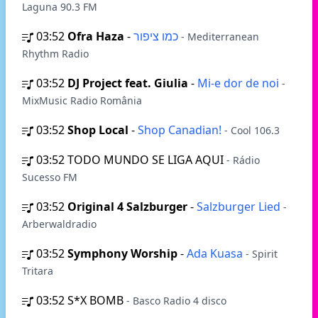
Laguna 90.3 FM
03:52
Ofra Haza
-
כמו ציפור
- Mediterranean
Rhythm Radio
03:52
DJ Project feat. Giulia
-
Mi-e dor de noi
-
MixMusic Radio România
03:52
Shop Local
-
Shop Canadian!
- Cool 106.3
03:52
TODO MUNDO SE LIGA AQUI
- Rádio
Sucesso FM
03:52
Original 4 Salzburger
-
Salzburger Lied
-
Arberwaldradio
03:52
Symphony Worship
-
Ada Kuasa
- Spirit
Tritara
03:52
S*X BOMB
- Basco Radio 4 disco