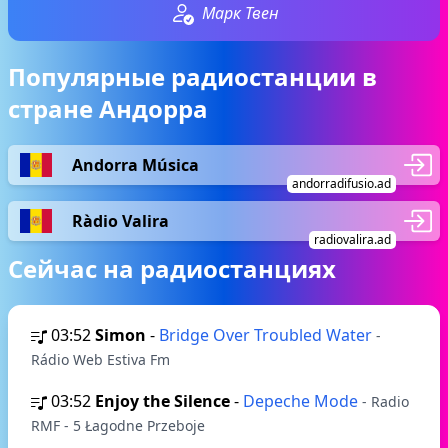
Марк Твен
Популярные радиостанции в
стране Андорра
Andorra Música
andorradifusio.ad
Ràdio Valira
radiovalira.ad
Сейчас на радиостанциях
03:52
Simon
-
Bridge Over Troubled Water
-
Rádio Web Estiva Fm
03:52
Enjoy the Silence
-
Depeche Mode
- Radio
RMF - 5 Łagodne Przeboje