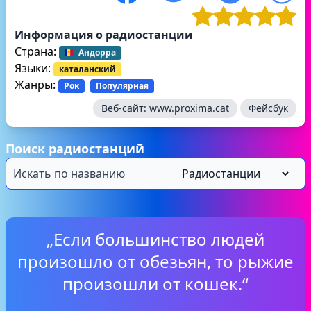
Информация о радиостанции
Страна:
Андорра
Языки:
каталанский
Жанры:
Рок
Популярная
Веб-сайт:
www.proxima.cat
Фейсбук
Поиск радиостанций
„Если большинство людей
произошло от обезьян, то рыжие
произошли от кошек.“