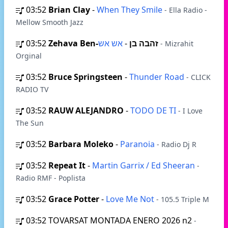
03:52
Brian Clay
-
When They Smile
- Ella Radio -
Mellow Smooth Jazz
03:52
-
Zehava Ben-זהבה בן
אש אש
- Mizrahit
Orginal
03:52
Bruce Springsteen
-
Thunder Road
- CLICK
RADIO TV
03:52
RAUW ALEJANDRO
-
TODO DE TI
- I Love
The Sun
03:52
Barbara Moleko
-
Paranoia
- Radio Dj R
03:52
Repeat It
-
Martin Garrix / Ed Sheeran
-
Radio RMF - Poplista
03:52
Grace Potter
-
Love Me Not
- 105.5 Triple M
03:52
TOVARSAT MONTADA ENERO 2026 n2
-