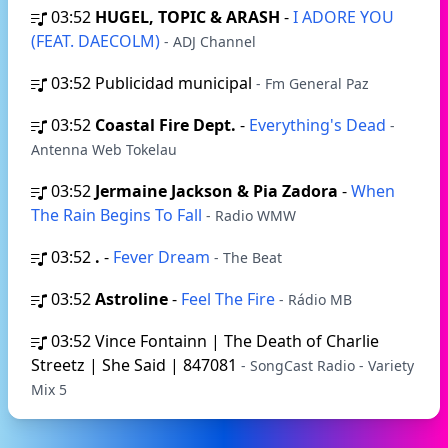
03:52
HUGEL, TOPIC & ARASH
-
I ADORE YOU
(FEAT. DAECOLM)
- ADJ Channel
03:52
Publicidad municipal
- Fm General Paz
03:52
Coastal Fire Dept.
-
Everything's Dead
-
Antenna Web Tokelau
03:52
Jermaine Jackson & Pia Zadora
-
When
The Rain Begins To Fall
- Radio WMW
03:52
.
-
Fever Dream
- The Beat
03:52
Astroline
-
Feel The Fire
- Rádio MB
03:52
Vince Fontainn | The Death of Charlie
Streetz | She Said | 847081
- SongCast Radio - Variety
Mix 5