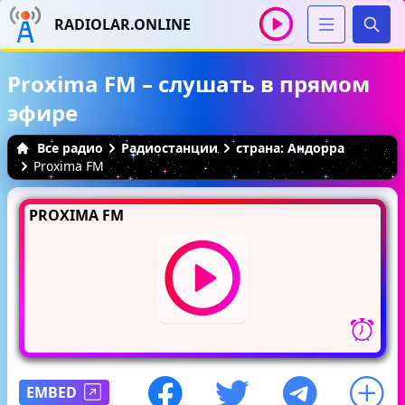
RADIOLAR.ONLINE
Иска
Proxima FM – слушать в прямом
эфире
Все радио
Радиостанции
страна: Андорра
Proxima FM
PROXIMA FM
EMBED