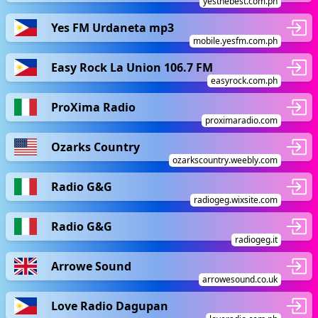
yesthebest.com.ph
Yes FM Urdaneta mp3
mobile.yesfm.com.ph
Easy Rock La Union 106.7 FM
easyrock.com.ph
ProXima Radio
proximaradio.com
Ozarks Country
ozarkscountry.weebly.com
Radio G&G
radiogeg.wixsite.com
Radio G&G
radiogeg.it
Arrowe Sound
arrowesound.co.uk
Love Radio Dagupan