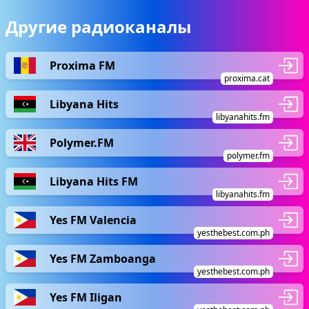
Другие радиоканалы
Proxima FM
proxima.cat
Libyana Hits
libyanahits.fm
Polymer.FM
polymer.fm
Libyana Hits FM
libyanahits.fm
Yes FM Valencia
yesthebest.com.ph
Yes FM Zamboanga
yesthebest.com.ph
Yes FM Iligan