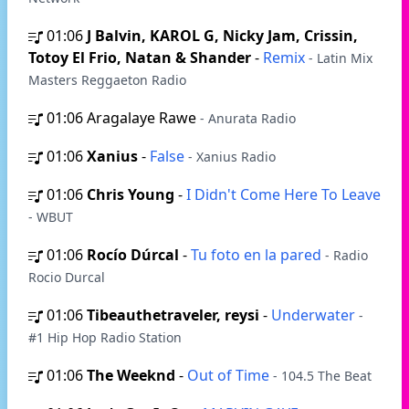
01:06
J Balvin, KAROL G, Nicky Jam, Crissin,
Totoy El Frio, Natan & Shander
-
Remix
- Latin Mix
Masters Reggaeton Radio
01:06
Aragalaye Rawe
- Anurata Radio
01:06
Xanius
-
False
- Xanius Radio
01:06
Chris Young
-
I Didn't Come Here To Leave
- WBUT
01:06
Rocío Dúrcal
-
Tu foto en la pared
- Radio
Rocio Durcal
01:06
Tibeauthetraveler, reysi
-
Underwater
-
#1 Hip Hop Radio Station
01:06
The Weeknd
-
Out of Time
- 104.5 The Beat