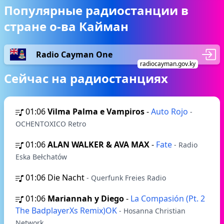
Популярные радиостанции в
стране о-ва Кайман
Radio Cayman One
radiocayman.gov.ky
Сейчас на радиостанциях
01:06
Vilma Palma e Vampiros
-
Auto Rojo
-
OCHENTOXICO Retro
01:06
ALAN WALKER & AVA MAX
-
Fate
- Radio
Eska Bełchatów
01:06
Die Nacht
- Querfunk Freies Radio
01:06
Mariannah y Diego
-
La Compasión (Pt. 2
The BadplayerXs Remix)OK
- Hosanna Christian
Network