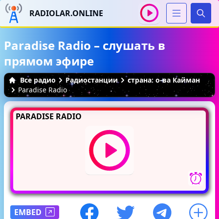
RADIOLAR.ONLINE
Иска
Paradise Radio – слушать в
прямом эфире
Все радио
Радиостанции
страна: о-ва Кайман
Paradise Radio
PARADISE RADIO
EMBED