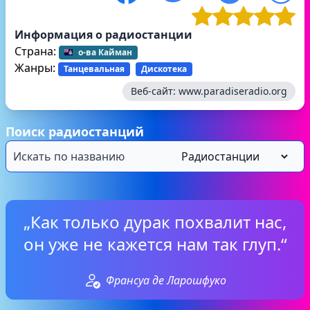
Информация о радиостанции
Страна:
о-ва Кайман
Жанры:
Танцевальная
Дискотека
Веб-сайт:
www.paradiseradio.org
Поиск радиостанций
„Как только дурак похвалит нас,
он уже не кажется нам так глуп.“
Франсуа де Ларошфуко