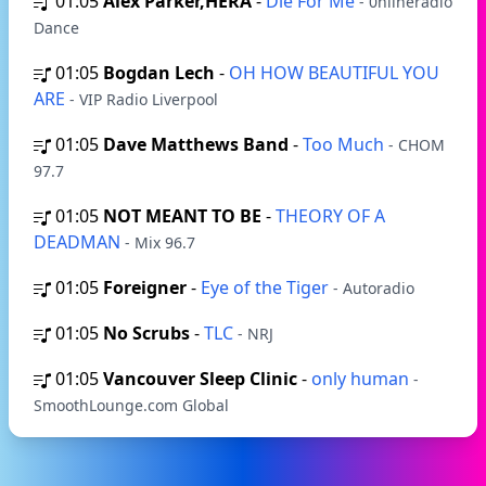
01:05
Alex Parker,HERA
-
Die For Me
- 0nlineradio
Dance
01:05
Bogdan Lech
-
OH HOW BEAUTIFUL YOU
ARE
- VIP Radio Liverpool
01:05
Dave Matthews Band
-
Too Much
- CHOM
97.7
01:05
NOT MEANT TO BE
-
THEORY OF A
DEADMAN
- Mix 96.7
01:05
Foreigner
-
Eye of the Tiger
- Autoradio
01:05
No Scrubs
-
TLC
- NRJ
01:05
Vancouver Sleep Clinic
-
only human
-
SmoothLounge.com Global