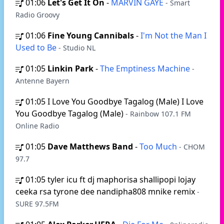
01:06
Let's Get It On
-
MARVIN GAYE
- Smart
Radio Groovy
01:06
Fine Young Cannibals
-
I'm Not the Man I
Used to Be
- Studio NL
01:05
Linkin Park
-
The Emptiness Machine
-
Antenne Bayern
01:05
I Love You Goodbye Tagalog (Male) I Love
You Goodbye Tagalog (Male)
- Rainbow 107.1 FM
Online Radio
01:05
Dave Matthews Band
-
Too Much
- CHOM
97.7
01:05
tyler icu ft dj maphorisa shallipopi lojay
ceeka rsa tyrone dee nandipha808 mnike remix
-
SURE 97.5FM