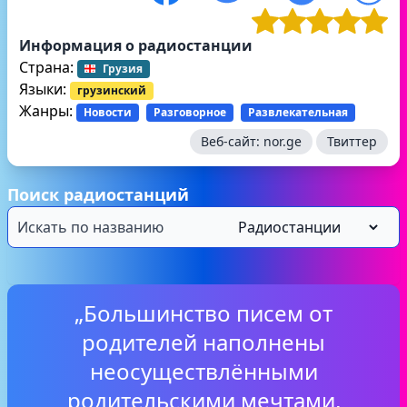
Информация о радиостанции
Страна:
Грузия
Языки:
грузинский
Жанры:
Новости
Разговорное
Развлекательная
Веб-сайт:
nor.ge
Твиттер
Поиск радиостанций
„Большинство писем от
родителей наполнены
неосуществлёнными
родительскими мечтами,