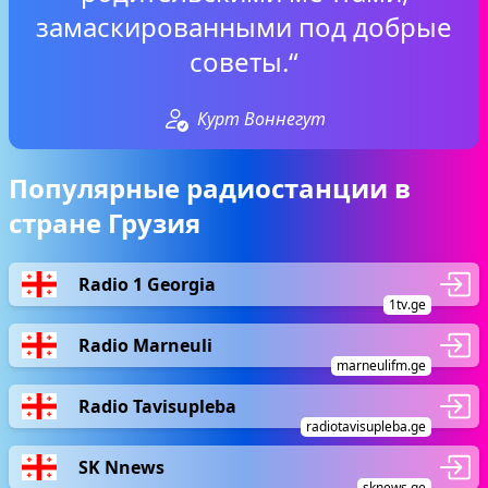
замаскированными под добрые
советы.“
Курт Воннегут
Популярные радиостанции в
стране Грузия
Radio 1 Georgia
1tv.ge
Radio Marneuli
marneulifm.ge
Radio Tavisupleba
radiotavisupleba.ge
SK Nnews
sknews.ge