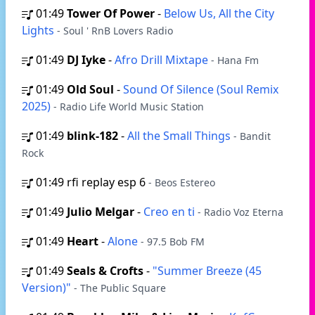
01:49
Tower Of Power
-
Below Us, All the City
Lights
- Soul ' RnB Lovers Radio
01:49
DJ Iyke
-
Afro Drill Mixtape
- Hana Fm
01:49
Old Soul
-
Sound Of Silence (Soul Remix
2025)
- Radio Life World Music Station
01:49
blink-182
-
All the Small Things
- Bandit
Rock
01:49
rfi replay esp 6
- Beos Estereo
01:49
Julio Melgar
-
Creo en ti
- Radio Voz Eterna
01:49
Heart
-
Alone
- 97.5 Bob FM
01:49
Seals & Crofts
-
"Summer Breeze (45
Version)"
- The Public Square