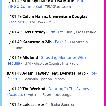
01:49
Brooklyn Mike & Lisa Marie
-
KofC
BINGO Commercial
- TBMSRadio.com
01:49
Calvin Harris, Clementine Douglas
-
Blessings
- 1.FM - Dance One
01:49
Elvis Presley
-
She
- Exclusively Elvis Presley
01:49
Kaaosradio 24h
-
Base A
- Kaaosradio
Chiptunes
01:49
Midland
-
Shooting Memories With
Tequila
- 1.FM - Absolute Country Hits Radio
01:49
Adam Hawley Feat. Everette Harp
-
Hot-
Electric
- GotRadio - Jazz So Smooth
01:49
The Weeknd
-
Dancing In The Flames
(Acoustic)
- Antenne Bayern Lovesongs
01:49
Colossenses 1
- Rádio Gammon