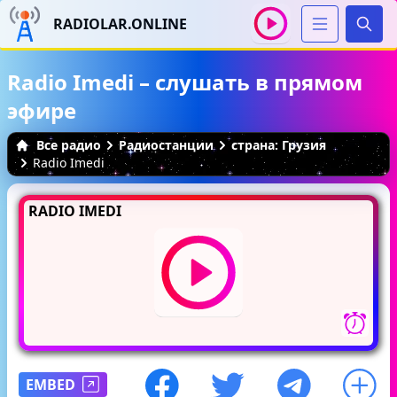
RADIOLAR.ONLINE
Иска
Radio Imedi – слушать в прямом
эфире
Все радио
Радиостанции
страна: Грузия
Radio Imedi
RADIO IMEDI
EMBED