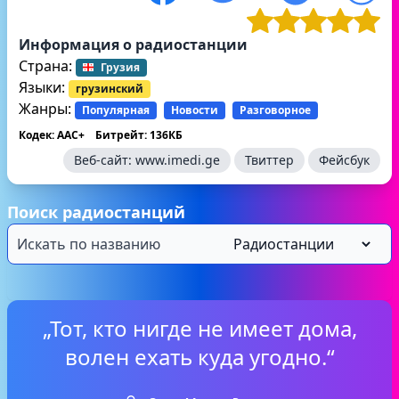
Информация о радиостанции
Страна:
Грузия
Языки:
грузинский
Жанры:
Популярная
Новости
Разговорное
Кодек: AAC+
Битрейт: 136КБ
Веб-сайт:
www.imedi.ge
Твиттер
Фейсбук
Поиск радиостанций
„Тот, кто нигде не имеет дома,
волен ехать куда угодно.“