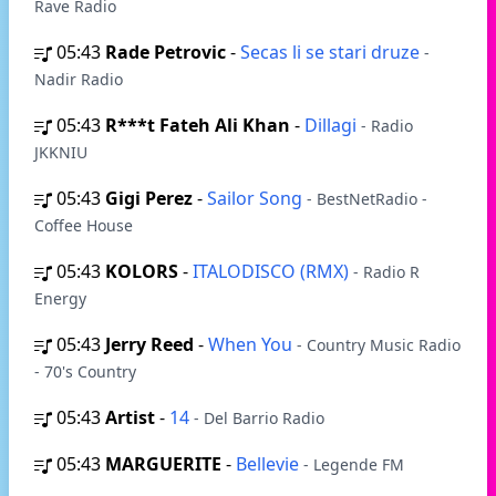
Rave Radio
05:43
Rade Petrovic
-
Secas li se stari druze
-
Nadir Radio
05:43
R***t Fateh Ali Khan
-
Dillagi
- Radio
JKKNIU
05:43
Gigi Perez
-
Sailor Song
- BestNetRadio -
Coffee House
05:43
KOLORS
-
ITALODISCO (RMX)
- Radio R
Energy
05:43
Jerry Reed
-
When You
- Country Music Radio
- 70's Country
05:43
Artist
-
14
- Del Barrio Radio
05:43
MARGUERITE
-
Bellevie
- Legende FM