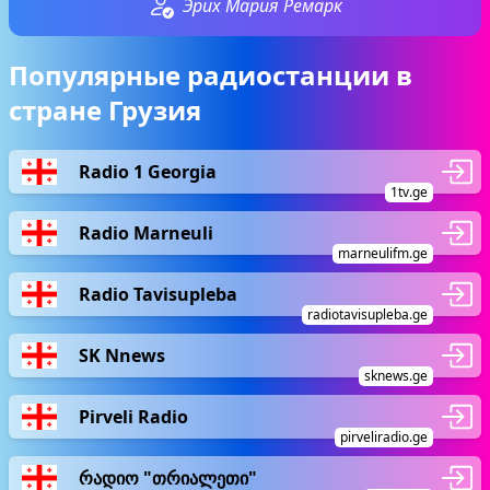
Эрих Мария Ремарк
Популярные радиостанции в
стране Грузия
Radio 1 Georgia
1tv.ge
Radio Marneuli
marneulifm.ge
Radio Tavisupleba
radiotavisupleba.ge
SK Nnews
sknews.ge
Pirveli Radio
pirveliradio.ge
რადიო "თრიალეთი"