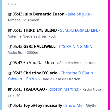
102.7
05:43
Julio Bernardo Euson
-
Julie oh julie
-
Armada FM Ambon
05:43
THIRD EYE BLIND
-
SEMI-CHARMED LIFE
-
Antenne Niedersachsen Rock
05:43
GERI HALLIWELL
-
IT'S RAINING MEN
-
Radio Rur - 2000er
05:43
Eu Vou Dar Uma
- Rádio Moderna Portugal
05:43
Christine D’Clario
-
Christine D'Clario |
Yahweh | En Vivo
- Radio Casa de Oracion
05:43
TRADUCAO
-
Robson Martins)
- Rádio Nova
89.7 FM
05:43
Toy .@Toy musically
-
Show Me
- Rhythm