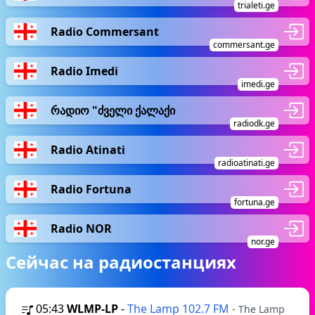
trialeti.ge
Radio Commersant
commersant.ge
Radio Imedi
imedi.ge
რადიო "ძველი ქალაქი
radiodk.ge
Radio Atinati
radioatinati.ge
Radio Fortuna
fortuna.ge
Radio NOR
nor.ge
Сейчас на радиостанциях
05:43
WLMP-LP
-
The Lamp 102.7 FM
- The Lamp