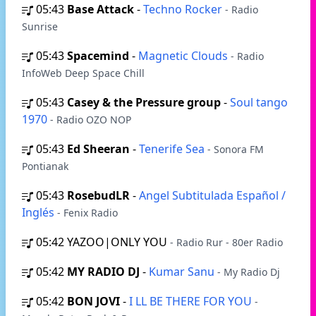
05:43
Base Attack
-
Techno Rocker
- Radio
Sunrise
05:43
Spacemind
-
Magnetic Clouds
- Radio
InfoWeb Deep Space Chill
05:43
Casey & the Pressure group
-
Soul tango
1970
- Radio OZO NOP
05:43
Ed Sheeran
-
Tenerife Sea
- Sonora FM
Pontianak
05:43
RosebudLR
-
Angel Subtitulada Español /
Inglés
- Fenix Radio
05:42
YAZOO|ONLY YOU
- Radio Rur - 80er Radio
05:42
MY RADIO DJ
-
Kumar Sanu
- My Radio Dj
05:42
BON JOVI
-
I LL BE THERE FOR YOU
-