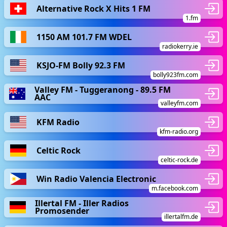
Alternative Rock X Hits 1 FM
1.fm
1150 AM 101.7 FM WDEL
radiokerry.ie
KSJO-FM Bolly 92.3 FM
bolly923fm.com
Valley FM - Tuggeranong - 89.5 FM
AAC
valleyfm.com
KFM Radio
kfm-radio.org
Celtic Rock
celtic-rock.de
Win Radio Valencia Electronic
m.facebook.com
Illertal FM - Iller Radios
Promosender
illertalfm.de