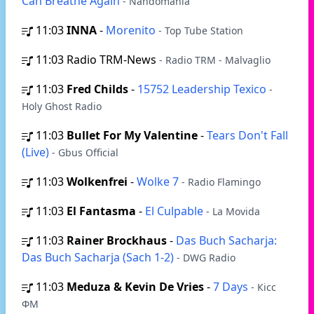
Can Breathe Again
- Nandomania
11:03
INNA
-
Morenito
- Top Tube Station
11:03
Radio TRM-News
- Radio TRM - Malvaglio
11:03
Fred Childs
-
15752 Leadership Texico
-
Holy Ghost Radio
11:03
Bullet For My Valentine
-
Tears Don't Fall
(Live)
- Gbus Official
11:03
Wolkenfrei
-
Wolke 7
- Radio Flamingo
11:03
El Fantasma
-
El Culpable
- La Movida
11:03
Rainer Brockhaus
-
Das Buch Sacharja:
Das Buch Sacharja (Sach 1-2)
- DWG Radio
11:03
Meduza & Kevin De Vries
-
7 Days
- Кісс
ФМ