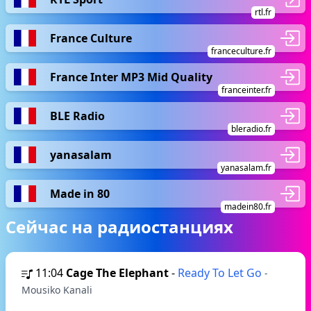
rtl.fr
France Culture
franceculture.fr
France Inter MP3 Mid Quality
franceinter.fr
BLE Radio
bleradio.fr
yanasalam
yanasalam.fr
Made in 80
madein80.fr
Сейчас на радиостанциях
11:04
Cage The Elephant
-
Ready To Let Go
-
Mousiko Kanali