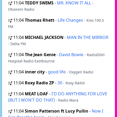
11:04
TEDDY SWIMS
-
MR. KNOW IT ALL
-
Otvoreni Radio
11:04
Thomas Rhett
-
Life Changes
- Kixx 100.5
FM
11:04
MICHAEL JACKSON
-
MAN IN THE MIRROR
- Delta FM
11:04
The Jean Genie
-
David Bowie
- RadioDGH
Hospital Radio Eastbourne
11:04
inner city
-
good life
- Oxygen Radio
11:04
Roxy Radio ZP
-
30
- Roxy Rádió
11:04
MEAT LOAF
-
I'D DO ANYTHING FOR LOVE
(BUT I WON'T DO THAT)
- Radio Mara
11:04
Simon Patterson ft Lucy Pullin
-
Now I