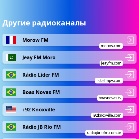
Другие радиоканалы
Morow FM
morow.com
Jeay FM Moro
jeayfm.com
Rádio Líder FM
liderfmpv.com
Boas Novas FM
boasnovas.tv
i 92 Knoxville
i92knoxville.com
Rádio JB Rio FM
radiojbriofm.com.br