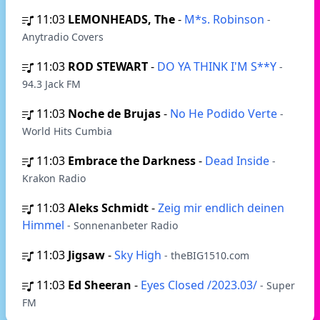
11:03
LEMONHEADS, The
-
M*s. Robinson
-
Anytradio Covers
11:03
ROD STEWART
-
DO YA THINK I'M S**Y
-
94.3 Jack FM
11:03
Noche de Brujas
-
No He Podido Verte
-
World Hits Cumbia
11:03
Embrace the Darkness
-
Dead Inside
-
Krakon Radio
11:03
Aleks Schmidt
-
Zeig mir endlich deinen
Himmel
- Sonnenanbeter Radio
11:03
Jigsaw
-
Sky High
- theBIG1510.com
11:03
Ed Sheeran
-
Eyes Closed /2023.03/
- Super
FM