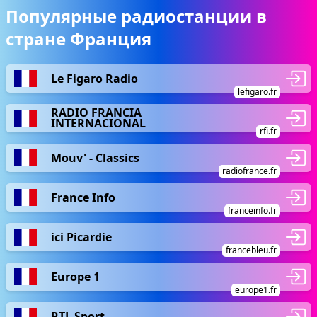
Популярные радиостанции в
стране Франция
Le Figaro Radio
lefigaro.fr
RADIO FRANCIA
INTERNACIONAL
rfi.fr
Mouv' - Classics
radiofrance.fr
France Info
franceinfo.fr
ici Picardie
francebleu.fr
Europe 1
europe1.fr
RTL Sport