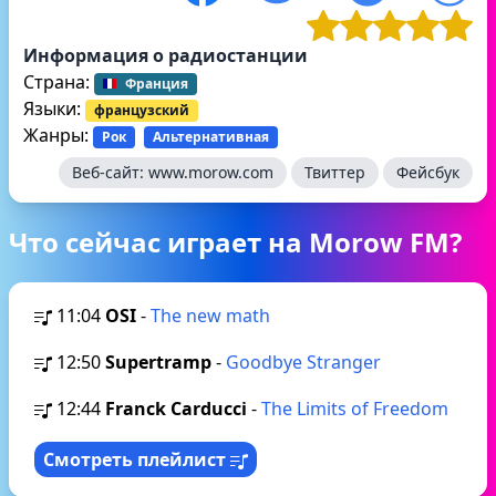
Информация о радиостанции
Страна:
Франция
Языки:
французский
Жанры:
Рок
Альтернативная
Веб-сайт:
www.morow.com
Твиттер
Фейсбук
Что сейчас играет на Morow FM?
11:04
OSI
-
The new math
12:50
Supertramp
-
Goodbye Stranger
12:44
Franck Carducci
-
The Limits of Freedom
Смотреть плейлист