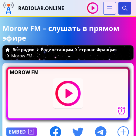
RADIOLAR.ONLINE
Иска
Morow FM – слушать в прямом
эфире
Все радио
Радиостанции
страна: Франция
Morow FM
MOROW FM
EMBED