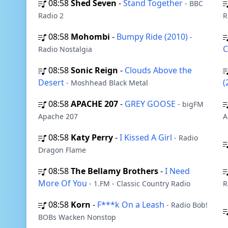
08:58
Shed Seven
-
Stand Together
- BBC
Radio 2
R
08:58
Mohombi
-
Bumpy Ride (2010)
-
Radio Nostalgia
08:58
Sonic Reign
-
Clouds Above the
Desert
(
- Moshhead Black Metal
08:58
APACHE 207
-
GREY GOOSE
- bigFM
Apache 207
A
08:58
Katy Perry
-
I Kissed A Girl
- Radio
Dragon Flame
08:58
The Bellamy Brothers
-
I Need
More Of You
- 1.FM - Classic Country Radio
R
08:58
Korn
-
F***k On a Leash
- Radio Bob!
BOBs Wacken Nonstop