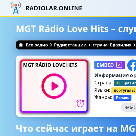
RADIOLAR.ONLINE
MGT Rádio Love Hits – с
Все радио
Радиостанции
страна: Бразилия
MGT RÁDIO LOVE HITS
EMBED
Информация о 
Страна:
Брази
Языки:
португаль
Жанры:
Релакс
Веб-
Что сейчас играет на MGT