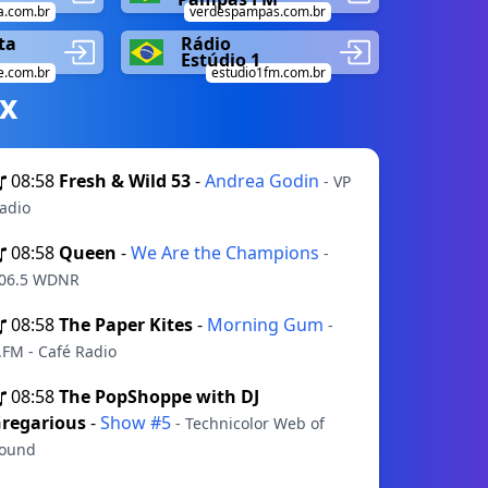
.com.br
verdespampas.com.br
ta
Rádio
Estúdio 1
e.com.br
estudio1fm.com.br
х
08:58
Fresh & Wild 53
-
Andrea Godin
- VP
adio
08:58
Queen
-
We Are the Champions
-
06.5 WDNR
08:58
The Paper Kites
-
Morning Gum
-
.FM - Café Radio
08:58
The PopShoppe with DJ
regarious
-
Show #5
- Technicolor Web of
ound