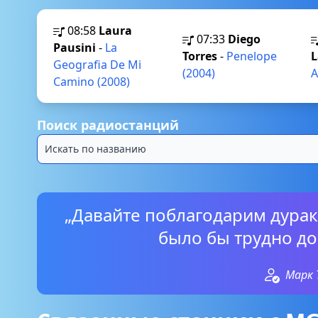
08:58
Laura
07:33
Diego
Pausini
-
La
Torres
-
Penelope
L
Geografia De Mi
(2004)
A
Camino (2008)
Поиск радиостанций
„Давайте поблагодарим дурак
было бы трудно до
Марк 