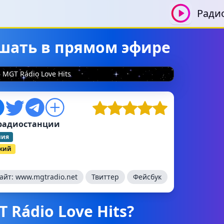
Ради
лушать в прямом эфире
MGT Rádio Love Hits
радиостанции
лия
ский
сайт:
www.mgtradio.net
Твиттер
Фейсбук
 Rádio Love Hits?