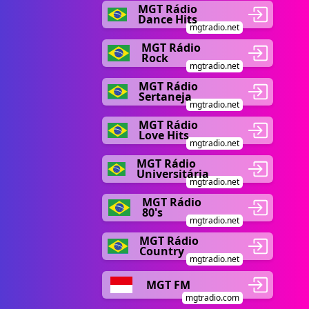
MGT Rádio
Dance Hits
mgtradio.net
MGT Rádio
Rock
mgtradio.net
MGT Rádio
Sertaneja
mgtradio.net
MGT Rádio
Love Hits
mgtradio.net
MGT Rádio
Universitária
mgtradio.net
MGT Rádio
80's
mgtradio.net
MGT Rádio
Country
mgtradio.net
MGT FM
mgtradio.com