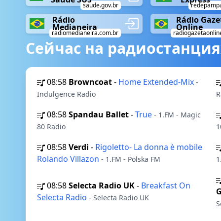
saude.gov.br
redepampa
Rádio
Rádio Gaze
Medianeira
Online
radiomedianeira.com.br
radiogazetaonlin
Сейчас на радиостанция
08:58
Browncoat
-
Home Extended-Mix
-
Indulgence Radio
R
08:58
Spandau Ballet
-
True
- 1.FM - Magic
80 Radio
1
08:58
Verdi
-
Rigoletto- La donna è mobile
Rolando Villazon
- 1.FM - Polska FM
1
08:58
Selecta Radio UK
-
Breakfast On
G
Selecta Radio
- Selecta Radio UK
S