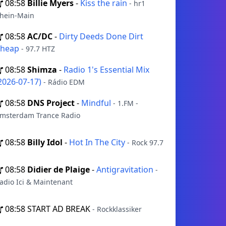
08:58
Billie Myers
-
Kiss the rain
- hr1
hein-Main
08:58
AC/DC
-
Dirty Deeds Done Dirt
Cheap
- 97.7 HTZ
08:58
Shimza
-
Radio 1's Essential Mix
2026-07-17)
- Rádio EDM
08:58
DNS Project
-
Mindful
- 1.FM -
msterdam Trance Radio
08:58
Billy Idol
-
Hot In The City
- Rock 97.7
08:58
Didier de Plaige
-
Antigravitation
-
adio Ici & Maintenant
08:58
START AD BREAK
- Rockklassiker