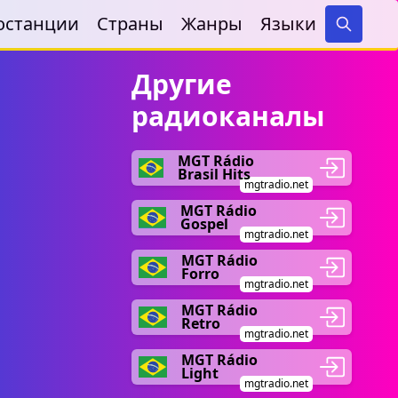
останции
Страны
Жанры
Языки
Search
Другие
радиоканалы
MGT Rádio
Brasil Hits
mgtradio.net
MGT Rádio
Gospel
mgtradio.net
MGT Rádio
Forro
mgtradio.net
MGT Rádio
Retro
mgtradio.net
MGT Rádio
Light
mgtradio.net