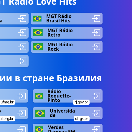
 Rádio Love Hits
MGT Rádio
ia
Brasil Hits
MGT Rádio
Retro
MGT Rádio
Rock
ии в стране Бразилия
Rádio
Roquette-
Pinto
ufmg.br
rj.gov.br
s
Universida
de
l.org.br
ufrgs.br
Verdes
Pampas FM