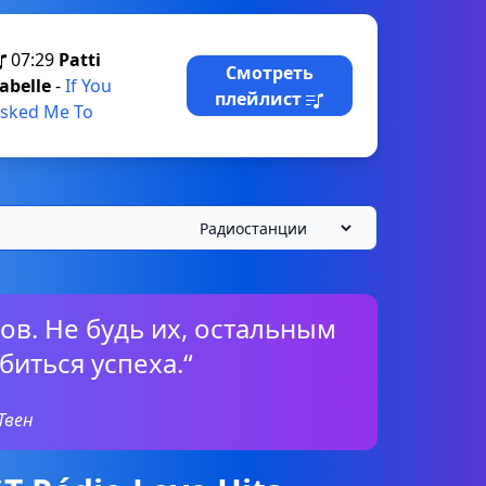
07:29
Patti
Смотреть
abelle
-
If You
плейлист
sked Me To
ов. Не будь их, остальным
биться успеха.“
Твен