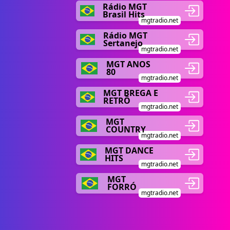
Rádio MGT
Brasil Hits
mgtradio.net
Rádio MGT
Sertanejo
mgtradio.net
MGT ANOS
80
mgtradio.net
MGT BREGA E
RETRÔ
mgtradio.net
MGT
COUNTRY
mgtradio.net
MGT DANCE
HITS
mgtradio.net
MGT
FORRÓ
mgtradio.net