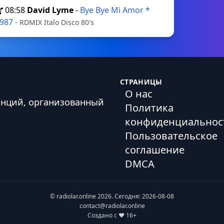
08:58
David Lyme
-
Bye Bye Mi Amor *
987
- RDMIX Italo Disco 80's
СТРАНИЦЫ
О нас
анций, организованный
Политика
конфиденциальнос
Пользовательское
соглашение
DMCA
© radiolar.online 2026. Сегодня: 2026-08-08
contact@radiolar.online
Создано с ❤️ 16+