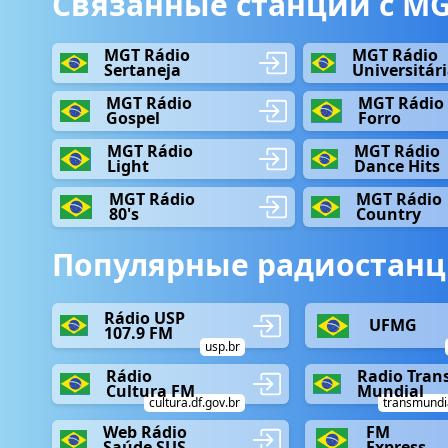
Связанные станции с MGT
MGT Rádio
MGT Rádio
Sertaneja
Universitár
MGT Rádio
MGT Rádio
Gospel
Forro
MGT Rádio
MGT Rádio
Light
Dance Hits
MGT Rádio
MGT Rádio
80's
Country
Популярные радиостанц
Rádio USP
UFMG
107.9 FM
usp.br
Rádio
Radio Tran
Cultura FM
Mundial
cultura.df.gov.br
transmundia
Web Rádio
FM
Saúde SUS
Express