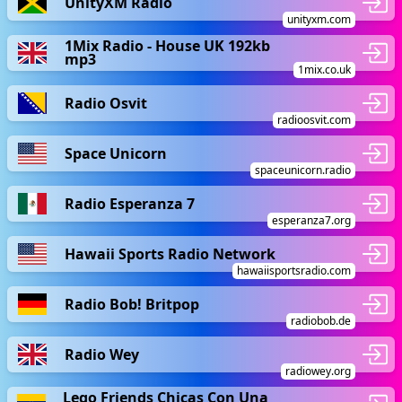
UnityXM Radio
unityxm.com
1Mix Radio - House UK 192kb
mp3
1mix.co.uk
Radio Osvit
radioosvit.com
Space Unicorn
spaceunicorn.radio
Radio Esperanza 7
esperanza7.org
Hawaii Sports Radio Network
hawaiisportsradio.com
Radio Bob! Britpop
radiobob.de
Radio Wey
radiowey.org
Lego Friends Chicas Con Una