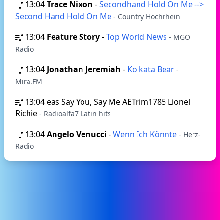
13:04
Trace Nixon
-
Secondhand Hold On Me -->
Second Hand Hold On Me
- Country Hochrhein
13:04
Feature Story
-
Top World News
- MGO
Radio
13:04
Jonathan Jeremiah
-
Kolkata Bear
-
Mira.FM
13:04
eas Say You, Say Me AETrim1785 Lionel
Richie
- Radioalfa7 Latin hits
13:04
Angelo Venucci
-
Wenn Ich Könnte
- Herz-
Radio