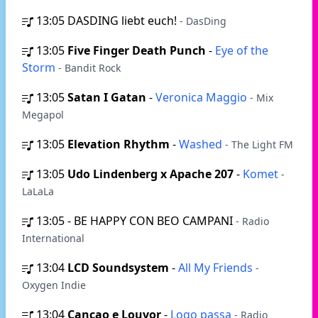
13:05
DASDING liebt euch!
- DasDing
13:05
Five Finger Death Punch
-
Eye of the
Storm
- Bandit Rock
13:05
Satan I Gatan
-
Veronica Maggio
- Mix
Megapol
13:05
Elevation Rhythm
-
Washed
- The Light FM
13:05
Udo Lindenberg x Apache 207
-
Komet
-
LaLaLa
13:05
- BE HAPPY CON BEO CAMPANI
- Radio
International
13:04
LCD Soundsystem
-
All My Friends
-
Oxygen Indie
13:04
Cancao e Louvor
-
Logo passa
- Radio