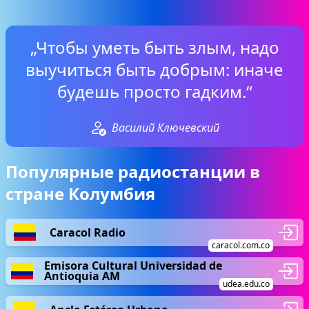
„Чтобы уметь быть злым, надо
выучиться быть добрым: иначе
будешь просто гадким.“
Василий Ключевский
Популярные радиостанции в
стране Колумбия
Caracol Radio
caracol.com.co
Emisora Cultural Universidad de
Antioquia AM
udea.edu.co