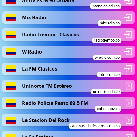
Ancla Estéreo Urbana
intenalco.edu.co
Mix Radio
mixradio.co
Radio Tiempo - Clasicos
radiotiempo.co
W Radio
wradio.com.co
La FM Clasicos
lafm.com.co
Uninorte FM Estéreo
uninorte.edu.co
Radio Policía Pasto 89.5 FM
policia.gov.co
La Stacion Del Rock
cadenaradialfrstereo.com.co