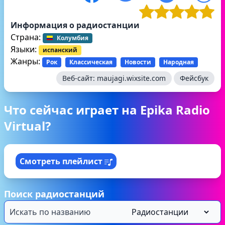
Информация о радиостанции
Страна:
Колумбия
Языки:
испанский
Жанры:
Рок
Классическая
Новости
Народная
Веб-сайт:
maujagi.wixsite.com
Фейсбук
Что сейчас играет на Epika Radio
Virtual?
Смотреть плейлист
Поиск радиостанций