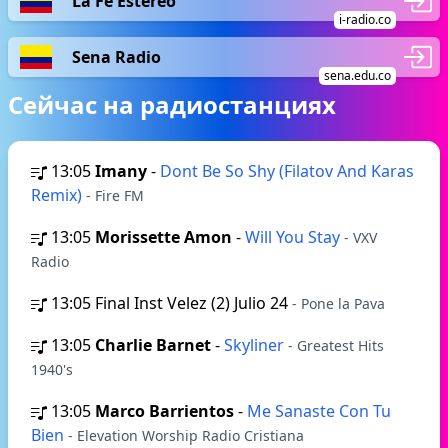
La Fe Estéreo
i-radio.co
Sena Radio
sena.edu.co
Сейчас на радиостанциях
13:05
Imany
-
Dont Be So Shy (Filatov And Karas
Remix)
- Fire FM
13:05
Morissette Amon
-
Will You Stay
- VXV
Radio
13:05
Final Inst Velez (2) Julio 24
- Pone la Pava
13:05
Charlie Barnet
-
Skyliner
- Greatest Hits
1940's
13:05
Marco Barrientos
-
Me Sanaste Con Tu
Bien
- Elevation Worship Radio Cristiana