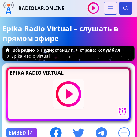
RADIOLAR.ONLINE
Иска
Epika Radio Virtual – слушать в
прямом эфире
Все радио
Радиостанции
страна: Колумбия
Epika Radio Virtual
EPIKA RADIO VIRTUAL
EMBED