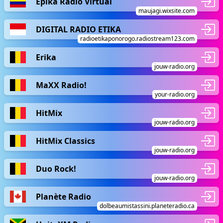
Epika Radio Virtual
maujagi.wixsite.com
DIGITAL RADIO ETIKA
radioetikaponorogo.radiostream123.com
Erika
jouw-radio.org
MaXX Radio!
your-radio.org
HitMix
jouw-radio.org
HitMix Classics
jouw-radio.org
Duo Rock!
jouw-radio.org
Planète Radio
dolbeaumistassini.planeteradio.ca