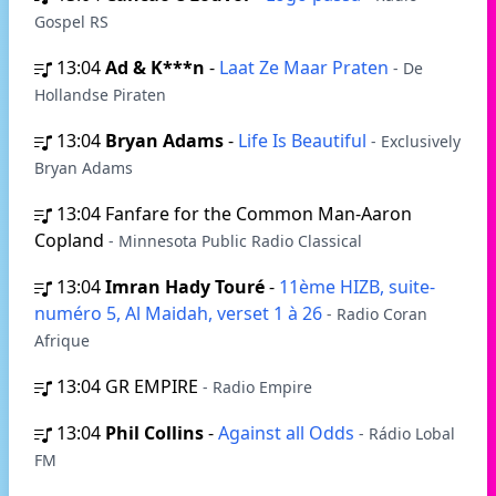
Gospel RS
13:04
Ad & K***n
-
Laat Ze Maar Praten
- De
Hollandse Piraten
13:04
Bryan Adams
-
Life Is Beautiful
- Exclusively
Bryan Adams
13:04
Fanfare for the Common Man-Aaron
Copland
- Minnesota Public Radio Classical
13:04
Imran Hady Touré
-
11ème HIZB, suite-
numéro 5, Al Maidah, verset 1 à 26
- Radio Coran
Afrique
13:04
GR EMPIRE
- Radio Empire
13:04
Phil Collins
-
Against all Odds
- Rádio Lobal
FM