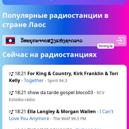
Популярные радиостанции в
стране Лаос
ວິທະຍຸກະຈາຍສຽງແຫ່ງຊາດລາວ
lnr.org.la
Сейчас на радиостанциях
18:21
For King & Country, Kirk Franklin & Tori
Kelly
-
Together
- Spirit 94.3
18:21
show da tarde gospel bloco03
- RCV
Estúdio-rádio
18:21
Ella Langley & Morgan Wallen
-
I Can't
Love You Anymore
- The Wolf 99.5 FM