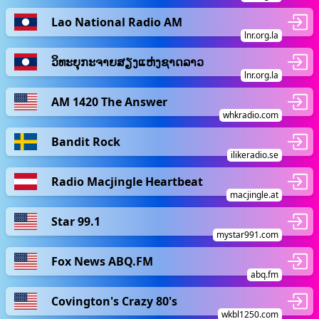
Lao National Radio AM
lnr.org.la
ວິທະຍຸກະຈາຍສຽງແຫ່ງຊາດລາວ
lnr.org.la
AM 1420 The Answer
whkradio.com
Bandit Rock
ilikeradio.se
Radio Macjingle Heartbeat
macjingle.at
Star 99.1
mystar991.com
Fox News ABQ.FM
abq.fm
Covington's Crazy 80's
wkbl1250.com