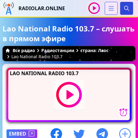
RADIOLAR.ONLINE
Иска
Lao National Radio 103.7 – слушать
в прямом эфире
Все радио
Радиостанции
страна: Лаос
Lao National Radio 103.7
LAO NATIONAL RADIO 103.7
EMBED