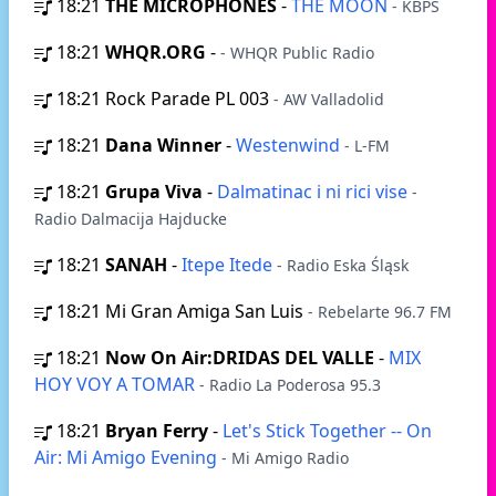
18:21
THE MICROPHONES
-
THE MOON
- KBPS
18:21
WHQR.ORG
-
- WHQR Public Radio
18:21
Rock Parade PL 003
- AW Valladolid
18:21
Dana Winner
-
Westenwind
- L-FM
18:21
Grupa Viva
-
Dalmatinac i ni rici vise
-
Radio Dalmacija Hajducke
18:21
SANAH
-
Itepe Itede
- Radio Eska Śląsk
18:21
Mi Gran Amiga San Luis
- Rebelarte 96.7 FM
18:21
Now On Air:DRIDAS DEL VALLE
-
MIX
HOY VOY A TOMAR
- Radio La Poderosa 95.3
18:21
Bryan Ferry
-
Let's Stick Together -- On
Air: Mi Amigo Evening
- Mi Amigo Radio