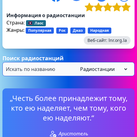
Информация о радиостанции
Страна:
Лаос
Жанры:
Популярная
Рок
Джаз
Народная
Веб-сайт:
lnr.org.la
Поиск радиостанций
„Честь более принадлежит тому,
кто ею наделяет, чем тому, кого
ею наделяют.“
Аристотель