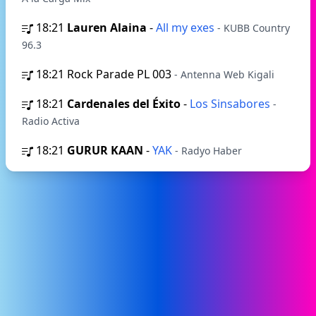
18:21
Lauren Alaina
-
All my exes
- KUBB Country
96.3
18:21
Rock Parade PL 003
- Antenna Web Kigali
18:21
Cardenales del Éxito
-
Los Sinsabores
-
Radio Activa
18:21
GURUR KAAN
-
YAK
- Radyo Haber