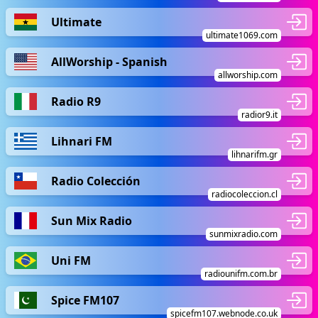
Ultimate
ultimate1069.com
AllWorship - Spanish
allworship.com
Radio R9
radior9.it
Lihnari FM
lihnarifm.gr
Radio Colección
radiocoleccion.cl
Sun Mix Radio
sunmixradio.com
Uni FM
radiounifm.com.br
Spice FM107
spicefm107.webnode.co.uk