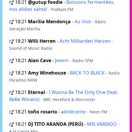
18:21
@gutup foodie
-
Boissons fermentées,
nos alliées santé!
- Podkast.FM
18:21
Marília Mendonça
-
Ao Vivo
- Rádio
Geração Marília
18:21
Willi Herren
-
Acht Milliarden Herzen
-
Sound of Music Radio
18:21
Alan Cave
-
Jwenn
- Radio SFM
18:21
Amy Winehouse
-
BACK TO BLACK
- Radio
Paradiso NRW
18:21
Eternal
-
I Wanna Be The Only One (feat.
BeBe Winans)
- BBC Hereford & Worcester
18:21
toño rosario
-
adolecente
- Neon FM
18:21
DJ TITO ARANDA (PERÚ)
-
MIX VARIADO
-
A la Carga Mix