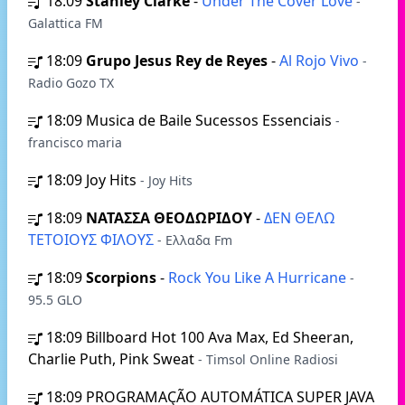
18:09
Stanley Clarke
-
Under The Cover Love
-
Galattica FM
18:09
Grupo Jesus Rey de Reyes
-
Al Rojo Vivo
-
Radio Gozo TX
18:09
Musica de Baile Sucessos Essenciais
-
francisco maria
18:09
Joy Hits
- Joy Hits
18:09
ΝΑΤΑΣΣΑ ΘΕΟΔΩΡΙΔΟΥ
-
ΔΕΝ ΘΕΛΩ
ΤΕΤΟΙΟΥΣ ΦΙΛΟΥΣ
- Ελλαδα Fm
18:09
Scorpions
-
Rock You Like A Hurricane
-
95.5 GLO
18:09
Billboard Hot 100 Ava Max, Ed Sheeran,
Charlie Puth, Pink Sweat
- Timsol Online Radiosi
18:09
PROGRAMAÇÃO AUTOMÁTICA SUPER JAVA