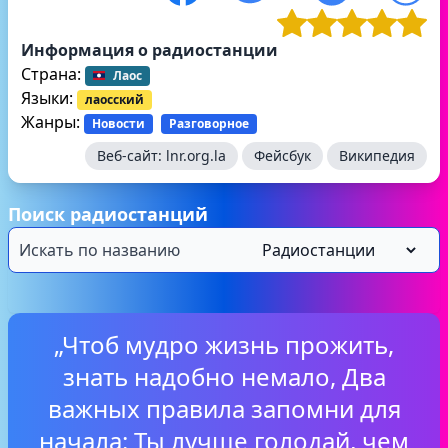
Информация о радиостанции
Страна:
Лаос
Языки:
лаосский
Жанры:
Новости
Разговорное
Веб-сайт:
lnr.org.la
Фейсбук
Википедия
Поиск радиостанций
„Чтоб мудро жизнь прожить,
знать надобно немало, Два
важных правила запомни для
начала: Ты лучше голодай, чем