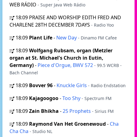
WEB RÁDIO
- Super Java Web Rádio
18:09
PRAISE AND WORSHIP EDITH FRED AND
CHARLENE 28TH DECEMBER 7DAYS
- Radio Yoo
18:09
Plant Life
-
New Day
- Dinamo FM Cafee
18:09
Wolfgang Rubsam, organ (Metzler
organ at St. Michael's Church in Eutin,
Germany)
-
Piece d'Orgue, BWV 572
- 99.5 WCRB -
Bach Channel
18:09
Bovver 96
-
Knuckle Girls
- Radio Endstation
18:09
Kajagoogoo
-
Too Shy
- Spectrum FM
18:09
Zain Bhikha
-
25 Prophets
- Sirius FM
18:09
Raymond Van Het Groenewoud
-
Cha
Cha Cha
- Studio NL