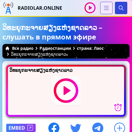
RADIOLAR.ONLINE
Иска
ວິທະຍຸກະຈາຍສຽງແຫ່ງຊາດລາວ –
слушать в прямом эфире
Все радио
Радиостанции
страна: Лаос
ວິທະຍຸກະຈາຍສຽງແຫ່ງຊາດລາວ
ວິທະຍຸກະຈາຍສຽງແຫ່ງຊາດລາວ
EMBED