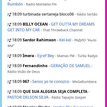
Rumbón
- Radio Montalvo Fm
18:09
turbinada sertaneja bloco06
- Rádio Sertão
18:09
BILLY OCEAN
-
GET OUTTA MY DREAMS
GET INTO MY CAR
- That Throwback Channel
18:09
Sardor Rahimxon
-
Kel-kel
- РАДИО "Аъло
ФМ"
18:09
İmera
-
Eşref Bey
- Mamas FM - Türkü Radyo
18:09
Fernandinho
-
GERAÇÃO DE SAMUEL
-
Rádio Visão de Deus
18:09
067
-
Senor, yo te conozco
- MeGaRumbera
18:09
QUE SUA ALEGRIA SEJA COMPLETA
-
PASTOR DELSON SILVA
- Rádio Tapajós Gospel