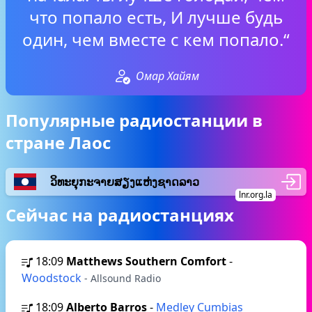
что попало есть, И лучше будь
один, чем вместе с кем попало.“
Омар Хайям
Популярные радиостанции в
стране Лаос
ວິທະຍຸກະຈາຍສຽງແຫ່ງຊາດລາວ
lnr.org.la
Сейчас на радиостанциях
18:09
Matthews Southern Comfort
-
Woodstock
- Allsound Radio
18:09
Alberto Barros
-
Medley Cumbias