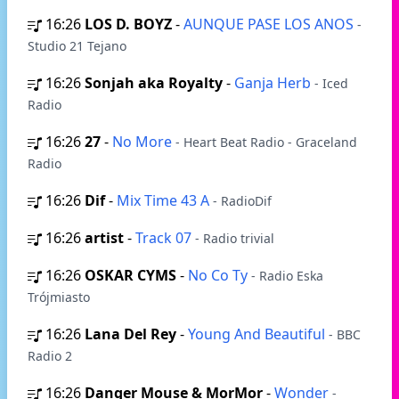
16:26
LOS D. BOYZ
-
AUNQUE PASE LOS ANOS
-
Studio 21 Tejano
16:26
Sonjah aka Royalty
-
Ganja Herb
- Iced
Radio
16:26
27
-
No More
- Heart Beat Radio - Graceland
Radio
16:26
Dif
-
Mix Time 43 A
- RadioDif
16:26
artist
-
Track 07
- Radio trivial
16:26
OSKAR CYMS
-
No Co Ty
- Radio Eska
Trójmiasto
16:26
Lana Del Rey
-
Young And Beautiful
- BBC
Radio 2
16:26
Danger Mouse & MorMor
-
Wonder
-