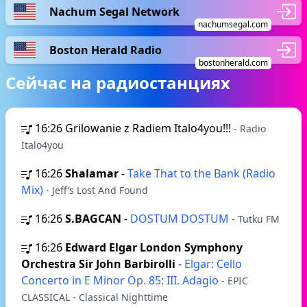
Nachum Segal Network
nachumsegal.com
Boston Herald Radio
bostonherald.com
Сейчас на радиостанциях
16:26
Grilowanie z Radiem Italo4you!!!
- Radio
Italo4you
16:26
Shalamar
-
Take That to the Bank (Radio
Mix)
- Jeff’s Lost And Found
16:26
S.BAGCAN
-
DOSTUM DOSTUM
- Tutku FM
16:26
Edward Elgar London Symphony
Orchestra Sir John Barbirolli
-
Elgar: Cello
Concerto in E Minor Op. 85: III. Adagio
- EPIC
CLASSICAL - Classical Nighttime