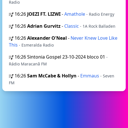
Radio
16:26
JOEZI FT. LIZWI
-
Amathole
- Radio Energy
16:26
Adrian Gurvitz
-
Classic
- 1A Rock Balladen
16:26
Alexander O'Neal
-
Never Knew Love Like
This
- Esmeralda Radio
16:26
Sintonia Gospel 23-10-2024 bloco 01
-
Rádio Maracanã FM
16:26
Sam McCabe & Hollyn
-
Emmaus
- Seven
FM