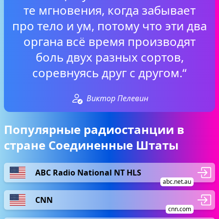
те мгновения, когда забывает
про тело и ум, потому что эти два
органа всё время производят
боль двух разных сортов,
соревнуясь друг с другом.“
Виктор Пелевин
Популярные радиостанции в
стране Соединенные Штаты
ABC Radio National NT HLS
abc.net.au
CNN
cnn.com