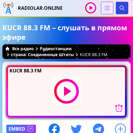
RADIOLAR.ONLINE
Иска
KUCR 88.3 FM – слушать в прямом
эфире
Все радио
Радиостанции
страна: Соединенные Штаты
KUCR 88.3 FM
KUCR 88.3 FM
EMBED