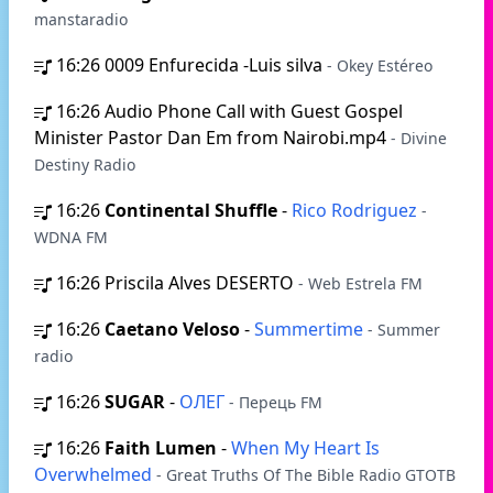
manstaradio
16:26
0009 Enfurecida -Luis silva
- Okey Estéreo
16:26
Audio Phone Call with Guest Gospel
Minister Pastor Dan Em from Nairobi.mp4
- Divine
Destiny Radio
16:26
Continental Shuffle
-
Rico Rodriguez
-
WDNA FM
16:26
Priscila Alves DESERTO
- Web Estrela FM
16:26
Caetano Veloso
-
Summertime
- Summer
radio
16:26
SUGAR
-
ОЛЕГ
- Перець FM
16:26
Faith Lumen
-
When My Heart Is
Overwhelmed
- Great Truths Of The Bible Radio GTOTB