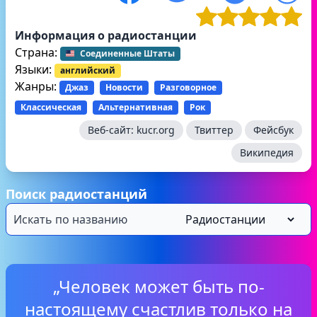
Информация о радиостанции
Страна:
Соединенные Штаты
Языки:
английский
Жанры:
Джаз
Новости
Разговорное
Классическая
Альтернативная
Рок
Веб-сайт:
kucr.org
Твиттер
Фейсбук
Википедия
Поиск радиостанций
„Человек может быть по-
настоящему счастлив только на