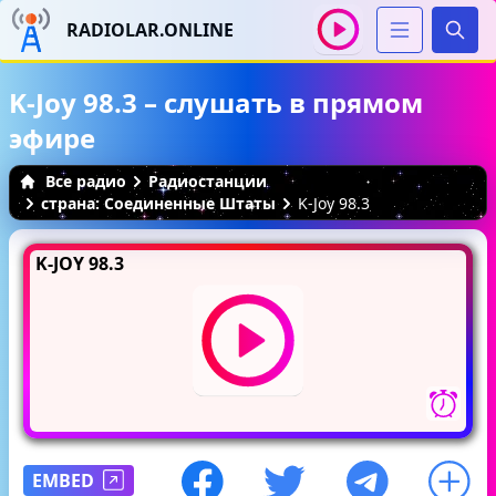
RADIOLAR.ONLINE
Иска
K-Joy 98.3 – слушать в прямом
эфире
Все радио
Радиостанции
страна: Соединенные Штаты
K-Joy 98.3
K-JOY 98.3
EMBED