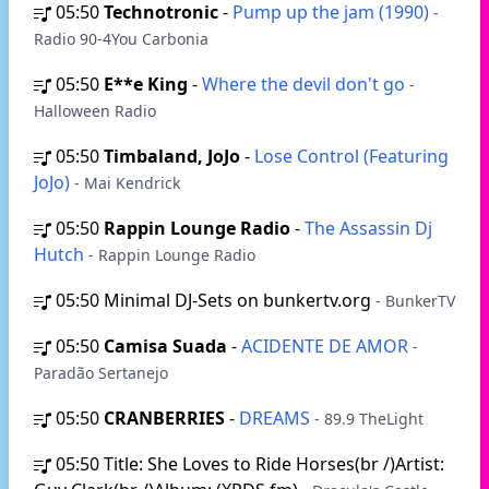
05:50
Technotronic
-
Pump up the jam (1990)
-
Radio 90-4You Carbonia
05:50
E**e King
-
Where the devil don't go
-
Halloween Radio
05:50
Timbaland, JoJo
-
Lose Control (Featuring
JoJo)
- Mai Kendrick
05:50
Rappin Lounge Radio
-
The Assassin Dj
Hutch
- Rappin Lounge Radio
05:50
Minimal DJ-Sets on bunkertv.org
- BunkerTV
05:50
Camisa Suada
-
ACIDENTE DE AMOR
-
Paradão Sertanejo
05:50
CRANBERRIES
-
DREAMS
- 89.9 TheLight
05:50
Title: She Loves to Ride Horses(br /)Artist: