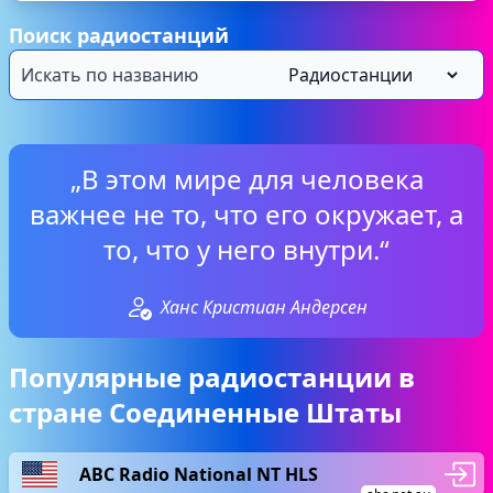
Поиск радиостанций
„В этом мире для человека
важнее не то, что его окружает, а
то, что у него внутри.“
Ханс Кристиан Андерсен
Популярные радиостанции в
стране Соединенные Штаты
ABC Radio National NT HLS