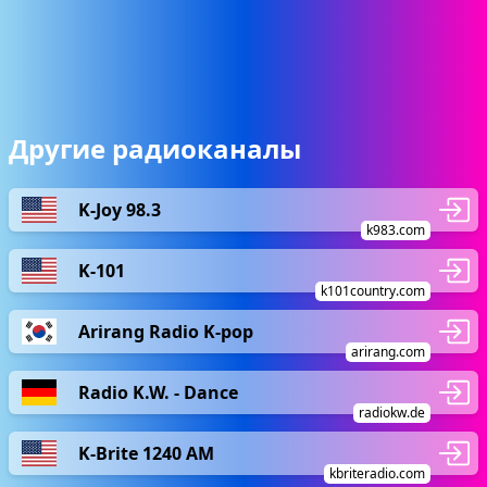
Другие радиоканалы
K-Joy 98.3
k983.com
K-101
k101country.com
Arirang Radio K-pop
arirang.com
Radio K.W. - Dance
radiokw.de
K-Brite 1240 AM
kbriteradio.com