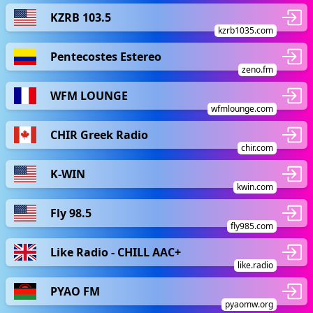
KZRB 103.5
kzrb1035.com
Pentecostes Estereo
zeno.fm
WFM LOUNGE
wfmlounge.com
CHIR Greek Radio
chir.com
K-WIN
kwin.com
Fly 98.5
fly985.com
Like Radio - CHILL AAC+
like.radio
PYAO FM
pyaomw.org