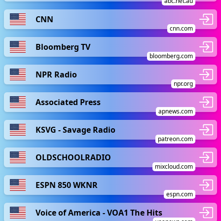
abc.net.au
CNN
cnn.com
Bloomberg TV
bloomberg.com
NPR Radio
npr.org
Associated Press
apnews.com
KSVG - Savage Radio
patreon.com
OLDSCHOOLRADIO
mixcloud.com
ESPN 850 WKNR
espn.com
Voice of America - VOA1 The Hits