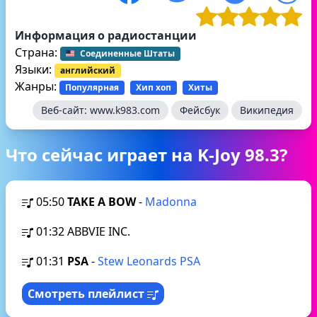
Информация о радиостанции
Страна:
Соединенные Штаты
Языки:
английский
Жанры:
Популярная
Хип хоп
Хиты
Веб-сайт:
www.k983.com
Фейсбук
Википедия
Что сейчас играет на K-Joy 98.3?
05:50
TAKE A BOW
-
Madonna
01:32
ABBVIE INC.
01:31
PSA
-
Stew Leonards PSA
Смотреть плейлист