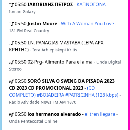
05:50
ΙΑΚΩΒΙΔΗΣ ΠΕΤΡΟΣ
-
ΚΑΠΝΟΓΟΝΑ
-
Ionian Galaxy
05:50
Justin Moore
-
With A Woman You Love
-
181.FM Real Country
05:50
I.N. PANAGIAS MASTABA ( IEPA APX.
KPHTHC)
- Iera Arhiepiskopi Kritis
05:50
02-Prg- Alimento Para el alma
- Onda Digital
Stereo
05:50
SORÓ SILVA O SWING DA PISADA 2023
CD 2023 CD PROMOCIONAL 2023
-
(CD
COMPLETO) #BOIADEIRA #PATRICINHA (128 kbps)
-
Rádio Atividade News FM AM 1870
05:50
los hermanos alvarado
-
el tren llegara
-
Onda Pentecostal Online