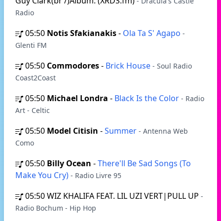
Guy Clark(br /)Album: (XRDS.fm)
- Dracula's Castle
Radio
05:50
Notis Sfakianakis
-
Ola Ta S' Agapo
-
Glenti FM
05:50
Commodores
-
Brick House
- Soul Radio
Coast2Coast
05:50
Michael Londra
-
Black Is the Color
- Radio
Art - Celtic
05:50
Model Citisin
-
Summer
- Antenna Web
Como
05:50
Billy Ocean
-
There'll Be Sad Songs (To
Make You Cry)
- Radio Livre 95
05:50
WIZ KHALIFA FEAT. LIL UZI VERT|PULL UP
-
Radio Bochum - Hip Hop