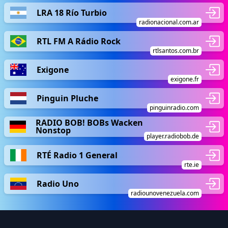
LRA 18 Río Turbio
radionacional.com.ar
RTL FM A Rádio Rock
rtlsantos.com.br
Exigone
exigone.fr
Pinguin Pluche
pinguinradio.com
RADIO BOB! BOBs Wacken
Nonstop
player.radiobob.de
RTÉ Radio 1 General
rte.ie
Radio Uno
radiounovenezuela.com