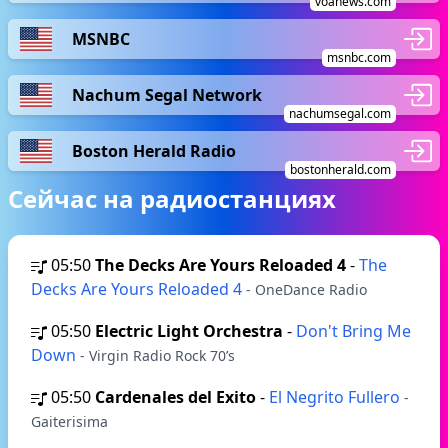
voanews.com
MSNBC
msnbc.com
Nachum Segal Network
nachumsegal.com
Boston Herald Radio
bostonherald.com
Сейчас на радиостанциях
05:50
The Decks Are Yours Reloaded 4
-
The
Decks Are Yours Reloaded 4
- OneDance Radio
05:50
Electric Light Orchestra
-
Don't Bring Me
Down
- Virgin Radio Rock 70’s
05:50
Cardenales del Exito
-
El Negrito Fullero
-
Gaiterisima