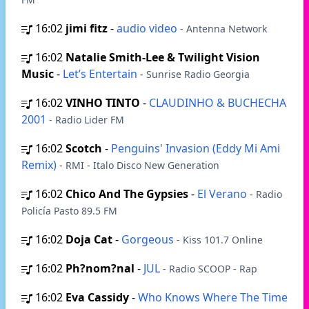
16:02
jimi fitz
-
audio video
- Antenna Network
16:02
Natalie Smith-Lee & Twilight Vision
Music
-
Let’s Entertain
- Sunrise Radio Georgia
16:02
VINHO TINTO
-
CLAUDINHO & BUCHECHA
2001
- Radio Lider FM
16:02
Scotch
-
Penguins' Invasion (Eddy Mi Ami
Remix)
- RMI - Italo Disco New Generation
16:02
Chico And The Gypsies
-
El Verano
- Radio
Policía Pasto 89.5 FM
16:02
Doja Cat
-
Gorgeous
- Kiss 101.7 Online
16:02
Ph?nom?nal
-
JUL
- Radio SCOOP - Rap
16:02
Eva Cassidy
-
Who Knows Where The Time