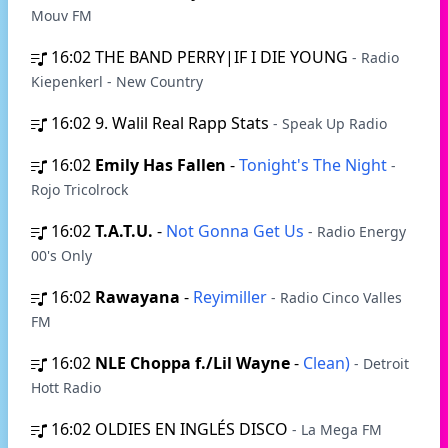
Mouv FM
16:02
THE BAND PERRY|IF I DIE YOUNG
- Radio
Kiepenkerl - New Country
16:02
9. Walil Real Rapp Stats
- Speak Up Radio
16:02
Emily Has Fallen
-
Tonight's The Night
-
Rojo Tricolrock
16:02
T.A.T.U.
-
Not Gonna Get Us
- Radio Energy
00's Only
16:02
Rawayana
-
Reyimiller
- Radio Cinco Valles
FM
16:02
NLE Choppa f./Lil Wayne
-
Clean)
- Detroit
Hott Radio
16:02
OLDIES EN INGLÉS DISCO
- La Mega FM