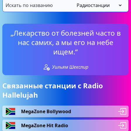
„Лекарство от болезней часто в
нас самих, а мы его на небе
ищем.“
Уильям Шекспир
Связанные станции с Radio
Hallelujah
MegaZone Bollywood
MegaZone Hit Radio