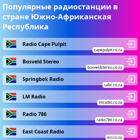
Популярные радиостанции в
стране Южно-Африканская
Республика
Radio Cape Pulpit
capepulpit.co.za
Bosveld Stereo
bosveldstereo.co.za
Springbok Radio
sabc.co.za
LM Radio
lmradio.co.za
Radio 786
radio786.co.za
East Coast Radio
ecr.co.za