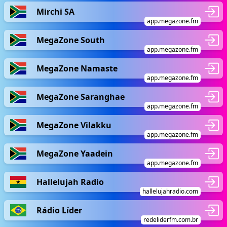
Mirchi SA
app.megazone.fm
MegaZone South
app.megazone.fm
MegaZone Namaste
app.megazone.fm
MegaZone Saranghae
app.megazone.fm
MegaZone Vilakku
app.megazone.fm
MegaZone Yaadein
app.megazone.fm
Hallelujah Radio
hallelujahradio.com
Rádio Líder
redeliderfm.com.br