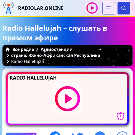
RADIOLAR.ONLINE
Иска
Radio Hallelujah – слушать в
прямом эфире
Все радио
Радиостанции
страна: Южно-Африканская Республика
Radio Hallelujah
RADIO HALLELUJAH