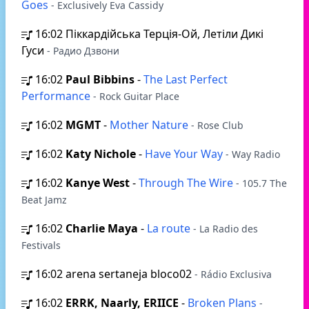
Goes
- Exclusively Eva Cassidy
16:02
Пiккардiйська Терцiя-Ой, Летіли Дикі
Гуси
- Радио Дзвони
16:02
Paul Bibbins
-
The Last Perfect
Performance
- Rock Guitar Place
16:02
MGMT
-
Mother Nature
- Rose Club
16:02
Katy Nichole
-
Have Your Way
- Way Radio
16:02
Kanye West
-
Through The Wire
- 105.7 The
Beat Jamz
16:02
Charlie Maya
-
La route
- La Radio des
Festivals
16:02
arena sertaneja bloco02
- Rádio Exclusiva
16:02
ERRK, Naarly, ERIICE
-
Broken Plans
-