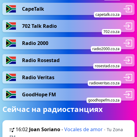
CapeTalk
capetalk.co.za
702 Talk Radio
702.co.za
Radio 2000
radio2000.co.za
Radio Rosestad
rosestad.co.za
Radio Veritas
radioveritas.co.za
GoodHope FM
goodhopefm.co.za
Сейчас на радиостанциях
16:02
Joan Soriano
-
Vocales de amor
- Tu Zona
FM