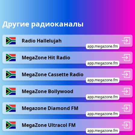
Другие радиоканалы
Radio Hallelujah
app.megazone.fm
MegaZone Hit Radio
app.megazone.fm
MegaZone Cassette Radio
app.megazone.fm
MegaZone Bollywood
app.megazone.fm
Megazone Diamond FM
app.megazone.fm
MegaZone Ultracol FM
app.megazone.fm