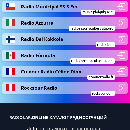
Radio Municipal 93.3 Fm
municipioiquique.cl
Radio Azzurra
radioazzurra.altervista.org
Radio Dei Kokkola
radiodei.fi
Radio Fórmula
radioformulaculiacan.com
Crooner Radio Céline Dion
croonerradio.fr
Rocksour Radio
rocksour.com
RADIOLAR.ONLINE КАТАЛОГ РАДИОСТАНЦИЙ
Добро пожаловать в наш каталог