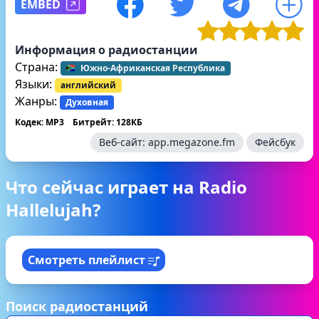
EMBED
Информация о радиостанции
Страна:
Южно-Африканская Республика
Языки:
английский
Жанры:
Духовная
Кодек: MP3
Битрейт: 128КБ
Веб-сайт:
app.megazone.fm
Фейсбук
Что сейчас играет на Radio
Hallelujah?
Смотреть плейлист
Поиск радиостанций