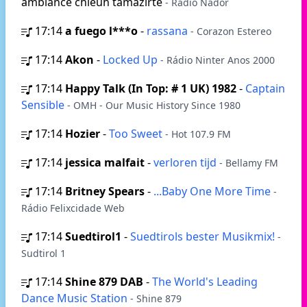
ambiance chleuh tamazirte
- Radio Nador
17:14
a fuego l***o
-
rassana
- Corazon Estereo
17:14
Akon
-
Locked Up
- Rádio Ninter Anos 2000
17:14
Happy Talk (In Top: # 1 UK) 1982
-
Captain
Sensible
- OMH - Our Music History Since 1980
17:14
Hozier
-
Too Sweet
- Hot 107.9 FM
17:14
jessica malfait
-
verloren tijd
- Bellamy FM
17:14
Britney Spears
-
...Baby One More Time
-
Rádio Felixcidade Web
17:14
Suedtirol1
-
Suedtirols bester Musikmix!
-
Sudtirol 1
17:14
Shine 879 DAB
-
The World's Leading
Dance Music Station
- Shine 879