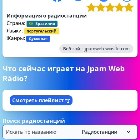
Информация о радиостанции
Страна:
Бразилия
Языки:
португальский
Жанры:
Духовная
Веб-сайт:
jpamweb.wixsite.com
Что сейчас играет на Jpam Web
Rádio?
Смотреть плейлист
Поиск радиостанций