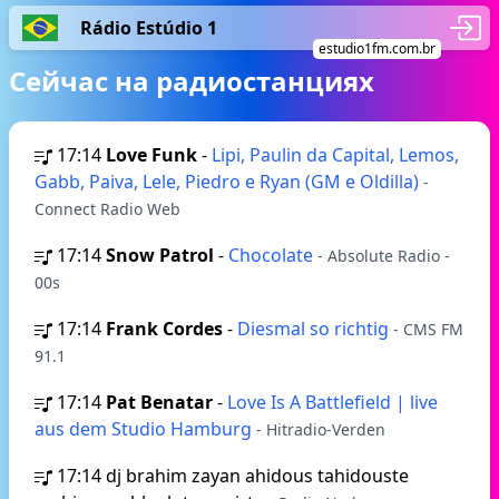
Rádio Estúdio 1
estudio1fm.com.br
Сейчас на радиостанциях
17:14
Love Funk
-
Lipi, Paulin da Capital, Lemos,
Gabb, Paiva, Lele, Piedro e Ryan (GM e Oldilla)
-
Connect Radio Web
17:14
Snow Patrol
-
Chocolate
- Absolute Radio -
00s
17:14
Frank Cordes
-
Diesmal so richtig
- CMS FM
91.1
17:14
Pat Benatar
-
Love Is A Battlefield | live
aus dem Studio Hamburg
- Hitradio-Verden
17:14
dj brahim zayan ahidous tahidouste