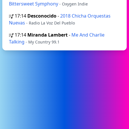
Bittersweet Symphony
- Oxygen Indie
17:14
Desconocido
-
2018 Chicha Orquestas
Nuevas
- Radio La Voz Del Pueblo
17:14
Miranda Lambert
-
Me And Charlie
Talking
- My Country 99.1