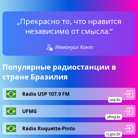
„Прекрасно то, что нравится
независимо от смысла.“
Иммануил Кант
Популярные радиостанции в
стране Бразилия
Rádio USP 107.9 FM
usp.br
UFMG
ufmg.br
Rádio Roquette-Pinto
rj.gov.br