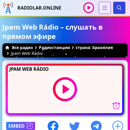
RADIOLAR.ONLINE
Иска
Jpam Web Rádio – слушать в
прямом эфире
Все радио
Радиостанции
страна: Бразилия
Jpam Web Rádio
JPAM WEB RÁDIO
EMBED