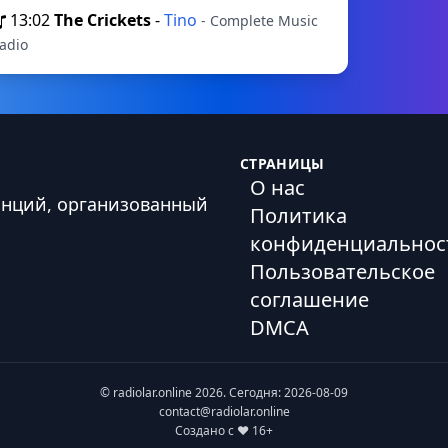
13:02
The Crickets
-
Tino
- Complete Music
adio
СТРАНИЦЫ
О нас
анций, организованный
Политика
конфиденциальнос
Пользовательское
соглашение
DMCA
© radiolar.online 2026. Сегодня: 2026-08-09
contact@radiolar.online
Создано с ❤️ 16+