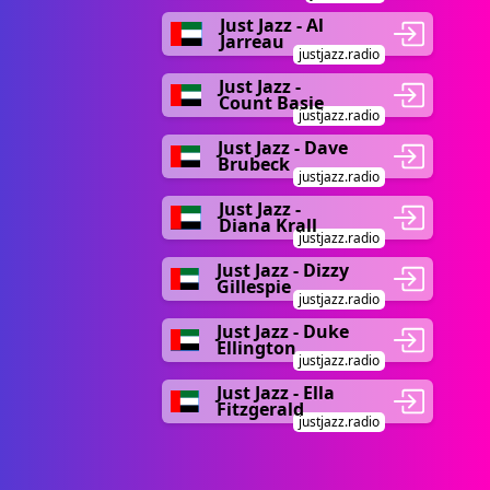
Just Jazz - Al
Jarreau
justjazz.radio
Just Jazz -
Count Basie
justjazz.radio
Just Jazz - Dave
Brubeck
justjazz.radio
Just Jazz -
Diana Krall
justjazz.radio
Just Jazz - Dizzy
Gillespie
justjazz.radio
Just Jazz - Duke
Ellington
justjazz.radio
Just Jazz - Ella
Fitzgerald
justjazz.radio