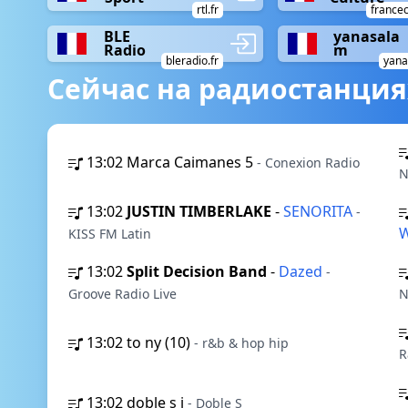
rtl.fr
francec
BLE
yanasala
Radio
m
bleradio.fr
yana
Сейчас на радиостанция
13:02
Marca Caimanes 5
- Conexion Radio
N
13:02
JUSTIN TIMBERLAKE
-
SENORITA
-
W
KISS FM Latin
13:02
Split Decision Band
-
Dazed
-
Groove Radio Live
N
13:02
to ny (10)
- r&b & hop hip
R
13:02
doble s i
- Doble S