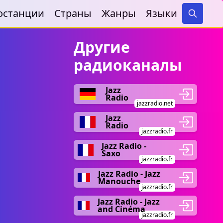
останции
Страны
Жанры
Языки
Search
Другие
радиоканалы
Jazz
Radio
jazzradio.net
Jazz
Radio
jazzradio.fr
Jazz Radio -
Saxo
jazzradio.fr
Jazz Radio - Jazz
Manouche
jazzradio.fr
Jazz Radio - Jazz
and Cinéma
jazzradio.fr