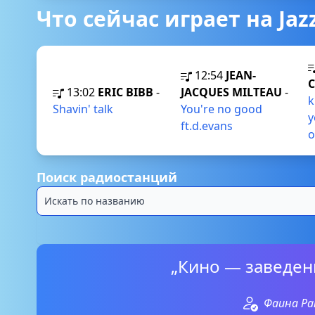
Что сейчас играет на Jazz
12:54
JEAN-
13:02
ERIC BIBB
-
JACQUES MILTEAU
-
k
Shavin' talk
You're no good
y
ft.d.evans
o
Поиск радиостанций
„Кино — заведен
Фаина Ра