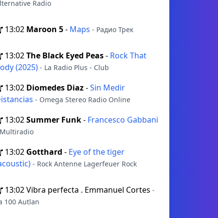
lternative Radio
13:02
Maroon 5
-
Maps
- Радио Трек
13:02
The Black Eyed Peas
-
Rock That
ody (2025)
- La Radio Plus - Club
13:02
Diomedes Diaz
-
Sin Medir
istancias
- Omega Stereo Radio Online
13:02
Summer Funk
-
Francesco Gabbani
 Multiradio
13:02
Gotthard
-
Eye of the tiger
acoustic)
- Rock Antenne Lagerfeuer Rock
13:02
Vibra perfecta . Emmanuel Cortes
-
a 100 Autlan