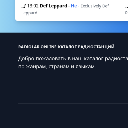
13:02
Def Leppard
-
He
- Exclusively Def
Leppard
R
RADIOLAR.ONLINE КАТАЛОГ РАДИОСТАНЦИЙ
Добро пожаловать в наш каталог радиост
по жанрам, странам и языкам.