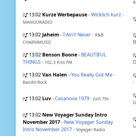
A
13:02
Kurze Werbepause
-
Wirklich kurz
-
MANGORADIO
13:02
Jaheim
-
I Ain't Never
- R&B
B
CHARMMUSIC
13:02
Benson Boone
-
BEAUTIFUL
THINGS
D
- 102.3 Kiss FM
13:02
Van Halen
-
You Really Got Me
-
Bandit Rock
-
13:02
Luv
-
Casanova 1979
- Just 70s
(
13:02
New Voyager Sunday Intro
November 2017
-
New Voyager Sunday
L
Intro November 2017
- Voyager Radio