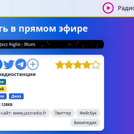
Ради
шать в прямом эфире
Jazz Radio - Blues
радиостанции
ия
ий
ок
Джаз
 128КБ
-сайт:
www.jazzradio.fr
Твиттер
Фейсбук
Википедия