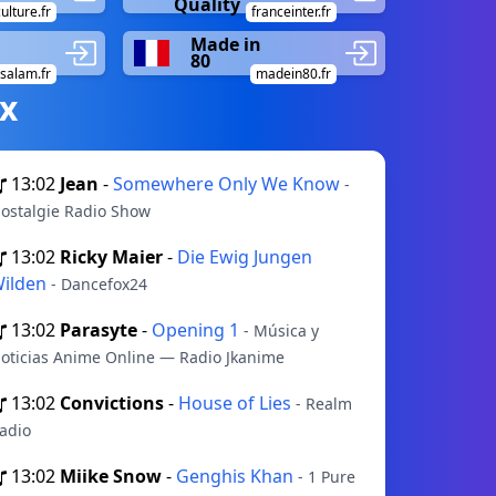
Quality
ulture.fr
franceinter.fr
Made in
80
salam.fr
madein80.fr
х
13:02
Jean
-
Somewhere Only We Know
-
ostalgie Radio Show
13:02
Ricky Maier
-
Die Ewig Jungen
ilden
- Dancefox24
13:02
Parasyte
-
Opening 1
- Música y
oticias Anime Online — Radio Jkanime
13:02
Convictions
-
House of Lies
- Realm
adio
13:02
Miike Snow
-
Genghis Khan
- 1 Pure