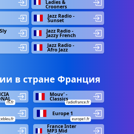
Ladies &
Crooners
Jazz Radio -
Sunset
Sly
Jazz Radio -
Jazzy French
Jazz Radio -
Afro Jazz
ии в стране Франция
NCIA
Mouv' -
ONAL
Classics
rfi.fr
radiofrance.fr
Europe 1
cebleu.fr
europe1.fr
France Inter
MP3 Mid