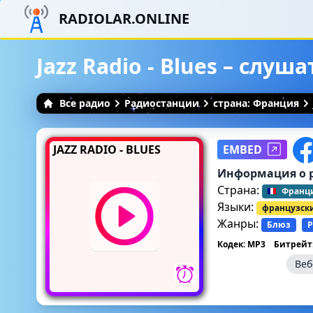
RADIOLAR.ONLINE
Jazz Radio - Blues – слу
Все радио
Радиостанции
страна: Франция
JAZZ RADIO - BLUES
EMBED
Информация о 
Страна:
Франц
Языки:
французск
Жанры:
Блюз
Р
Кодек: MP3
Битрейт:
Веб