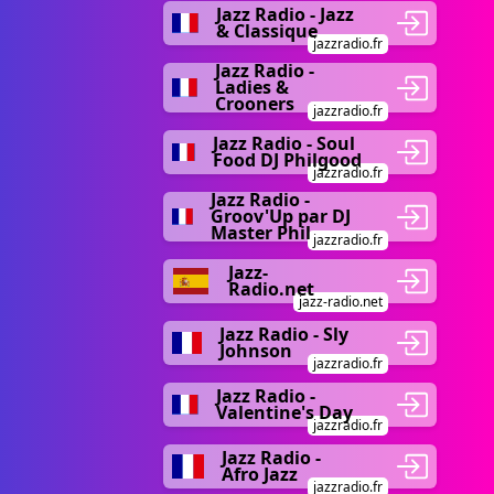
Jazz Radio - Jazz
& Classique
jazzradio.fr
Jazz Radio -
Ladies &
Crooners
jazzradio.fr
Jazz Radio - Soul
Food DJ Philgood
jazzradio.fr
Jazz Radio -
Groov'Up par DJ
Master Phil
jazzradio.fr
Jazz-
Radio.net
jazz-radio.net
Jazz Radio - Sly
Johnson
jazzradio.fr
Jazz Radio -
Valentine's Day
jazzradio.fr
Jazz Radio -
Afro Jazz
jazzradio.fr