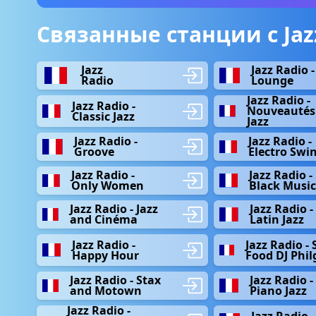
Связанные станции с Jazz
Jazz
Jazz Radio -
Radio
Lounge
Jazz Radio -
Jazz Radio -
Nouveautés
Classic Jazz
Jazz
Jazz Radio -
Jazz Radio -
Groove
Electro Swi
Jazz Radio -
Jazz Radio -
Only Women
Black Music
Jazz Radio - Jazz
Jazz Radio -
and Cinéma
Latin Jazz
Jazz Radio -
Jazz Radio - 
Happy Hour
Food DJ Phi
Jazz Radio - Stax
Jazz Radio -
and Motown
Piano Jazz
Jazz Radio -
Jazz Radio -