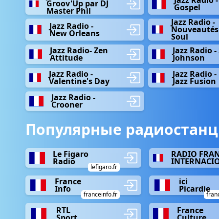
Groov'Up par DJ
Gospel
Master Phil
Jazz Radio -
Jazz Radio -
Nouveautés
New Orleans
Soul
Jazz Radio- Zen
Jazz Radio - 
Attitude
Johnson
Jazz Radio -
Jazz Radio -
Valentine's Day
Jazz Fusion
Jazz Radio -
Crooner
Популярные радиостанц
Le Figaro
RADIO FRA
Radio
INTERNACI
lefigaro.fr
France
ici
Info
Picardie
franceinfo.fr
fran
RTL
France
Sport
Culture