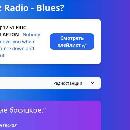
 Radio - Blues?
12:51
ERIC
CLAPTON
-
Nobody
Смотреть
nows you when
плейлист
ou're down and
ut
ие босяцкое.“
невская