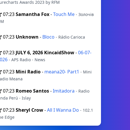
urecharts Awards 2023 by RFM
07:23
Samantha Fox
-
Touch Me
- Золочів
ФМ
07:23
Unknown
-
Bloco
- Rádio Carioca
07:23
JULY 6, 2026 KincaidShow
-
06-07-
026
- APS Radio - News
07:23
Mini Radio
-
meana20- Part1
- Mini
adio Meana
07:23
Romeo Santos
-
Imitadora
- Radio
nda Perú - Islay
07:23
Sheryl Crow
-
All I Wanna Do
- 102.1
he Edge