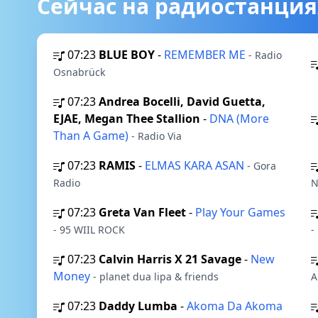
Сейчас на радиостанция
07:23
BLUE BOY
-
REMEMBER ME
- Radio
Osnabrück
07:23
Andrea Bocelli, David Guetta,
EJAE, Megan Thee Stallion
-
DNA (More
Than A Game)
- Radio Via
07:23
RAMIS
-
ELMAS KARA ASAN
- Gora
Radio
N
07:23
Greta Van Fleet
-
Play Your Games
- 95 WIIL ROCK
-
07:23
Calvin Harris X 21 Savage
-
New
Money
- planet dua lipa & friends
A
07:23
Daddy Lumba
-
Akoma Da Akoma