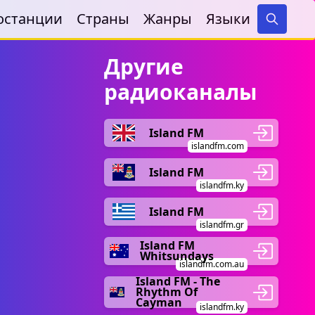
останции
Страны
Жанры
Языки
Search
Другие
радиоканалы
Island FM
islandfm.com
Island FM
islandfm.ky
Island FM
islandfm.gr
Island FM
Whitsundays
islandfm.com.au
Island FM - The
Rhythm Of
Cayman
islandfm.ky