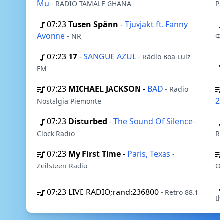
Mu
- RADIO TAMALE GHANA
P
07:23
Tusen Spänn
-
Tjuvjakt ft. Fanny
Avonne
- NRJ
07:23
17
-
SANGUE AZUL
- Rádio Boa Luiz
FM
07:23
MICHAEL JACKSON
-
BAD
- Radio
2
Nostalgia Piemonte
07:23
Disturbed
-
The Sound Of Silence
-
Clock Radio
R
07:23
My First Time
-
Paris, Texas
-
Zeilsteen Radio
O
07:23
LIVE RADIO;rand:236800
- Retro 88.1
t