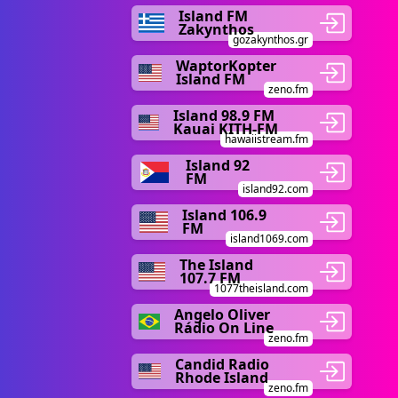
Island FM
Zakynthos
gozakynthos.gr
WaptorKopter
Island FM
zeno.fm
Island 98.9 FM
Kauai KITH-FM
hawaiistream.fm
Island 92
FM
island92.com
Island 106.9
FM
island1069.com
The Island
107.7 FM
1077theisland.com
Angelo Oliver
Rádio On Line
zeno.fm
Candid Radio
Rhode Island
zeno.fm