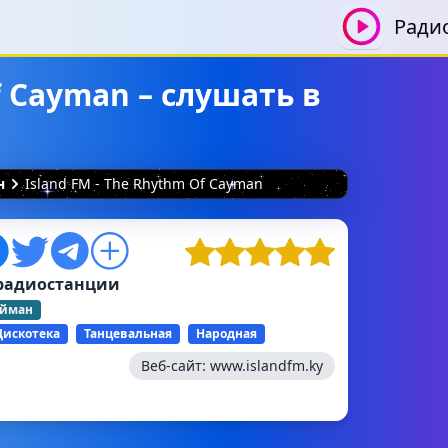
Ради
f Cayman – слушать в
н
Island FM - The Rhythm Of Cayman
радиостанции
айман
Дискотека
Танцевальная
Народная
Веб-сайт:
www.islandfm.ky