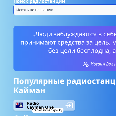
Поиск радиостанций
„Люди заблуждаются в себе
принимают средства за цель, 
без цели бесплодна, а
Иоганн Воль
Популярные радиостанци
Кайман
Radio
Cayman One
radiocayman.gov.ky