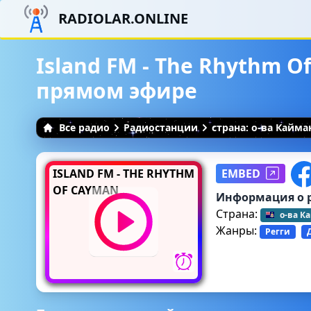
RADIOLAR.ONLINE
Island FM - The Rhythm O
прямом эфире
Все радио
Радиостанции
страна: о-ва Кайма
ISLAND FM - THE RHYTHM
EMBED
OF CAYMAN
Информация о 
Страна:
о-ва К
Жанры:
Регги