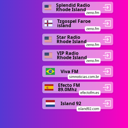
Splendid Radio
Rhode Island
zeno.fm
Tzgospel Faroe
island
zeno.fm
Star Radio
Rhode Island
zeno.fm
VIP Radio
Rhode Island
zeno.fm
Viva FM
simnoticias.com.br
Efecto FM
89.0Mhz
efectofm.es
Island 92
island92.com