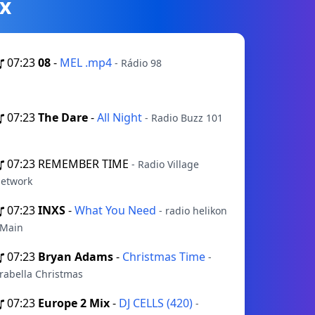
х
07:23
08
-
MEL .mp4
- Rádio 98
07:23
The Dare
-
All Night
- Radio Buzz 101
07:23
REMEMBER TIME
- Radio Village
etwork
07:23
INXS
-
What You Need
- radio helikon
 Main
07:23
Bryan Adams
-
Christmas Time
-
rabella Christmas
07:23
Europe 2 Mix
-
DJ CELLS (420)
-