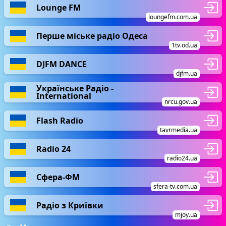
Lounge FM
loungefm.com.ua
Перше міське радіо Одеса
1tv.od.ua
DJFM DANCE
djfm.ua
Українське Радіо -
International
nrcu.gov.ua
Flash Radio
tavrmedia.ua
Radio 24
radio24.ua
Сфера-ФМ
sfera-tv.com.ua
Радіо з Криївки
mjoy.ua