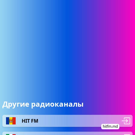
Другие радиоканалы
HIT FM
hitfm.md