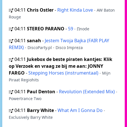
04:11
Chris Ostler
-
Right Kinda Love
- AW Baton
Rouge
04:11
STEREO PARANO
-
59
- ∏node
04:11
sanah
-
Jestem Twoja Bajka (FAIR PLAY
REMIX)
- DiscoParty.pl - Disco Impreza
04:11
Jukebox de beste piraten kantjes: Klik
op Verzoek en vraag ze bij me aan: JONNY
FARGO
-
Stepping Horses (instrumentaal)
- Mijn
Piraat Regiohits
04:11
Paul Denton
-
Revolution (Extended Mix)
-
Powertrance Two
04:11
Barry White
-
What Am I Gonna Do
-
Exclusively Barry White