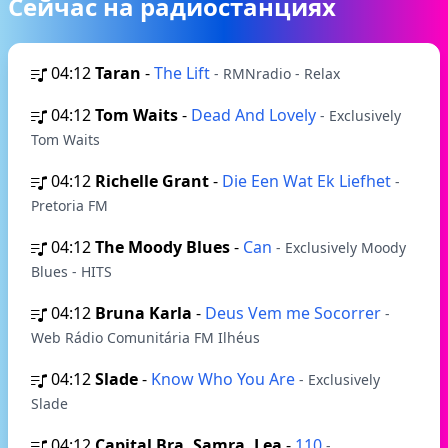
Сейчас на радиостанциях
04:12
Taran
-
The Lift
- RMNradio - Relax
04:12
Tom Waits
-
Dead And Lovely
- Exclusively
Tom Waits
04:12
Richelle Grant
-
Die Een Wat Ek Liefhet
-
Pretoria FM
04:12
The Moody Blues
-
Can
- Exclusively Moody
Blues - HITS
04:12
Bruna Karla
-
Deus Vem me Socorrer
-
Web Rádio Comunitária FM Ilhéus
04:12
Slade
-
Know Who You Are
- Exclusively
Slade
04:12
Capital Bra, Samra, Lea
-
110
-