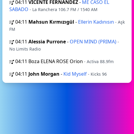
04:11
VICENTE FERNANDEZ
-
ME CASO EL
SABADO
- La Ranchera 106.7 FM / 1540 AM
04:11
Mahsun Kırmızıgül
-
Ellerin Kadınısın
- Aşk
FM
04:11
Alessia Purrone
-
OPEN MIND (PRIMA)
-
No Limits Radio
04:11
Boza ELENA ROSE Orion
- Activa 88.9fm
04:11
John Morgan
-
Kid Myself
- Kicks 96