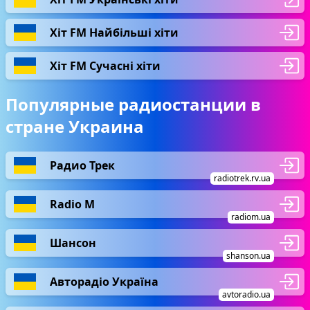
Хіт FM Найбільші хіти
Хіт FM Сучасні хіти
Популярные радиостанции в
стране Украина
Радио Трек
radiotrek.rv.ua
Radio М
radiom.ua
Шансон
shanson.ua
Авторадіо Україна
avtoradio.ua