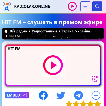
RADIOLAR.ONLINE
Иска
HIT FM – слушать в прямом эфире
Все радио
Радиостанции
страна: Украина
HIT FM
HIT FM
EMBED