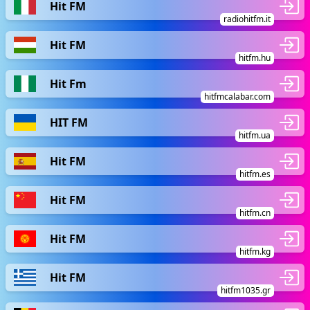
Hit FM
radiohitfm.it
Hit FM
hitfm.hu
Hit Fm
hitfmcalabar.com
HIT FM
hitfm.ua
Hit FM
hitfm.es
Hit FM
hitfm.cn
Hit FM
hitfm.kg
Hit FM
hitfm1035.gr