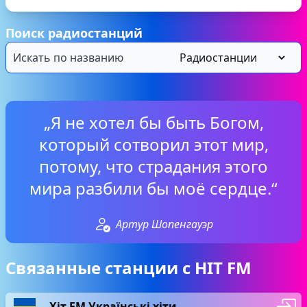
Поиск радиостанций
„Я не хотел бы быть Богом,
который сотворил этот мир,
потому, что страдания этого
мира разбили бы моё сердце.“
Артур Шопенгауэр
Связанные станции с HIT FM
Хіт FM Українські хіти