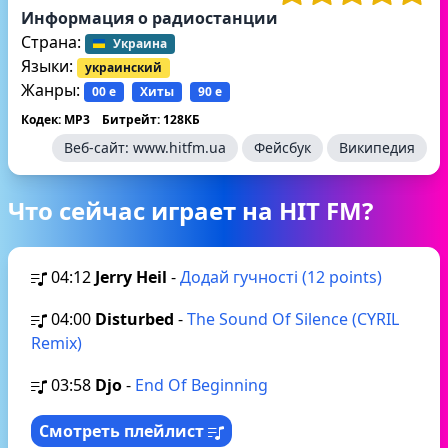
Информация о радиостанции
Страна:
Украина
Языки:
украинский
Жанры:
00 е
Хиты
90 е
Кодек: MP3
Битрейт: 128КБ
Веб-сайт:
www.hitfm.ua
Фейсбук
Википедия
Что сейчас играет на HIT FM?
04:12
Jerry Heil
-
Додай гучності (12 points)
04:00
Disturbed
-
The Sound Of Silence (CYRIL
Remix)
03:58
Djo
-
End Of Beginning
Смотреть плейлист