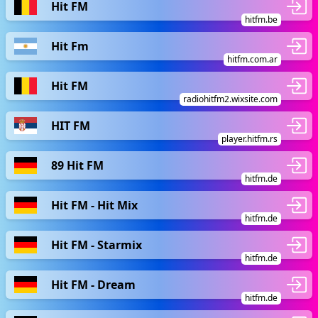
Hit FM
hitfm.be
Hit Fm
hitfm.com.ar
Hit FM
radiohitfm2.wixsite.com
HIT FM
player.hitfm.rs
89 Hit FM
hitfm.de
Hit FM - Hit Mix
hitfm.de
Hit FM - Starmix
hitfm.de
Hit FM - Dream
hitfm.de