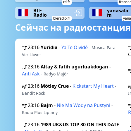
rtl.fr
francec
BLE
yanasala
Radio
m
bleradio.fr
yana
Сейчас на радиостанция
23:16
Yuridia
-
Ya Te Olvidé
- Musica Para
C
Ver Llover
23:16
Altay & fatih ugurluakdogan
-
Anti Ask
- Radyo Majör
23:16
Mötley Crue
-
Kickstart My Heart
-
Bandit Rock
I
23:16
Bajm
-
Nie Ma Wody na Pustyni
-
R
Radio Plus Lipiany
23:16
1989 UK&US TOP 30 ON THIS DATE