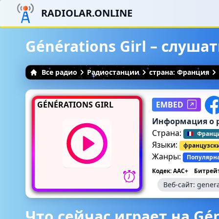
RADIOLAR.ONLINE
Générations Girl – слуш
Все радио
Радиостанции
страна: Франция
GÉNÉRATIONS GIRL
EMBED
Информация о 
Страна:
Франц
Языки:
французск
Жанры:
Популярн
Кодек: AAC+
Битрейт
Веб-сайт:
genera
Что сейчас играет на Gén