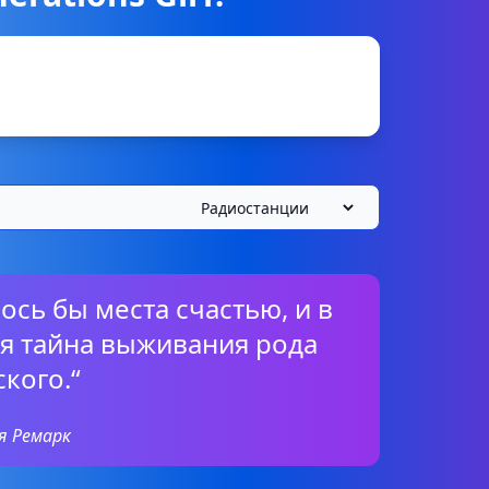
лось бы места счастью, и в
вся тайна выживания рода
кого.“
я Ремарк