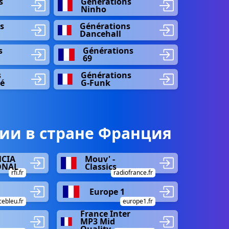
s
Générations
Ninho
s
Générations
Dancehall
s
Générations
69
s
Générations
sé
G-Funk
ии в стране Франция
NCIA
Mouv' -
ONAL
Classics
rfi.fr
radiofrance.fr
Europe 1
cebleu.fr
europe1.fr
France Inter
MP3 Mid