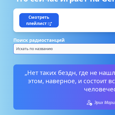
Смотреть
плейлист
Поиск радиостанций
„Нет таких бездн, где не наш
этом, наверное, и состоит 
человечес
Эрих Мари