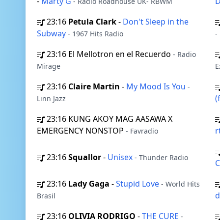
-
Marty G
D
- Radio Roadhouse UK- RBWM
23:16
Petula Clark
-
Don't Sleep in the
Subway
- 1967 Hits Radio
-
23:16
El Mellotron en el Recuerdo
- Radio
Mirage
E
23:16
Claire Martin
-
My Mood Is You
-
(
Linn Jazz
23:16
KUNG AKOY MAG AASAWA X
EMERGENCY NONSTOP
r
- Favradio
23:16
Squallor
-
Unisex
- Thunder Radio
C
23:16
Lady Gaga
-
Stupid Love
- World Hits
d
Brasil
23:16
OLIVIA RODRIGO
-
THE CURE
-