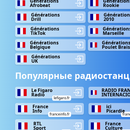
Générations
Génération
Afrobeat
Rookie
Générations
Génération
Drill
2010
Générations
Génération
TikTok
Marseille
Générations
Génération
Belgique
Poulet Brai
Générations
UK
Популярные радиостанц
Le Figaro
RADIO FRA
Radio
INTERNACI
lefigaro.fr
France
ici
Info
Picardie
franceinfo.fr
fran
RTL
France
Sport
Culture