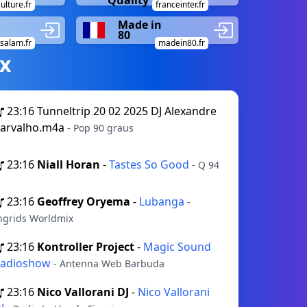
Quality
ulture.fr
franceinter.fr
Made in
80
salam.fr
madein80.fr
х
23:16
Tunneltrip 20 02 2025 DJ Alexandre
arvalho.m4a
- Pop 90 graus
23:16
Niall Horan
-
Tastes So Good
- Q 94
23:16
Geoffrey Oryema
-
Lubanga
-
ngrids Worldmix
23:16
Kontroller Project
-
Magic Sound
adioshow
- Antenna Web Barbuda
23:16
Nico Vallorani DJ
-
Nico Vallorani