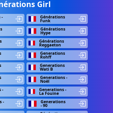
érations Girl
 -
Générations
Funk
s
Générations
Hype
s
Générations
Reggaeton
s
Generations
Rohff
s
Generations
Wati B
s
Generations -
Noël
 -
Generations -
La Fouine
 -
Generations
- 90