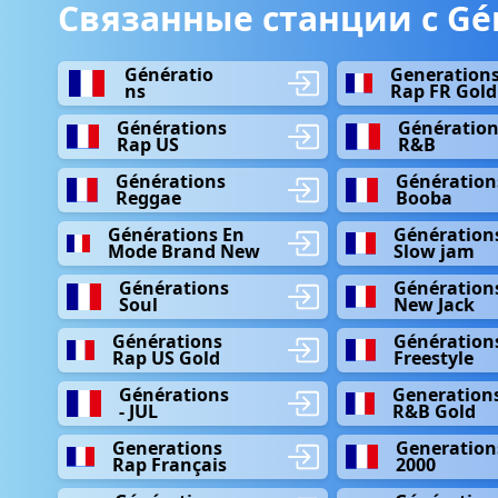
Связанные станции с Gén
Génératio
Generations
ns
Rap FR Gold
Générations
Génération
Rap US
R&B
Générations
Génération
Reggae
Booba
Générations En
Génération
Mode Brand New
Slow jam
Générations
Génération
Soul
New Jack
Générations
Génération
Rap US Gold
Freestyle
Générations
Generations
- JUL
R&B Gold
Generations
Generations
Rap Français
2000