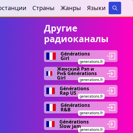
останции
Страны
Жанры
Языки
Search
Другие
радиоканалы
Générations
Girl
generations.fr
Женский Рэп и
РнБ Générations
Girl
generations.fr
Générations
Rap US
generations.fr
Générations
R&B
generations.fr
Générations
Slow jam
generations.fr