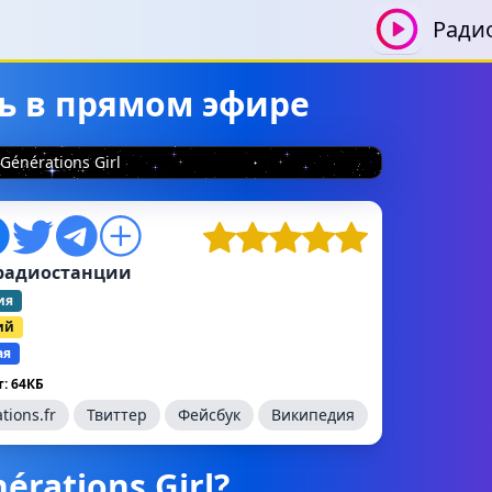
Ради
ать в прямом эфире
Générations Girl
радиостанции
ия
ий
ая
: 64КБ
tions.fr
Твиттер
Фейсбук
Википедия
érations Girl?