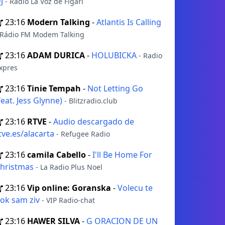
J
- Radio La Voz de Figari
23:16
Modern Talking
-
Atlantis Is Calling
 Rádio FM Modem Talking
23:16
ADAM DURICA
-
HOLUBICKA
- Radio
xpres
23:16
Tinie Tempah
-
Not Letting Go
feat. Jess Glynne)
- Blitzradio.club
23:16
RTVE
-
Audio descargado de
tve.es/alacarta
- Refugee Radio
23:16
camila Cabello
-
I'll Be Home For
hristmas
- La Radio Plus Noel
23:16
Vip online: Goranska
-
Volecu te
ok sam ziv
- VIP Radio-chat
23:16
HAWER SILVA
-
G ORACION DE UN