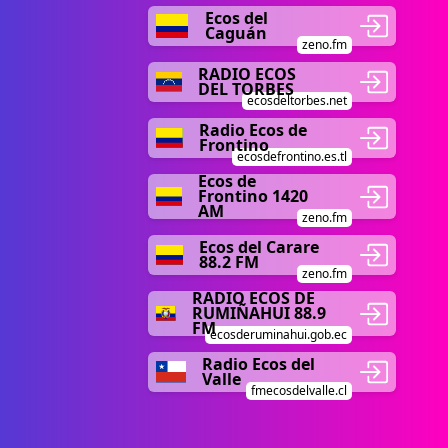
Ecos del
Caguán
zeno.fm
RADIO ECOS
DEL TORBES
ecosdeltorbes.net
Radio Ecos de
Frontino
ecosdefrontino.es.tl
Ecos de
Frontino 1420
AM
zeno.fm
Ecos del Carare
88.2 FM
zeno.fm
RADIO ECOS DE
RUMIÑAHUI 88.9
FM
ecosderuminahui.gob.ec
Radio Ecos del
Valle
fmecosdelvalle.cl