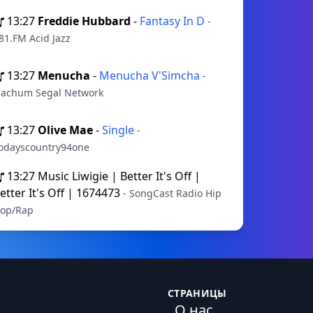
13:27
Freddie Hubbard
-
Fantasy In D
-
81.FM Acid Jazz
13:27
Menucha
-
Menucha V'Simcha
-
achum Segal Network
13:27
Olive Mae
-
Single
-
odayscountry94one
13:27
Music Liwigie | Better It's Off |
etter It's Off | 1674473
- SongCast Radio Hip
op/Rap
СТРАНИЦЫ
О нас