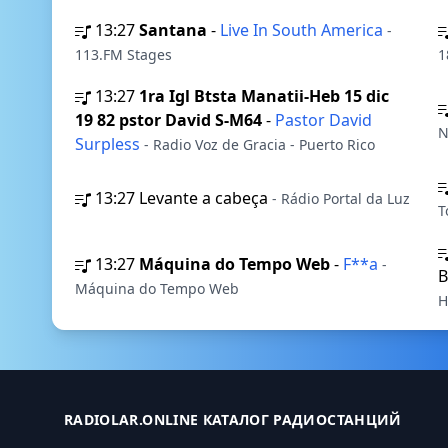
13:27
Santana
-
Live In South America
-
113.FM Stages
1
13:27
1ra Igl Btsta Manatii-Heb 15 dic
19 82 pstor David S-M64
-
Pastor David
N
Surpless
- Radio Voz de Gracia - Puerto Rico
13:27
Levante a cabeça
- Rádio Portal da Luz
T
13:27
Máquina do Tempo Web
-
F**a
-
B
Máquina do Tempo Web
H
RADIOLAR.ONLINE КАТАЛОГ РАДИОСТАНЦИЙ