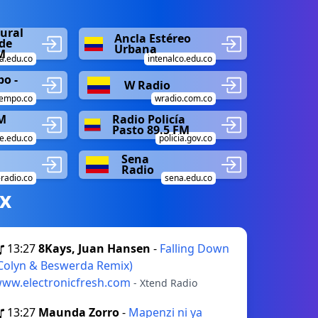
ural
Ancla Estéreo
de
Urbana
M
a.edu.co
intenalco.edu.co
o -
W Radio
iempo.co
wradio.com.co
M
Radio Policía
Pasto 89.5 FM
e.edu.co
policia.gov.co
Sena
Radio
-radio.co
sena.edu.co
х
13:27
8Kays, Juan Hansen
-
Falling Down
Colyn & Beswerda Remix)
ww.electronicfresh.com
- Xtend Radio
13:27
Maunda Zorro
-
Mapenzi ni ya