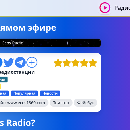
Ради
прямом эфире
Ecos Radio
радиостанции
бия
ная
Популярная
Новости
айт:
www.ecos1360.com
Твиттер
Фейсбук
s Radio?