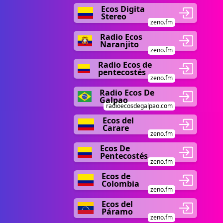
Ecos Digita
Stereo
zeno.fm
Radio Ecos
Naranjito
zeno.fm
Radio Ecos de
pentecostés
zeno.fm
Radio Ecos De
Galpao
radioecosdegalpao.com
Ecos del
Carare
zeno.fm
Ecos De
Pentecostés
zeno.fm
Ecos de
Colombia
zeno.fm
Ecos del
Páramo
zeno.fm