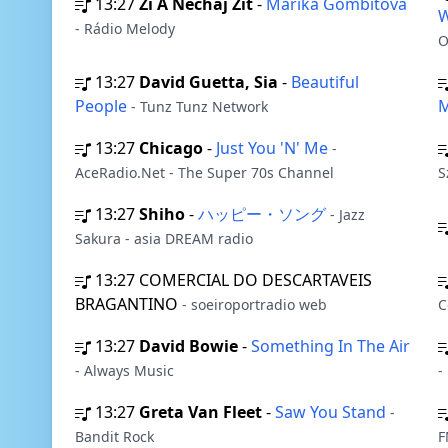
13:27
Zi A Nechaj Zit
-
Marika Gombitova
W
- Rádio Melody
O
13:27
David Guetta, Sia
-
Beautiful
People
- Tunz Tunz Network
13:27
Chicago
-
Just You 'N' Me
-
AceRadio.Net - The Super 70s Channel
S
13:27
Shiho
-
ハッピー・ソング
- Jazz
Sakura - asia DREAM radio
13:27
COMERCIAL DO DESCARTAVEIS
BRAGANTINO
- soeiroportradio web
C
13:27
David Bowie
-
Something In The Air
- Always Music
-
13:27
Greta Van Fleet
-
Saw You Stand
-
Bandit Rock
F