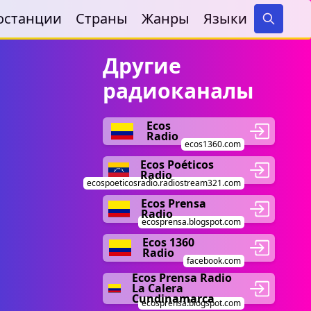
останции
Страны
Жанры
Языки
Search
Другие
радиоканалы
Ecos
Radio
ecos1360.com
Ecos Poéticos
Radio
ecospoeticosradio.radiostream321.com
Ecos Prensa
Radio
ecosprensa.blogspot.com
Ecos 1360
Radio
facebook.com
Ecos Prensa Radio
La Calera
Cundinamarca
ecosprensa.blogspot.com