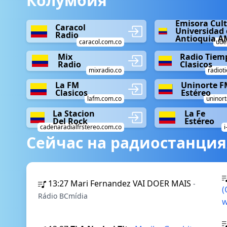
Колумбия
Emisora Cult
Caracol
Universidad 
Radio
Antioquia A
caracol.com.co
ude
Mix
Radio Tiemp
Radio
Clasicos
mixradio.co
radiot
La FM
Uninorte F
Clasicos
Estéreo
lafm.com.co
uninort
La Stacion
La Fe
Del Rock
Estéreo
cadenaradialfrstereo.com.co
i
Сейчас на радиостанция
13:27
Mari Fernandez VAI DOER MAIS
-
(
Rádio BCmídia
w