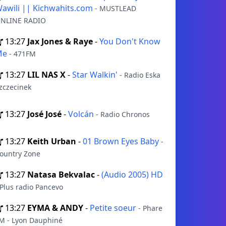
awili || Kichwahits.com
- MUSTLEAD
NLINE RADIO
13:27
Jax Jones & Raye
-
You Don't Know
Me
- 471FM
13:27
LIL NAS X
-
Star Walkin'
- Radio Eska
zczecinek
13:27
José José
-
Volcán
- Radio Chronos
13:27
Keith Urban
-
01 Brown Eyes Baby
-
ountry Zone
13:27
Natasa Bekvalac
-
(Audio 2005) HD
 Plus radio Pancevo
13:27
EYMA & ANDY
-
Petite soeur
- Phare
M - Lyon Dauphiné