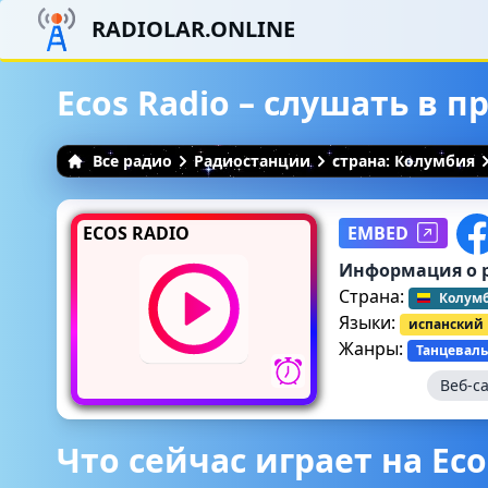
RADIOLAR.ONLINE
Ecos Radio – слушать в 
Все радио
Радиостанции
страна: Колумбия
ECOS RADIO
EMBED
Информация о 
Страна:
Колум
Языки:
испанский
Жанры:
Танцеваль
Веб-с
Что сейчас играет на Eco