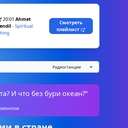
20:01
Ahmet
Смотреть
endil
-
Spiritual
плейлист
hing
та? И что без бури океан?“
ермонтов
ии в стране