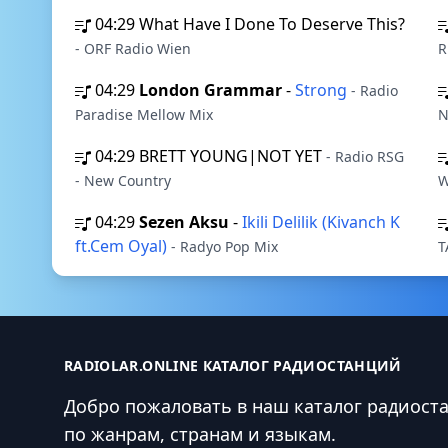
04:29
What Have I Done To Deserve This?
- ORF Radio Wien
R
04:29
London Grammar
-
Strong
- Radio
Paradise Mellow Mix
N
04:29
BRETT YOUNG|NOT YET
- Radio RSG
- New Country
W
04:29
Sezen Aksu
-
Ikili Delilik (Kivanch K
ft.Cem Oyal)
- Radyo Pop Mix
T
RADIOLAR.ONLINE КАТАЛОГ РАДИОСТАНЦИЙ
Добро пожаловать в наш каталог радиост
по жанрам, странам и языкам.