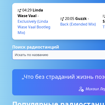
04:29
Linda
Wase Vaal
-
20:05
Guzzk
-
Exclusively (Linda
S
Back (Extended Mix)
Wase Vaal Bootleg
T
Mix)
Поиск радиостанций
„Что без страданий жизнь поэ
Михаил Л
Популярные радиостанц