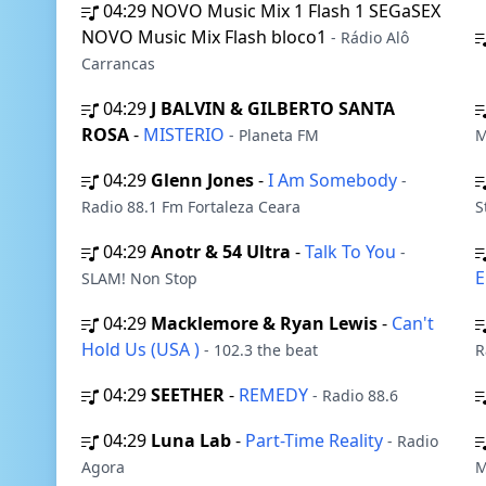
04:29
NOVO Music Mix 1 Flash 1 SEGaSEX
NOVO Music Mix Flash bloco1
- Rádio Alô
Carrancas
04:29
J BALVIN & GILBERTO SANTA
ROSA
-
MISTERIO
- Planeta FM
M
04:29
Glenn Jones
-
I Am Somebody
-
Radio 88.1 Fm Fortaleza Ceara
S
04:29
Anotr & 54 Ultra
-
Talk To You
-
E
SLAM! Non Stop
04:29
Macklemore & Ryan Lewis
-
Can't
Hold Us (USA )
- 102.3 the beat
R
04:29
SEETHER
-
REMEDY
- Radio 88.6
04:29
Luna Lab
-
Part-Time Reality
- Radio
Agora
M