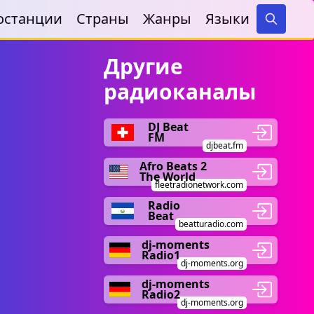
останции
Страны
Жанры
Языки
Search
Другие
радиоканалы
DJ Beat
FM
djbeat.fm
Afro Beats 2
The World
fleetradionetwork.com
Radio
Beat
beatturadio.com
dj-moments
Radio1
dj-moments.org
dj-moments
Radio2
dj-moments.org