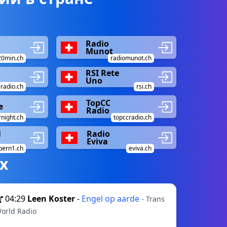
Radio
Munot
20min.ch
radiomunot.ch
RSI Rete
Uno
radio.ch
rsi.ch
TopCC
e
Radio
night.ch
topccradio.ch
1
Radio
Eviva
bern1.ch
eviva.ch
х
04:29
Leen Koster
-
Engel op aarde
- Trans
orld Radio