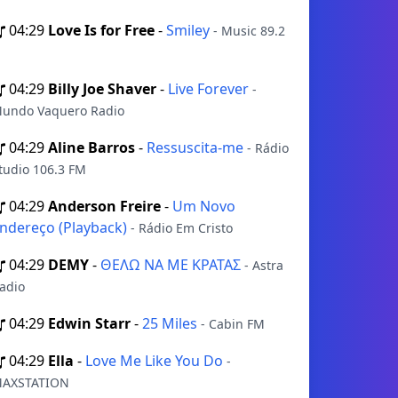
04:29
Love Is for Free
-
Smiley
- Music 89.2
04:29
Billy Joe Shaver
-
Live Forever
-
undo Vaquero Radio
04:29
Aline Barros
-
Ressuscita-me
- Rádio
tudio 106.3 FM
04:29
Anderson Freire
-
Um Novo
ndereço (Playback)
- Rádio Em Cristo
04:29
DEMY
-
ΘΕΛΩ ΝΑ ΜΕ ΚΡΑΤΑΣ
- Astra
adio
04:29
Edwin Starr
-
25 Miles
- Cabin FM
04:29
Ella
-
Love Me Like You Do
-
AXSTATION