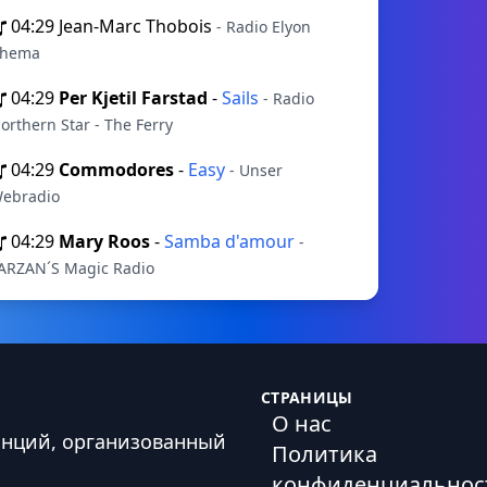
04:29
Jean-Marc Thobois
- Radio Elyon
hema
04:29
Per Kjetil Farstad
-
Sails
- Radio
orthern Star - The Ferry
04:29
Commodores
-
Easy
- Unser
ebradio
04:29
Mary Roos
-
Samba d'amour
-
ARZAN´S Magic Radio
СТРАНИЦЫ
О нас
анций, организованный
Политика
конфиденциальнос