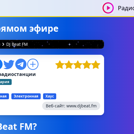
Ради
прямом эфире
я
DJ Beat FM
радиостанции
ария
ная
Электронная
Хаус
Веб-сайт:
www.djbeat.fm
Beat FM?