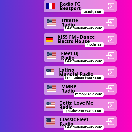
Radio FG
Beatport
radiofg.com
Tribute
Radio
fleetradionetwork.com
KISS FM - Dance
Electro House
kissfm.de
Fleet DJ
Radio
fleetradionetwork.com
Latino
Mundial Radio
fleetradionetwork.com
MMBP
Radio
mmbpradio.com
Gotta Love Me
Radio
gottalovemeworld.com
Classic Fleet
Radio
fleetradionetwork.com