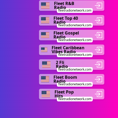
Fleet R&B
Radio
fleetradionetwork.com
Fleet Top 40
Radio
fleetradionetwork.com
Fleet Gospel
Radio
fleetradionetwork.com
Fleet Caribbean
Vibes Radio
fleetradionetwork.com
2 Fli
Radio
fleetradionetwork.com
Fleet Boom
Radio
fleetradionetwork.com
Fleet Pop
Hits
fleetradionetwork.com