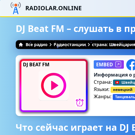
RADIOLAR.ONLINE
DJ Beat FM – слушать в 
Все радио
Радиостанции
страна: Швейцари
DJ BEAT FM
EMBED
Информация о 
Страна:
Швейц
Языки:
немецкий
Жанры:
Танцеваль
Что сейчас играет на DJ 