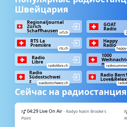
Швейцария
Regionaljournal
GOAT
Zürich
Radio
Schaffhausen
srf.ch
RTS La
Happy
Première
Radio
rts.ch
happy-
1000
Radio
Weihnacht
Libre
n
radiolibre.ch
radiosummer
Radio
Radio Bern
Südostschwei
Love&Relax
z
suedostschweiz.ch
radio
Сейчас на радиостанция
04:29
Live On Air
- Radyo Natin Brooke's
Point
W