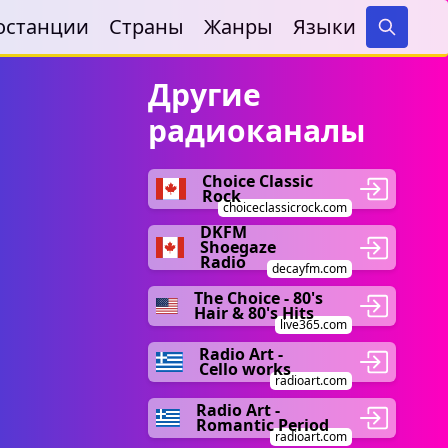
останции
Страны
Жанры
Языки
Search
Другие
радиоканалы
Choice Classic
Rock
choiceclassicrock.com
DKFM
Shoegaze
Radio
decayfm.com
The Choice - 80's
Hair & 80's Hits
live365.com
Radio Art -
Cello works
radioart.com
Radio Art -
Romantic Period
radioart.com