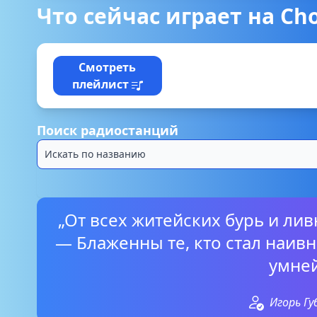
Что сейчас играет на Choi
Смотреть
плейлист
Поиск радиостанций
„От всех житейских бурь и ли
— Блаженны те, кто стал наивн
умней
Игорь Г