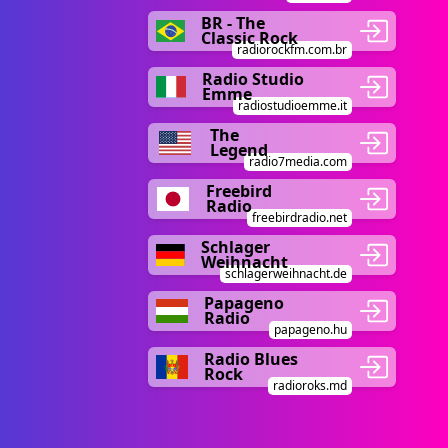
BR - The
Classic Rock
radiorockfm.com.br
Radio Studio
Emme
radiostudioemme.it
The
Legend
radio7media.com
Freebird
Radio
freebirdradio.net
Schlager
Weihnacht
schlagerweihnacht.de
Papageno
Radio
papageno.hu
Radio Blues
Rock
radioroks.md