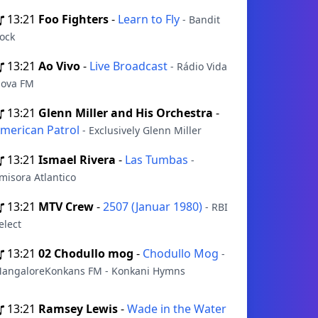
13:21
Foo Fighters
-
Learn to Fly
- Bandit
ock
13:21
Ao Vivo
-
Live Broadcast
- Rádio Vida
ova FM
13:21
Glenn Miller and His Orchestra
-
merican Patrol
- Exclusively Glenn Miller
13:21
Ismael Rivera
-
Las Tumbas
-
misora Atlantico
13:21
MTV Crew
-
2507 (Januar 1980)
- RBI
elect
13:21
02 Chodullo mog
-
Chodullo Mog
-
angaloreKonkans FM - Konkani Hymns
13:21
Ramsey Lewis
-
Wade in the Water