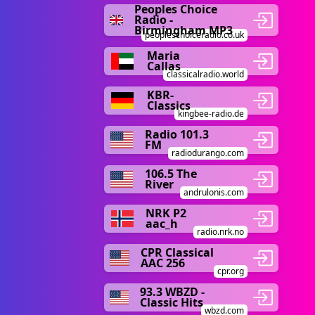
Peoples Choice
Radio -
Birmingham MP3
peopleschoiceradio.co.uk
Maria
Callas
classicalradio.world
KBR-
Classics
kingbee-radio.de
Radio 101.3
FM
radiodurango.com
106.5 The
River
andrulonis.com
NRK P2
aac_h
radio.nrk.no
CPR Classical
AAC 256
cpr.org
93.3 WBZD -
Classic Hits
wbzd.com