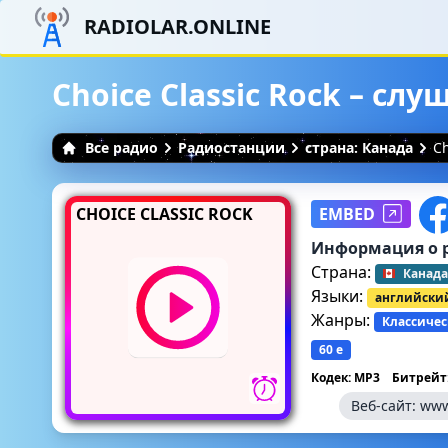
RADIOLAR.ONLINE
Choice Classic Rock – сл
Все радио
Радиостанции
страна: Канада
Ch
CHOICE CLASSIC ROCK
EMBED
Информация о 
Страна:
Канада
Языки:
английски
Жанры:
Классичес
60 е
Кодек: MP3
Битрейт:
Веб-сайт:
www