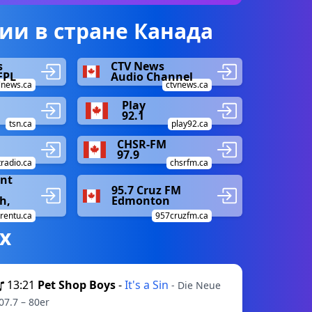
и в стране Канада
s
CTV News
FPL
Audio Channel
lnews.ca
ctvnews.ca
Play
92.1
tsn.ca
play92.ca
CHSR-FM
97.9
tradio.ca
chsrfm.ca
ent
95.7 Cruz FM
h,
Edmonton
trentu.ca
957cruzfm.ca
х
13:21
Pet Shop Boys
-
It's a Sin
- Die Neue
07.7 – 80er