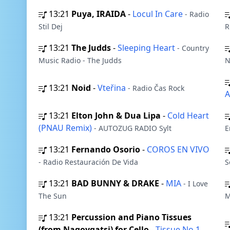
13:21
Puya, IRAIDA
-
Locul In Care
- Radio
Stil Dej
R
13:21
The Judds
-
Sleeping Heart
- Country
Music Radio - The Judds
N
13:21
Noid
-
Vteřina
- Radio Čas Rock
A
13:21
Elton John & Dua Lipa
-
Cold Heart
(PNAU Remix)
- AUTOZUG RADIO Sylt
E
13:21
Fernando Osorio
-
COROS EN VIVO
- Radio Restauración De Vida
S
13:21
BAD BUNNY & DRAKE
-
MIA
- I Love
The Sun
M
13:21
Percussion and Piano Tissues
(from Naqoyqatsi) for Cello
-
Tissue No.1
-