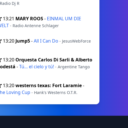
 Radio Dj R
13:21
MARY ROOS
-
EINMAL UM DIE
WELT
- Radio Antenne Schlager
13:20
Jump5
-
All I Can Do
- JesusWebForce
13:20
Orquesta Carlos Di Sarli & Alberto
odestá
-
Tú... el cielo y tú!
- Argentine Tango
13:20
westerns texas: Fort Laramie
-
he Loving Cup
- Hank's Westerns O.T.R.