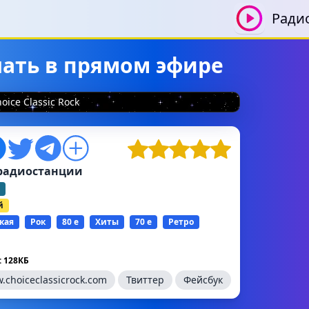
Ради
ушать в прямом эфире
oice Classic Rock
радиостанции
й
кая
Рок
80 е
Хиты
70 е
Ретро
 128КБ
.choiceclassicrock.com
Твиттер
Фейсбук