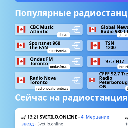
Популярные радиостанци
CBC Music
Global New
Atlantic
Radio 980 C
cbc.ca
globa
Sportsnet 960
TSN
The FAN
1200
sportsnet.ca
Ondas FM
97.7 HTZ
Toronto
ondasfm.ca
ihear
CFFF 92.7 Tr
Radio Nova
Radio
Toronto
Peterboroug
ON
radionovatoronto.ca
Сейчас на радиостанция
13:21
SVETILO.ONLINE
-
4. Мерцание
звёзд
- Svetilo.online
1