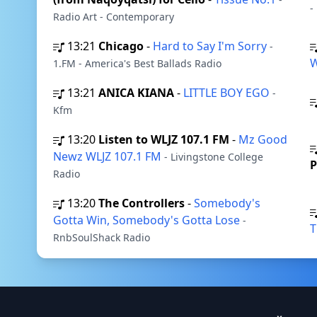
-
Radio Art - Contemporary
13:21
Chicago
-
Hard to Say I'm Sorry
-
1.FM - America's Best Ballads Radio
13:21
ANICA KIANA
-
LITTLE BOY EGO
-
Kfm
13:20
Listen to WLJZ 107.1 FM
-
Mz Good
Newz WLJZ 107.1 FM
- Livingstone College
P
Radio
13:20
The Controllers
-
Somebody's
Gotta Win, Somebody's Gotta Lose
-
T
RnbSoulShack Radio