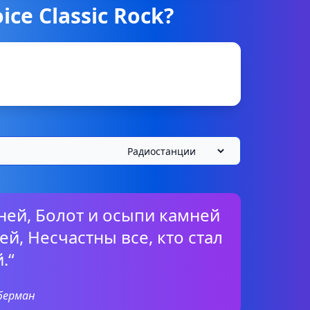
ce Classic Rock?
вней, Болот и осыпи камней
ей, Несчастны все, кто стал
.“
уберман