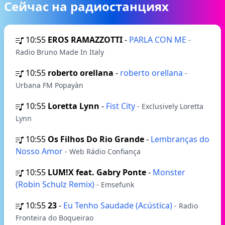
Сейчас на радиостанциях
10:55
EROS RAMAZZOTTI
-
PARLA CON ME
-
Radio Bruno Made In Italy
10:55
roberto orellana
-
roberto orellana
-
Urbana FM Popayàn
10:55
Loretta Lynn
-
Fist City
- Exclusively Loretta
Lynn
10:55
Os Filhos Do Rio Grande
-
Lembranças do
Nosso Amor
- Web Rádio Confiança
10:55
LUM!X feat. Gabry Ponte
-
Monster
(Robin Schulz Remix)
- Emsefunk
10:55
23
-
Eu Tenho Saudade (Acústica)
- Radio
Fronteira do Boqueirao