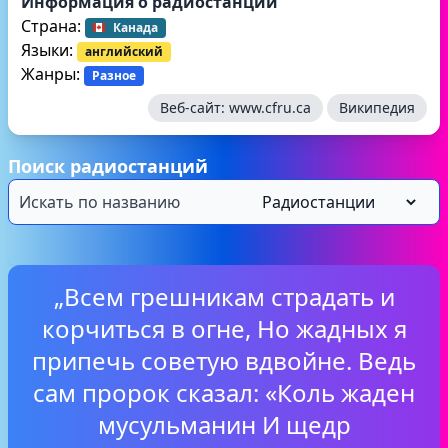
Информация о радиостанции
Страна:
Канада
Языки:
английский
Жанры:
Разное
Веб-сайт:
www.cfru.ca
Википедия
Поиск радиостанций
„Всем грешникам страдать и
корчиться в огне, Но жадных я
припечь советую вдвойне. Ведь
сам пророк сказал: «Коль жаден
мусульманин И щедр