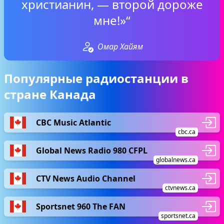
христианин, — второй дороже
мне!»“
Омар Хайям
Популярные радиостанции в
стране Канада
CBC Music Atlantic
cbc.ca
Global News Radio 980 CFPL
globalnews.ca
CTV News Audio Channel
ctvnews.ca
Sportsnet 960 The FAN
sportsnet.ca