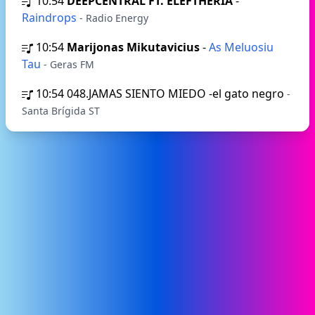
10:54
DEEPCENTRAL FT. ELEFTHERIA
-
Raindrops
- Radio Energy
10:54
Marijonas Mikutavicius
-
As Meluosiu
Tau
- Geras FM
10:54
048.JAMAS SIENTO MIEDO -el gato negro
-
Santa Brígida ST