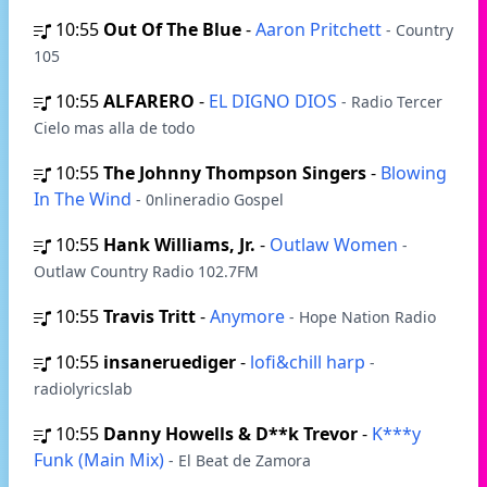
10:55
Out Of The Blue
-
Aaron Pritchett
- Country
105
10:55
ALFARERO
-
EL DIGNO DIOS
- Radio Tercer
Cielo mas alla de todo
10:55
The Johnny Thompson Singers
-
Blowing
In The Wind
- 0nlineradio Gospel
10:55
Hank Williams, Jr.
-
Outlaw Women
-
Outlaw Country Radio 102.7FM
10:55
Travis Tritt
-
Anymore
- Hope Nation Radio
10:55
insaneruediger
-
lofi&chill harp
-
radiolyricslab
10:55
Danny Howells & D**k Trevor
-
K***y
Funk (Main Mix)
- El Beat de Zamora