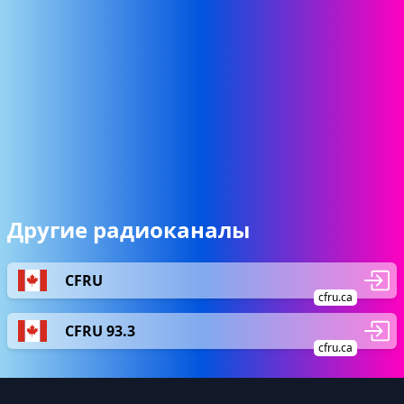
Другие радиоканалы
CFRU
cfru.ca
CFRU 93.3
cfru.ca