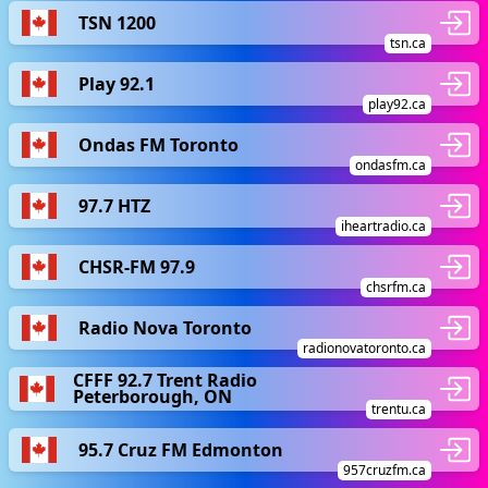
TSN 1200
tsn.ca
Play 92.1
play92.ca
Ondas FM Toronto
ondasfm.ca
97.7 HTZ
iheartradio.ca
CHSR-FM 97.9
chsrfm.ca
Radio Nova Toronto
radionovatoronto.ca
CFFF 92.7 Trent Radio
Peterborough, ON
trentu.ca
95.7 Cruz FM Edmonton
957cruzfm.ca