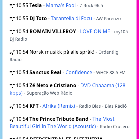
10:55
Tesla
-
Mama's Fool
- Z Rock 96.5
10:55
DJ Toto
-
Tarantella di Focu
- AW Parenzo
10:54
ROMAIN VILLEROY
-
LOVE ON ME
- my105
Dj Radio
10:54
Norsk musikk på alle språk!
- Ordentlig
Radio
10:54
Sanctus Real
-
Confidence
- WHCF 88.5 FM
10:54
Zé Neto e Cristiano
-
DVD Chaaama (128
kbps)
- Superação Web Rádio
10:54
KFT
-
Afrika (Remix)
- Radio Bias - Bias Rádió
10:54
The Prince Tribute Band
-
The Most
Beautiful Girl In The World (Acoustic)
- Radio Crucero