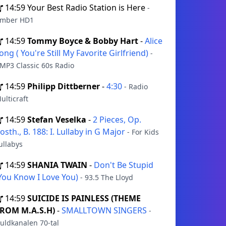
14:59
Your Best Radio Station is Here
-
mber HD1
14:59
Tommy Boyce & Bobby Hart
-
Alice
ong ( You're Still My Favorite Girlfriend)
-
MP3 Classic 60s Radio
14:59
Philipp Dittberner
-
4:30
- Radio
ulticraft
14:59
Stefan Veselka
-
2 Pieces, Op.
osth., B. 188: I. Lullaby in G Major
- For Kids
ullabys
14:59
SHANIA TWAIN
-
Don't Be Stupid
You Know I Love You)
- 93.5 The Lloyd
14:59
SUICIDE IS PAINLESS (THEME
ROM M.A.S.H)
-
SMALLTOWN SINGERS
-
uldkanalen 70-tal