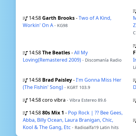
14:58
Garth Brooks
-
Two of A Kind,
M
Workin' On A
Z
- KG98
C
14:58
The Beatles
-
All My
F
Loving(Remastered 2009)
I
- Discomanía Radio
L
14:58
Brad Paisley
-
I'm Gonna Miss Her
(The Fishin' Song)
- KGRT 103.9
14:58
coro vibra
- Vibra Estereo 89.6
14:58
80s Mix 1
-
Pop Rock | ?? Bee Gees,
Abba, Billy Ocean, Laura Branigan, Chic,
Kool & The Gang, Etc
- Radioalfa19 Latin hits