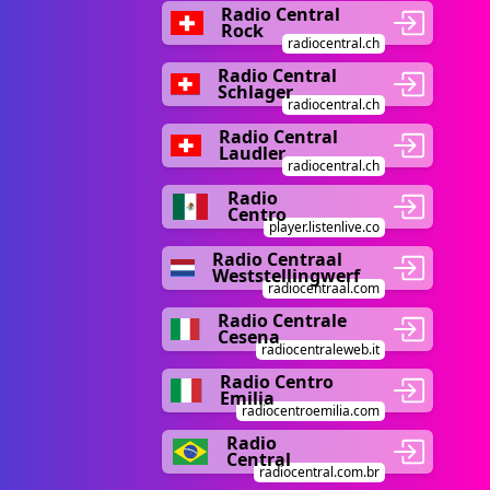
Radio Central
Rock
radiocentral.ch
Radio Central
Schlager
radiocentral.ch
Radio Central
Laudler
radiocentral.ch
Radio
Centro
player.listenlive.co
Radio Centraal
Weststellingwerf
radiocentraal.com
Radio Centrale
Cesena
radiocentraleweb.it
Radio Centro
Emilia
radiocentroemilia.com
Radio
Central
radiocentral.com.br