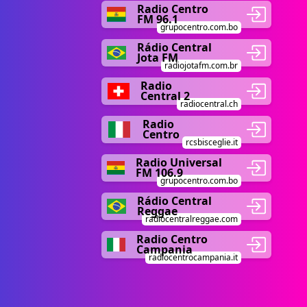
Radio Centro
FM 96.1
grupocentro.com.bo
Rádio Central
Jota FM
radiojotafm.com.br
Radio
Central 2
radiocentral.ch
Radio
Centro
rcsbisceglie.it
Radio Universal
FM 106.9
grupocentro.com.bo
Rádio Central
Reggae
radiocentralreggae.com
Radio Centro
Campania
radiocentrocampania.it