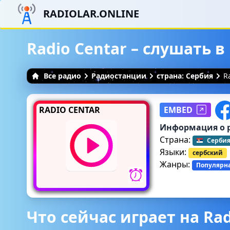
RADIOLAR.ONLINE
Radio Centar – слушать 
Все радио
Радиостанции
страна: Сербия
R
RADIO CENTAR
EMBED
Информация о 
Страна:
Серби
Языки:
сербский
Жанры:
Популярн
Что сейчас играет на Rad