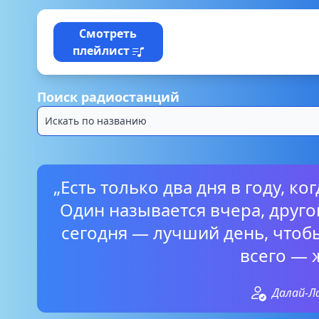
Смотреть
плейлист
Поиск радиостанций
„Есть только два дня в году, к
Один называется вчера, другой
сегодня — лучший день, чтоб
всего — 
Далай-Л