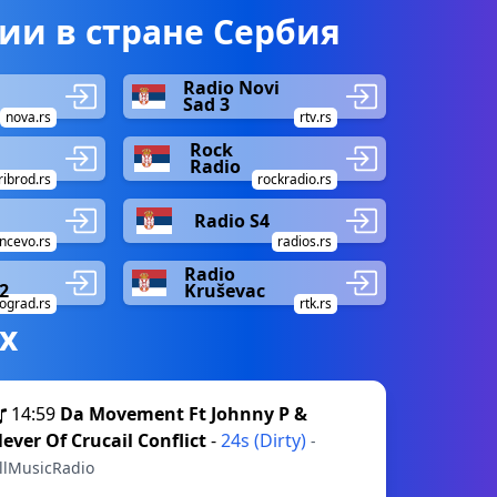
ии в стране Сербия
Radio Novi
Sad 3
nova.rs
rtv.rs
Rock
Radio
ribrod.rs
rockradio.rs
Radio S4
ncevo.rs
radios.rs
Radio
2
Kruševac
ograd.rs
rtk.rs
х
14:59
Da Movement Ft Johnny P &
ever Of Crucail Conflict
-
24s (Dirty)
-
llMusicRadio