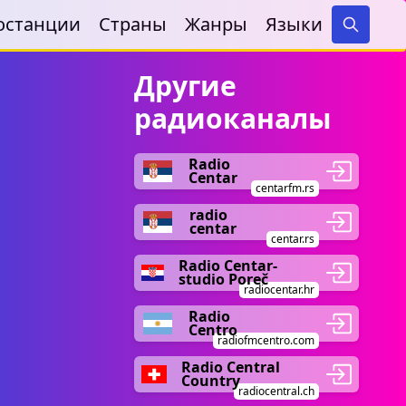
останции
Страны
Жанры
Языки
Search
Другие
радиоканалы
Radio
Centar
centarfm.rs
radio
centar
centar.rs
Radio Centar-
studio Poreč
radiocentar.hr
Radio
Centro
radiofmcentro.com
Radio Central
Country
radiocentral.ch