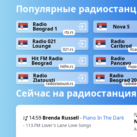
Популярные радиостанц
Radio
Nova S
Beograd 1
rts.rs
Radio 021
Radio
Lounge
Caribrod
021.rs
rtca
Hit FM Radio
Radio
Beograd
Pancevo
hitfm.rs
rtvpa
Radio
Radio
Zlatousti
Beograd 20
radiozlatousti.rs
radiobe
Сейчас на радиостанция
14:59
Brenda Russell
-
Piano In The Dark
N
- 113.FM Lover's Lane Love Songs
A