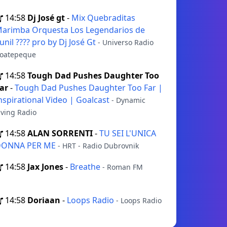
14:58
Dj José gt
-
Mix Quebraditas
arimba Orquesta Los Legendarios de
unil ???? pro by Dj José Gt
- Universo Radio
oatepeque
14:58
Tough Dad Pushes Daughter Too
ar
-
Tough Dad Pushes Daughter Too Far |
nspirational Video | Goalcast
- Dynamic
iving Radio
14:58
ALAN SORRENTI
-
TU SEI L'UNICA
DONNA PER ME
- HRT - Radio Dubrovnik
14:58
Jax Jones
-
Breathe
- Roman FM
14:58
Doriaan
-
Loops Radio
- Loops Radio