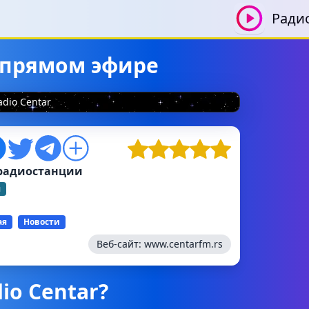
Ради
в прямом эфире
adio Centar
радиостанции
я
ая
Новости
Веб-сайт:
www.centarfm.rs
io Centar?