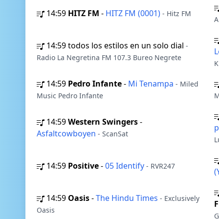
14:59
HITZ FM
-
HITZ FM (0001)
- Hitz FM
A
14:59
todos los estilos en un solo dial
-
L
Radio La Negretina FM 107.3 Bureo Negrete
K
14:59
Pedro Infante
-
Mi Tenampa
- Miled
Music Pedro Infante
M
14:59
Western Swingers
-
p
Asfaltcowboyen
- ScanSat
L
14:59
Positive
-
05 Identify
- RVR247
(
14:59
Oasis
-
The Hindu Times
- Exclusively
F
Oasis
G