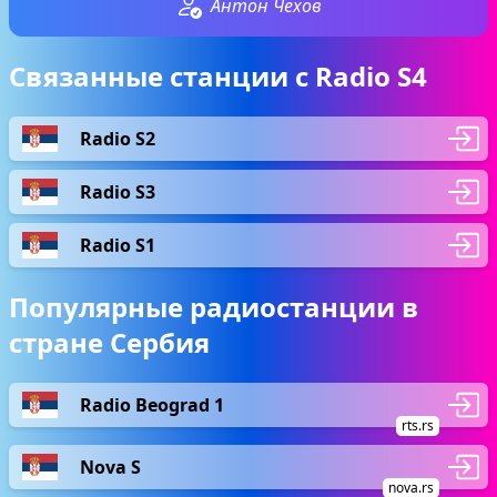
Антон Чехов
Связанные станции с Radio S4
Radio S2
Radio S3
Radio S1
Популярные радиостанции в
стране Сербия
Radio Beograd 1
rts.rs
Nova S
nova.rs