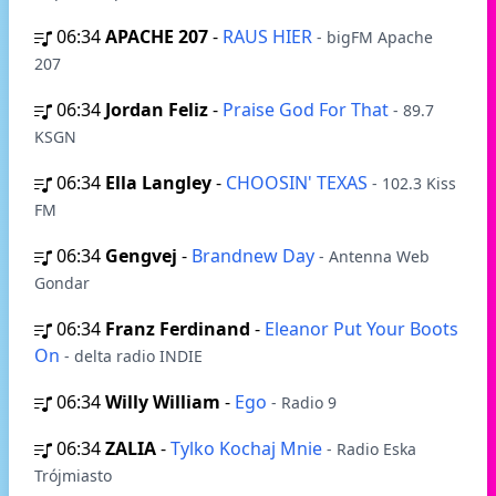
06:34
APACHE 207
-
RAUS HIER
- bigFM Apache
207
06:34
Jordan Feliz
-
Praise God For That
- 89.7
KSGN
06:34
Ella Langley
-
CHOOSIN' TEXAS
- 102.3 Kiss
FM
06:34
Gengvej
-
Brandnew Day
- Antenna Web
Gondar
06:34
Franz Ferdinand
-
Eleanor Put Your Boots
On
- delta radio INDIE
06:34
Willy William
-
Ego
- Radio 9
06:34
ZALIA
-
Tylko Kochaj Mnie
- Radio Eska
Trójmiasto