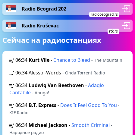
Radio Beograd 202
radiobeograd.rs
Radio Kruševac
rtk.rs
Сейчас на радиостанциях
06:34
Kurt Vile
-
Chance to Bleed
- The Mountain
06:34
Alesso -Words
- Onda Torrent Radio
06:34
Ludwig Van Beethoven
-
Adagio
Cantabile
- Ahuga!
06:34
B.T. Express
-
Does It Feel Good To You
-
KIF Radio
06:34
Michael Jackson
-
Smooth Criminal
-
Народное радио