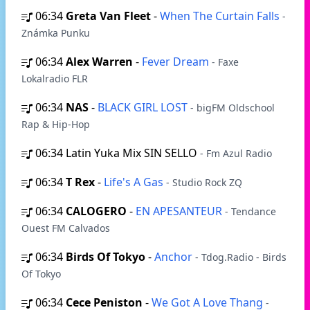
06:34
Greta Van Fleet
-
When The Curtain Falls
-
Známka Punku
06:34
Alex Warren
-
Fever Dream
- Faxe
Lokalradio FLR
06:34
NAS
-
BLACK GIRL LOST
- bigFM Oldschool
Rap & Hip-Hop
06:34
Latin Yuka Mix SIN SELLO
- Fm Azul Radio
06:34
T Rex
-
Life's A Gas
- Studio Rock ZQ
06:34
CALOGERO
-
EN APESANTEUR
- Tendance
Ouest FM Calvados
06:34
Birds Of Tokyo
-
Anchor
- Tdog.Radio - Birds
Of Tokyo
06:34
Cece Peniston
-
We Got A Love Thang
-