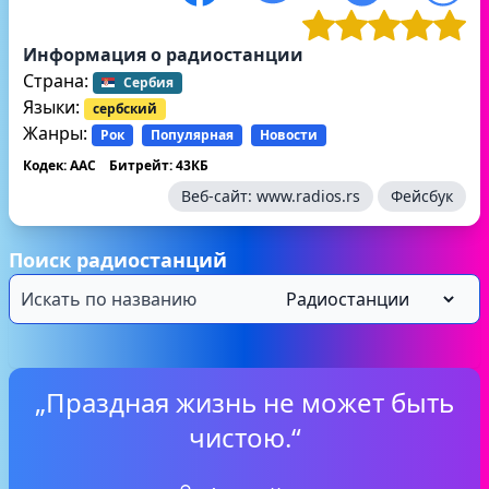
Информация о радиостанции
Страна:
Сербия
Языки:
сербский
Жанры:
Рок
Популярная
Новости
Кодек: AAC
Битрейт: 43КБ
Веб-сайт:
www.radios.rs
Фейсбук
Поиск радиостанций
„Праздная жизнь не может быть
чистою.“