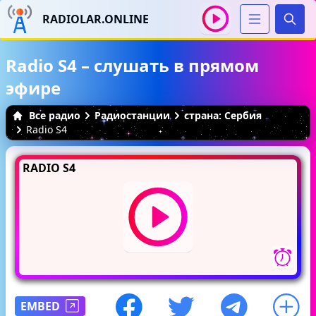
RADIOLAR.ONLINE
Иска
Radio S4 – слушать в прямом
эфире
Все радио
Радиостанции
страна: Сербия
Radio S4
RADIO S4
EMBED