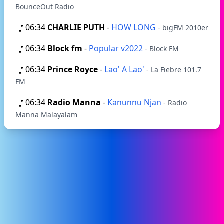
BounceOut Radio
06:34
CHARLIE PUTH
-
HOW LONG
- bigFM 2010er
06:34
Block fm
-
Popular v2022
- Block FM
06:34
Prince Royce
-
Lao' A Lao'
- La Fiebre 101.7
FM
06:34
Radio Manna
-
Kanunnu Njan
- Radio
Manna Malayalam