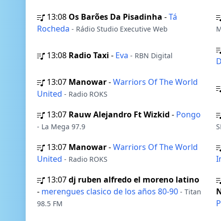
13:08
Os Barões Da Pisadinha
-
Tá
Rocheda
- Rádio Studio Executive Web
M
13:08
Radio Taxi
-
Eva
- RBN Digital
13:07
Manowar
-
Warriors Of The World
United
- Radio ROKS
13:07
Rauw Alejandro Ft Wizkid
-
Pongo
- La Mega 97.9
S
13:07
Manowar
-
Warriors Of The World
United
I
- Radio ROKS
13:07
dj ruben alfredo el moreno latino
-
merengues clasico de los años 80-90
N
- Titan
P
98.5 FM