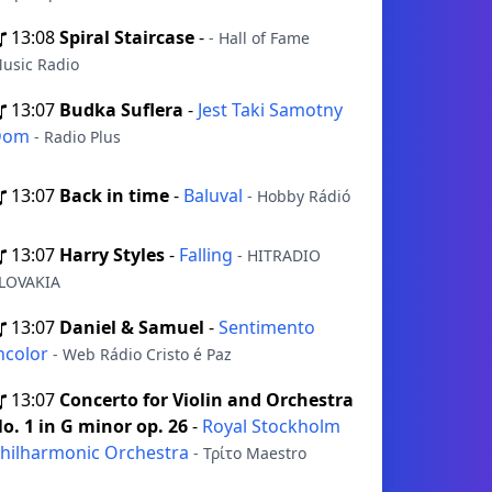
13:08
Spiral Staircase
-
- Hall of Fame
usic Radio
13:07
Budka Suflera
-
Jest Taki Samotny
Dom
- Radio Plus
13:07
Back in time
-
Baluval
- Hobby Rádió
13:07
Harry Styles
-
Falling
- HITRADIO
LOVAKIA
13:07
Daniel & Samuel
-
Sentimento
ncolor
- Web Rádio Cristo é Paz
13:07
Concerto for Violin and Orchestra
o. 1 in G minor op. 26
-
Royal Stockholm
hilharmonic Orchestra
- Τρίτο Maestro