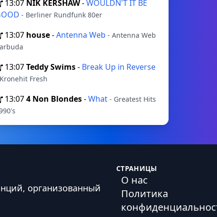
13:07
NIK KERSHAW
-
WOULDN'T IT BE
GOOD
- Berliner Rundfunk 80er
13:07
house
-
Antenna Web
- Antenna Web
arbuda
13:07
Teddy Swims
-
Break Up in Reverse
 Kronehit Fresh
13:07
4 Non Blondes
-
What
- Greatest Hits
990's
СТРАНИЦЫ
О нас
анций, организованный
Политика
конфиденциальнос