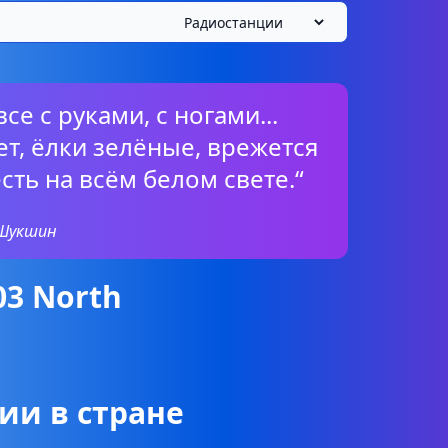
се с руками, с ногами...
ет, ёлки зелёные, врежется
есть на всём белом свете.“
 Шукшин
03 North
ии в стране