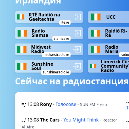
Ирландия
RTÉ Raidió na
UCC
Gaeltachta
rte.ie
Radio
Raidió Rí-
Siamsa
Rá
siamsa.ie
Midwest
Radio
Radio
Maria
midwestradio.ie
radio
Limerick Cit
Sunshine
Community
Soul
Radio
sunshineradio.ie
Сейчас на радиостанция
13:08
Rony
-
Голосове
- SUN FM Fresh
T
13:08
The Cars
-
You Might Think
- Reactor
Al Aire
-