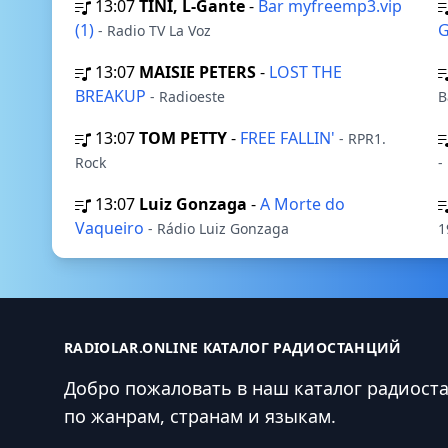
13:07
TINI, L-Gante
-
Bar myfreemp3.vip
(1)
- Radio TV La Voz
13:07
MAISIE PETERS
-
LOST THE
BREAKUP
- Radioeste
B
13:07
TOM PETTY
-
FREE FALLIN'
- RPR1.
Rock
-
13:07
Luiz Gonzaga
-
A Morte do
Vaqueiro
- Rádio Luiz Gonzaga
1
RADIOLAR.ONLINE КАТАЛОГ РАДИОСТАНЦИЙ
Добро пожаловать в наш каталог радиост
по жанрам, странам и языкам.