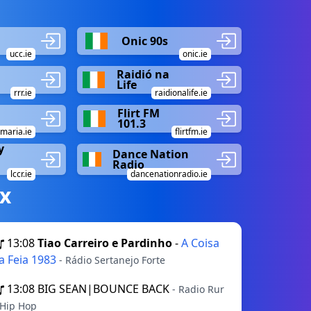
Onic 90s
ucc.ie
onic.ie
Raidió na
Life
rrr.ie
raidionalife.ie
Flirt FM
101.3
maria.ie
flirtfm.ie
y
Dance Nation
Radio
lccr.ie
dancenationradio.ie
х
13:08
Tiao Carreiro e Pardinho
-
A Coisa
a Feia 1983
- Rádio Sertanejo Forte
13:08
BIG SEAN|BOUNCE BACK
- Radio Rur
 Hip Hop