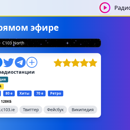
Ради
прямом эфире
C103 North
радиостанции
дия
й
80 е
Хиты
70 е
Ретро
 128КБ
c103.ie
Твиттер
Фейсбук
Википедия