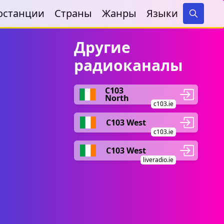
останции
Страны
Жанры
Языки
Search
Другие
радиоканалы
C103
North
c103.ie
C103 West
c103.ie
C103 West
liveradio.ie