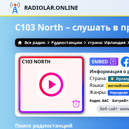
RADIOLAR.ONLINE
C103 North – слушать в 
Все радио
Радиостанции
страна: Ирландия
C103 NORTH
EMBED
Информация о 
Страна:
Ирлан
Языки:
английски
Жанры:
Народная
Кодек: AAC
Битрейт:
Веб-сайт:
www.
Поиск радиостанций