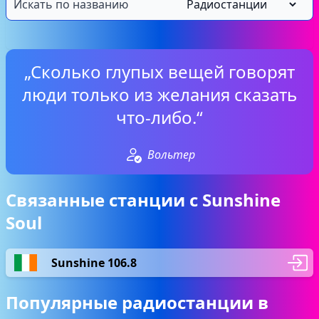
„Сколько глупых вещей говорят
люди только из желания сказать
что-либо.“
Вольтер
Связанные станции с Sunshine
Soul
Sunshine 106.8
Популярные радиостанции в