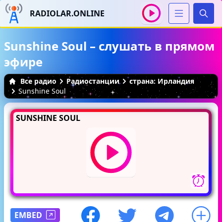
RADIOLAR.ONLINE
Иска
Sunshine Soul – слушать в прямом
эфире
Все радио
Радиостанции
страна: Ирландия
Sunshine Soul
SUNSHINE SOUL
EMBED