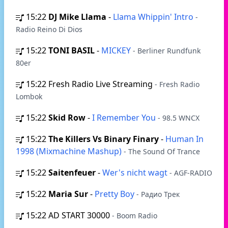
15:22
DJ Mike Llama
-
Llama Whippin' Intro
-
Radio Reino Di Dios
15:22
TONI BASIL
-
MICKEY
- Berliner Rundfunk
80er
15:22
Fresh Radio Live Streaming
- Fresh Radio
Lombok
15:22
Skid Row
-
I Remember You
- 98.5 WNCX
15:22
The Killers Vs Binary Finary
-
Human In
1998 (Mixmachine Mashup)
- The Sound Of Trance
15:22
Saitenfeuer
-
Wer's nicht wagt
- AGF-RADIO
15:22
Maria Sur
-
Pretty Boy
- Радио Трек
15:22
AD START 30000
- Boom Radio