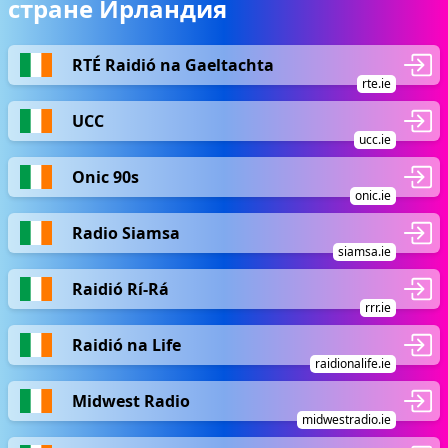
стране Ирландия
RTÉ Raidió na Gaeltachta
rte.ie
UCC
ucc.ie
Onic 90s
onic.ie
Radio Siamsa
siamsa.ie
Raidió Rí-Rá
rrr.ie
Raidió na Life
raidionalife.ie
Midwest Radio
midwestradio.ie