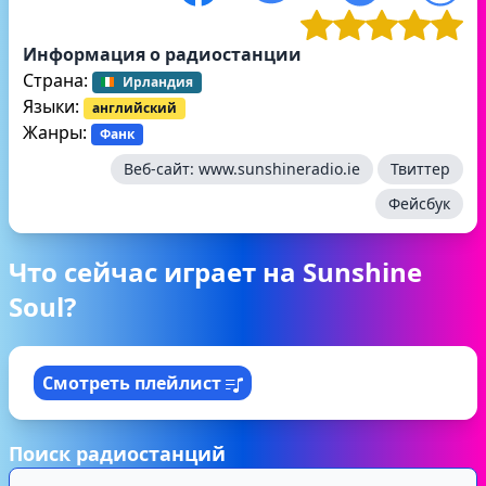
Информация о радиостанции
Страна:
Ирландия
Языки:
английский
Жанры:
Фанк
Веб-сайт:
www.sunshineradio.ie
Твиттер
Фейсбук
Что сейчас играет на Sunshine
Soul?
Смотреть плейлист
Поиск радиостанций