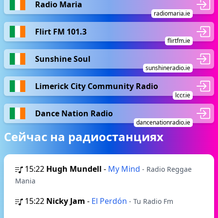
Radio Maria
radiomaria.ie
Flirt FM 101.3
flirtfm.ie
Sunshine Soul
sunshineradio.ie
Limerick City Community Radio
lccr.ie
Dance Nation Radio
dancenationradio.ie
Сейчас на радиостанциях
15:22
Hugh Mundell
-
My Mind
- Radio Reggae
Mania
15:22
Nicky Jam
-
El Perdón
- Tu Radio Fm