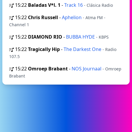
15:22
Baladas V*l. 1
-
Track 16
- Clásica Radio
15:22
Chris Russell
-
Aphelion
- Atma FM -
Channel 1
15:22
DIAMOND RIO
-
BUBBA HYDE
- KBPS
15:22
Tragically Hip
-
The Darkest One
- Radio
107.5
15:22
Omroep Brabant
-
NOS Journaal
- Omroep
Brabant