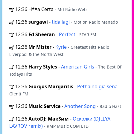
12:36
H**a Certa
- Md Rádio Web
12:36
surgawi
-
tida lagi
- Motion Radio Manado
12:36
Ed Sheeran
-
Perfect
- STAR FM
12:36
Mr Mister
-
Kyrie
- Greatest Hits Radio
Liverpool & the North West
12:36
Harry Styles
-
American Girls
- The Best Of
Todays Hits
12:36
Giorgos Margaritis
-
Pethaino gia sena
-
Glenti FM
12:36
Music Service
-
Another Song
- Radio Hast
12:36
AutoDJ: МакSим
-
Осколки (DJ ILYA
LAVROV remix)
- RMP Music COM LTD