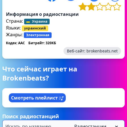
Информация о радиостанции
Страна:
Украина
Языки:
украинский
Жанры:
Электронная
Кодек: AAC
Битрейт: 320КБ
Веб-сайт:
brokenbeats.net
Что сейчас играет на
Brokenbeats?
Смотреть плейлист
Поиск радиостанций