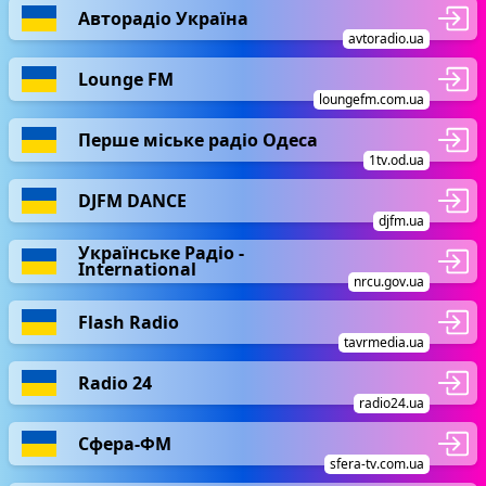
Авторадіо Україна
avtoradio.ua
Lounge FM
loungefm.com.ua
Перше міське радіо Одеса
1tv.od.ua
DJFM DANCE
djfm.ua
Українське Радіо -
International
nrcu.gov.ua
Flash Radio
tavrmedia.ua
Radio 24
radio24.ua
Сфера-ФМ
sfera-tv.com.ua