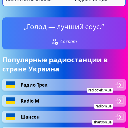
„Голод — лучший соус.“
Сократ
Популярные радиостанции в
стране Украина
Радио Трек
radiotrek.rv.ua
Radio М
radiom.ua
Шансон
shanson.ua