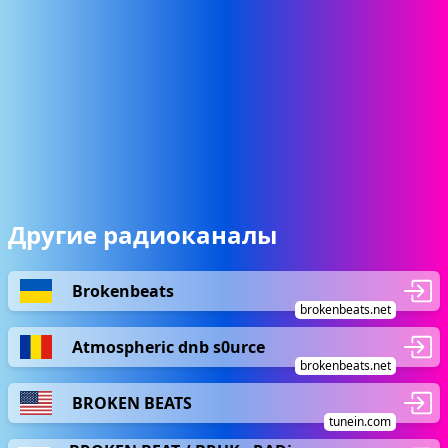
Другие радиоканалы
Brokenbeats
brokenbeats.net
Atmospheric dnb s0urce
brokenbeats.net
BROKEN BEATS
tunein.com