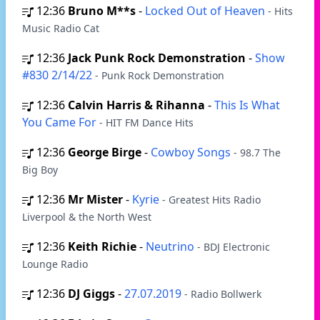
12:36
Bruno M**s
-
Locked Out of Heaven
- Hits
Music Radio Cat
12:36
Jack Punk Rock Demonstration
-
Show
#830 2/14/22
- Punk Rock Demonstration
12:36
Calvin Harris & Rihanna
-
This Is What
You Came For
- HIT FM Dance Hits
12:36
George Birge
-
Cowboy Songs
- 98.7 The
Big Boy
12:36
Mr Mister
-
Kyrie
- Greatest Hits Radio
Liverpool & the North West
12:36
Keith Richie
-
Neutrino
- BDJ Electronic
Lounge Radio
12:36
DJ Giggs
-
27.07.2019
- Radio Bollwerk