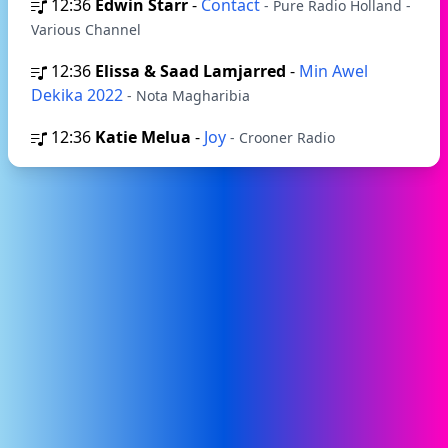
12:36
Edwin Starr
-
Contact
- Pure Radio Holland -
Various Channel
12:36
Elissa & Saad Lamjarred
-
Min Awel
Dekika 2022
- Nota Magharibia
12:36
Katie Melua
-
Joy
- Crooner Radio