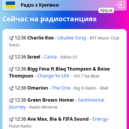
Радіо з Криївки
mjoy.ua
Сейчас на радиостанциях
12:36
Charlie Roe
-
Ukulele Song
- RFT Music Club
Swiss
12:36
Israel
-
Canta
- Rádio G1
12:36
Bigg Feva ft Blaq Thompson & Boise
Thompson
-
Change Yo Life
- 103.7 Da Beat
12:36
Omarion
-
The One
- Big R Radio - R&B
12:36
Green Brown Homer
-
Sentimental
Journey
- Radio Minerva
12:36
Ava Max, Bia & FIFA Sound
-
Energy
-
Pulse Radio