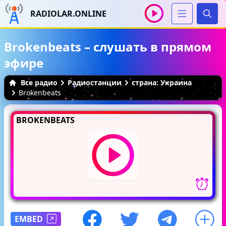
RADIOLAR.ONLINE
Иска
Brokenbeats – слушать в прямом
эфире
Все радио
Радиостанции
страна: Украина
Brokenbeats
BROKENBEATS
EMBED