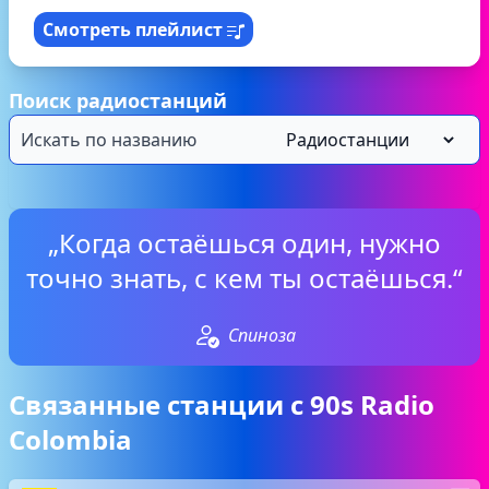
Смотреть плейлист
Поиск радиостанций
„Когда остаёшься один, нужно
точно знать, с кем ты остаёшься.“
Спиноза
Связанные станции с 90s Radio
Colombia