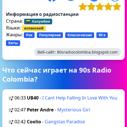
Информация о радиостанции
Страна:
Колумбия
Языки:
испанский
Жанры:
Рок
Популярная
Классическая
90 е
Хиты
Веб-сайт:
80sradiocolombia.blogspot.com
Что сейчас играет на 90s Radio
Colombia?
06:33
UB40
-
I Cant Help Falling In Love With You
02:47
Peter Andre
-
Mysterious Girl
02:42
Coolio
-
Gangstas Paradise