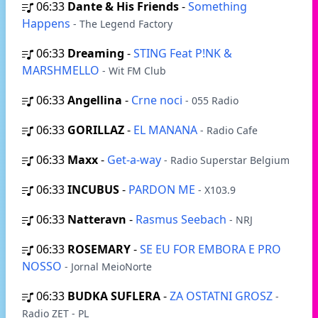
06:33
Dante & His Friends
-
Something
Happens
- The Legend Factory
06:33
Dreaming
-
STING Feat P!NK &
MARSHMELLO
- Wit FM Club
06:33
Angellina
-
Crne noci
- 055 Radio
06:33
GORILLAZ
-
EL MANANA
- Radio Cafe
06:33
Maxx
-
Get-a-way
- Radio Superstar Belgium
06:33
INCUBUS
-
PARDON ME
- X103.9
06:33
Natteravn
-
Rasmus Seebach
- NRJ
06:33
ROSEMARY
-
SE EU FOR EMBORA E PRO
NOSSO
- Jornal MeioNorte
06:33
BUDKA SUFLERA
-
ZA OSTATNI GROSZ
-
Radio ZET - PL