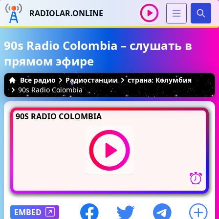
RADIOLAR.ONLINE
Иска
90s Radio Colombia – слушать в
прямом эфире
Все радио
Радиостанции
страна: Колумбия
90s Radio Colombia
90S RADIO COLOMBIA
EMBED