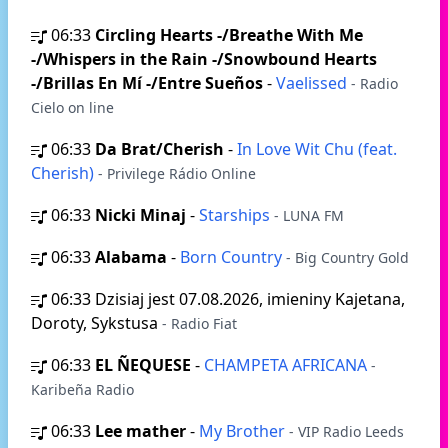
06:33
Circling Hearts -/Breathe With Me
-/Whispers in the Rain -/Snowbound Hearts
-/Brillas En Mí -/Entre Sueños
-
Vaelissed
- Radio
Cielo on line
06:33
Da Brat/Cherish
-
In Love Wit Chu (feat.
Cherish)
- Privilege Rádio Online
06:33
Nicki Minaj
-
Starships
- LUNA FM
06:33
Alabama
-
Born Country
- Big Country Gold
06:33
Dzisiaj jest 07.08.2026, imieniny Kajetana,
Doroty, Sykstusa
- Radio Fiat
06:33
EL ÑEQUESE
-
CHAMPETA AFRICANA
-
Karibeña Radio
06:33
Lee mather
-
My Brother
- VIP Radio Leeds