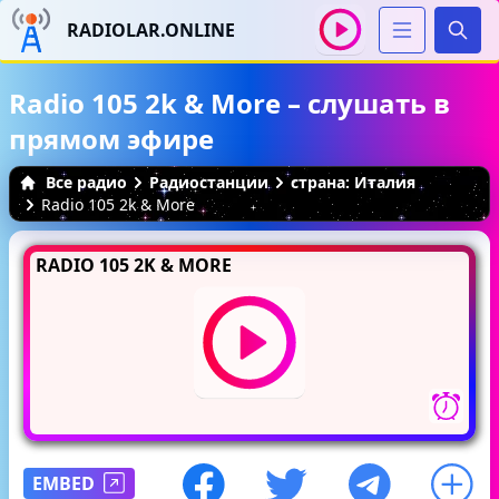
RADIOLAR.ONLINE
Иска
Radio 105 2k & More – слушать в
прямом эфире
Все радио
Радиостанции
страна: Италия
Radio 105 2k & More
RADIO 105 2K & MORE
EMBED