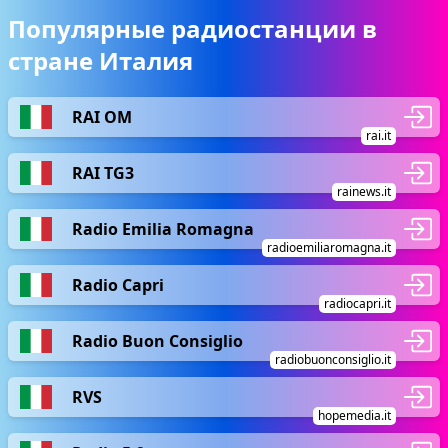
Популярные радиостанции в
стране Италия
RAI OM
rai.it
RAI TG3
rainews.it
Radio Emilia Romagna
radioemiliaromagna.it
Radio Capri
radiocapri.it
Radio Buon Consiglio
radiobuonconsiglio.it
RVS
hopemedia.it