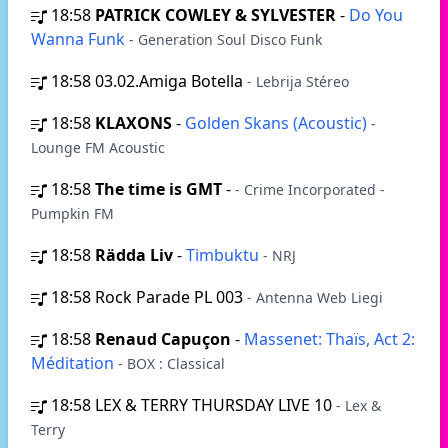
18:58
PATRICK COWLEY & SYLVESTER
-
Do You
Wanna Funk
- Generation Soul Disco Funk
18:58
03.02.Amiga Botella
- Lebrija Stéreo
18:58
KLAXONS
-
Golden Skans (Acoustic)
-
Lounge FM Acoustic
18:58
The time is GMT
-
- Crime Incorporated -
Pumpkin FM
18:58
Rädda Liv
-
Timbuktu
- NRJ
18:58
Rock Parade PL 003
- Antenna Web Liegi
18:58
Renaud Capuçon
-
Massenet: Thaïs, Act 2:
Méditation
- BOX : Сlassical
18:58
LEX & TERRY THURSDAY LIVE 10
- Lex &
Terry