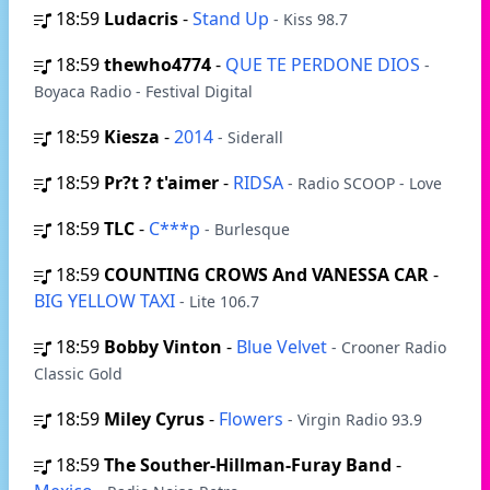
18:59
Ludacris
-
Stand Up
- Kiss 98.7
18:59
thewho4774
-
QUE TE PERDONE DIOS
-
Boyaca Radio - Festival Digital
18:59
Kiesza
-
2014
- Siderall
18:59
Pr?t ? t'aimer
-
RIDSA
- Radio SCOOP - Love
18:59
TLC
-
C***p
- Burlesque
18:59
COUNTING CROWS And VANESSA CAR
-
BIG YELLOW TAXI
- Lite 106.7
18:59
Bobby Vinton
-
Blue Velvet
- Crooner Radio
Classic Gold
18:59
Miley Cyrus
-
Flowers
- Virgin Radio 93.9
18:59
The Souther-Hillman-Furay Band
-