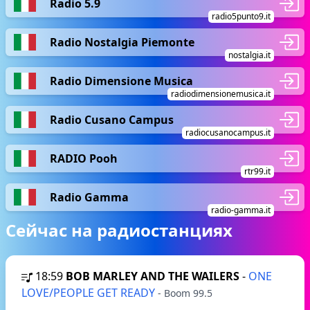
Radio 5.9
radio5punto9.it
Radio Nostalgia Piemonte
nostalgia.it
Radio Dimensione Musica
radiodimensionemusica.it
Radio Cusano Campus
radiocusanocampus.it
RADIO Pooh
rtr99.it
Radio Gamma
radio-gamma.it
Сейчас на радиостанциях
18:59
BOB MARLEY AND THE WAILERS
-
ONE
LOVE/PEOPLE GET READY
- Boom 99.5