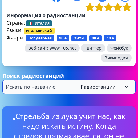
Информация о радиостанции
Страна:
Италия
Языки:
итальянский
Жанры:
Популярная
90 е
Хиты
00 е
10 е
Веб-сайт:
www.105.net
Твиттер
Фейсбук
Википедия
Поиск радиостанций
„Стрельба из лука учит нас, как
надо искать истину. Когда
стрелок промахивается, он не