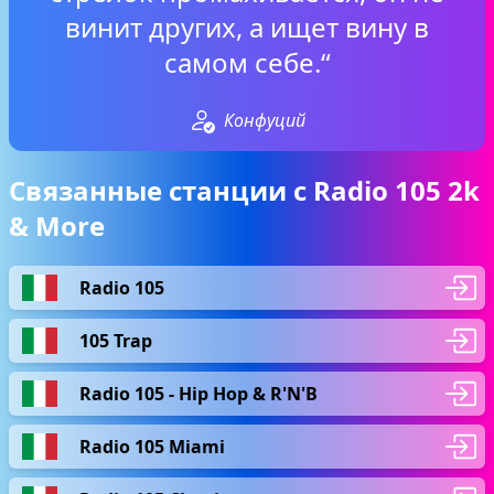
винит других, а ищет вину в
самом себе.“
Конфуций
Связанные станции с Radio 105 2k
& More
Radio 105
105 Trap
Radio 105 - Hip Hop & R'N'B
Radio 105 Miami