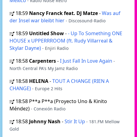
Mexico
- Radio Noise Retro
18:59
Nancy Franck feat. DJ Matze
-
Was auf
der Insel war bleibt hier
- Discosound-Radio
18:59
Untitled Show
-
- Up To Something ONE
HOUSE x UPPERRROOM (ft. Rudy Villarreal &
Skylar Dayne)
- Enjiri Radio
18:58
Carpenters
-
I Just Fall In Love Again
-
North Central PA's My Jamz Radio
18:58
HELENA
-
TOUT A CHANGE (RIEN A
CHANGE)
- Europe 2 Hits
18:58
P**a P**a (Proyecto Uno & Kinito
Méndez)
- Conexión Radio
18:58
Johnny Nash
-
Stir It Up
- 181.FM Mellow
Gold