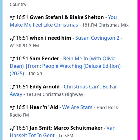
Country
16:51
Gwen Stefani & Blake Shelton
-
You
Make Me Feel Like Christmas
- 181.FM Christmas Mix
16:51
when i need him
-
Susan Covington 2
-
WTSR 91.3 FM
16:51
Sam Fender
-
Rein Me In (with Olivia
Dean) |from: People Watching (Deluxe Edition)
(2025)
- 100 XR
16:51
Eddy Arnold
-
Christmas Can't Be Far
Away
- 181.FM Christmas Highway
16:51
Hear 'n' Aid
-
We Are Stars
- Hard Rock
Radio FM
16:51
Jan Smit; Marco Schuitmaker
-
Van
Hasselt Tot In Gent
- LetsFM