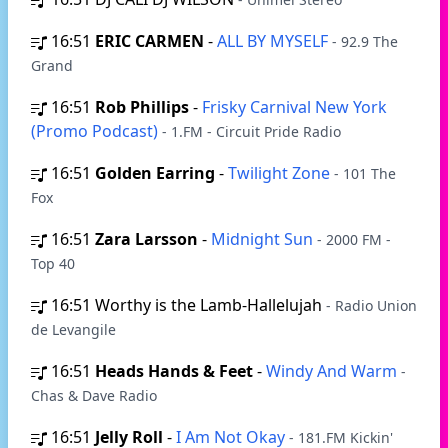
16:51
ERIC CARMEN
-
ALL BY MYSELF
- 92.9 The
Grand
16:51
Rob Phillips
-
Frisky Carnival New York
(Promo Podcast)
- 1.FM - Circuit Pride Radio
16:51
Golden Earring
-
Twilight Zone
- 101 The
Fox
16:51
Zara Larsson
-
Midnight Sun
- 2000 FM -
Top 40
16:51
Worthy is the Lamb-Hallelujah
- Radio Union
de Levangile
16:51
Heads Hands & Feet
-
Windy And Warm
-
Chas & Dave Radio
16:51
Jelly Roll
-
I Am Not Okay
- 181.FM Kickin'