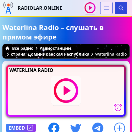
RADIOLAR.ONLINE
Иска
Waterlina Radio – слушать в
прямом эфире
Все радио
Радиостанции
страна: Доминиканская Республика
Waterlina Radio
WATERLINA RADIO
EMBED