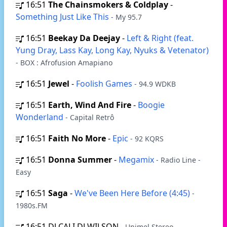
16:51
The Chainsmokers & Coldplay
-
Something Just Like This
- My 95.7
16:51
Beekay Da Deejay
-
Left & Right (feat.
Yung Dray, Lass Kay, Long Kay, Nyuks & Vetenator)
- BOX : Afrofusion Amapiano
16:51
Jewel
-
Foolish Games
- 94.9 WDKB
16:51
Earth, Wind And Fire
-
Boogie
Wonderland
- Capital Retrô
16:51
Faith No More
-
Epic
- 92 KQRS
16:51
Donna Summer
-
Megamix
- Radio Line -
Easy
16:51
Saga
-
We've Been Here Before (4:45)
-
1980s.FM
16:51
DJ CALI DJ WILSON
- Unimel Stereo