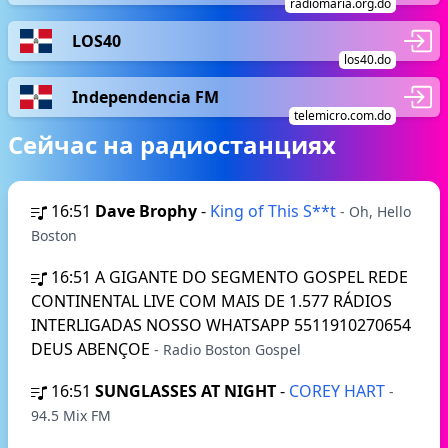
radiomaria.org.do
LOS40
los40.do
Independencia FM
telemicro.com.do
Сейчас на радиостанциях
16:51
Dave Brophy
-
King of This S**t
- Oh, Hello
Boston
16:51
A GIGANTE DO SEGMENTO GOSPEL REDE
CONTINENTAL LIVE COM MAIS DE 1.577 RÁDIOS
INTERLIGADAS NOSSO WHATSAPP 5511910270654
DEUS ABENÇOE
- Radio Boston Gospel
16:51
SUNGLASSES AT NIGHT
-
COREY HART
-
94.5 Mix FM