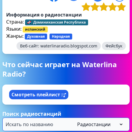
Информация о радиостанции
Страна:
Доминиканская Республика
Языки:
испанский
Жанры:
Духовная
Народная
Веб-сайт:
waterlinaradio.blogspot.com
Фейсбук
Что сейчас играет на Waterlina
Radio?
Смотреть плейлист
Поиск радиостанций