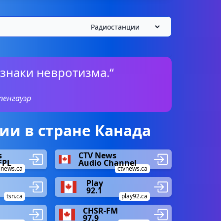
изнаки невротизма.“
пенгауэр
и в стране Канада
s
CTV News
FPL
Audio Channel
lnews.ca
ctvnews.ca
Play
92.1
tsn.ca
play92.ca
CHSR-FM
97.9