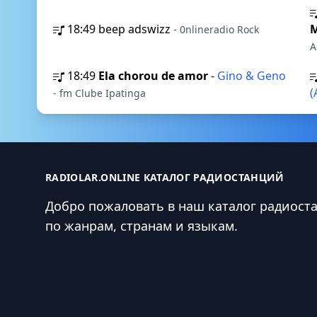
18:49
beep adswizz
M
- 0nlineradio Rock
A
18:49
Ela chorou de amor
-
Gino & Geno
(
- fm Clube Ipatinga
RADIOLAR.ONLINE КАТАЛОГ РАДИОСТАНЦИЙ
Добро пожаловать в наш каталог радиост
по жанрам, странам и языкам.