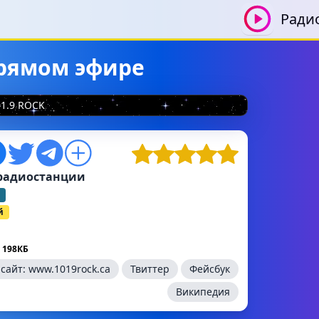
Ради
прямом эфире
01.9 ROCK
радиостанции
й
 198КБ
-сайт:
www.1019rock.ca
Твиттер
Фейсбук
Википедия