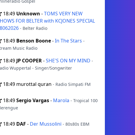
nlineradio Gospel
18:49
Unknown
-
TOMS VERY NEW
HOWS FOR BELTER with KCJONES SPECIAL
8062026
- Belter Radio
18:49
Benson Boone
-
In The Stars
-
tream Music Radio
18:49
JP COOPER
-
SHE'S ON MY MIND
-
adio Wuppertal - Singer/Songwriter
18:49
murottal quran
- Radio Simpati FM
18:49
Sergio Vargas
-
Marola
- Tropical 100
erengue
18:49
DAF
-
Der Mussolini
- 80s80s EBM