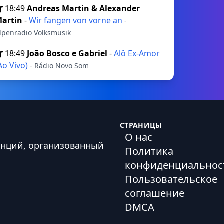
18:49
Andreas Martin & Alexander
artin
-
Wir fangen von vorne an
-
lpenradio Volksmusik
18:49
João Bosco e Gabriel
-
Alô Ex-Amor
Ao Vivo)
- Rádio Novo Som
СТРАНИЦЫ
О нас
анций, организованный
Политика
конфиденциальнос
Пользовательское
соглашение
DMCA