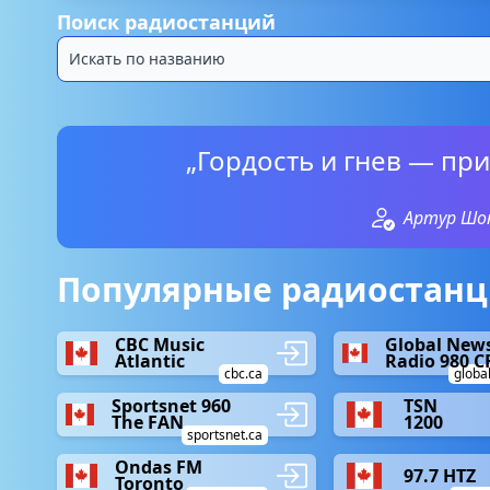
Поиск радиостанций
„Гордость и гнев — пр
Артур Шо
Популярные радиостанци
CBC Music
Global New
Atlantic
Radio 980 C
cbc.ca
globa
Sportsnet 960
TSN
The FAN
1200
sportsnet.ca
Ondas FM
97.7 HTZ
Toronto