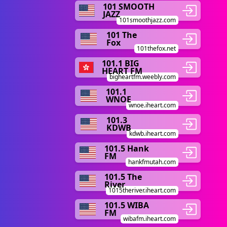
101 SMOOTH
JAZZ
101smoothjazz.com
101 The
Fox
101thefox.net
101.1 BIG
HEART FM
bigheartfm.weebly.com
101.1
WNOE
wnoe.iheart.com
101.3
KDWB
kdwb.iheart.com
101.5 Hank
FM
hankfmutah.com
101.5 The
River
1015theriver.iheart.com
101.5 WIBA
FM
wibafm.iheart.com