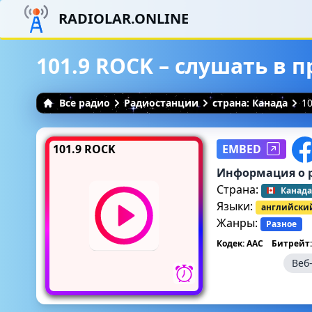
RADIOLAR.ONLINE
101.9 ROCK – слушать в 
Все радио
Радиостанции
страна: Канада
1
101.9 ROCK
EMBED
Информация о 
Страна:
Канада
Языки:
английски
Жанры:
Разное
Кодек: AAC
Битрейт:
Веб