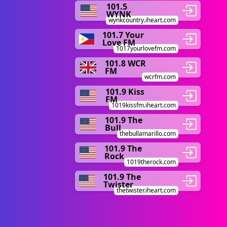
101.5
WYNK
wynkcountry.iheart.com
101.7 Your
Love FM
1017yourlovefm.com
101.8 WCR
FM
wcrfm.com
101.9 Kiss
FM
1019kissfm.iheart.com
101.9 The
Bull
thebullamarillo.com
101.9 The
Rock
1019therock.com
101.9 The
Twister
thetwister.iheart.com