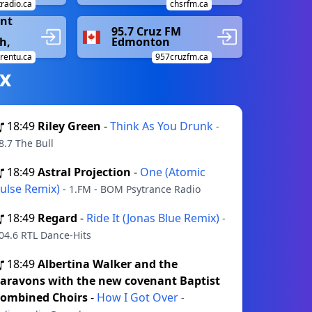
tradio.ca
chsrfm.ca
ent
95.7 Cruz FM
h,
Edmonton
trentu.ca
957cruzfm.ca
х
18:49
Riley Green
-
Think As You Drunk
-
8.7 The Bull
18:49
Astral Projection
-
One (Atomic
ulse Remix)
- 1.FM - BOM Psytrance Radio
18:49
Regard
-
Ride It (Jonas Blue Remix)
-
04.6 RTL Dance-Hits
18:49
Albertina Walker and the
aravons with the new covenant Baptist
ombined Choirs
-
How I Got Over
-