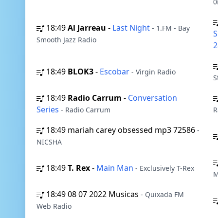
0
18:49
Al Jarreau
-
Last Night
- 1.FM - Bay
S
Smooth Jazz Radio
2
18:49
BLOK3
-
Escobar
- Virgin Radio
S
18:49
Radio Carrum
-
Conversation
Series
- Radio Carrum
R
18:49
mariah carey obsessed mp3 72586
-
NICSHA
18:49
T. Rex
-
Main Man
- Exclusively T-Rex
M
18:49
08 07 2022 Musicas
- Quixada FM
Web Radio