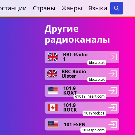
останции
Страны
Жанры
Языки
Search
Другие
радиоканалы
BBC Radio
1
bbc.co.uk
BBC Radio
Ulster
bbc.co.uk
101.9
KQXT
q1019.iheart.com
101.9
ROCK
1019rock.ca
101 ESPN
101espn.com