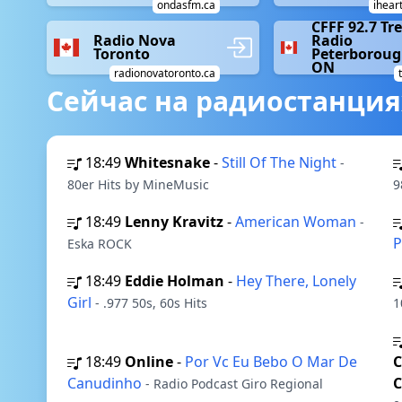
ondasfm.ca
ihear
CFFF 92.7 Tr
Radio Nova
Radio
Toronto
Peterboroug
ON
radionovatoronto.ca
Сейчас на радиостанция
18:49
Whitesnake
-
Still Of The Night
-
80er Hits by MineMusic
9
18:49
Lenny Kravitz
-
American Woman
-
P
Eska ROCK
18:49
Eddie Holman
-
Hey There, Lonely
Girl
- .977 50s, 60s Hits
1
18:49
Online
-
Por Vc Eu Bebo O Mar De
C
Canudinho
C
- Radio Podcast Giro Regional