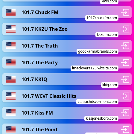
klwn.com
101.7 Chuck FM
1017chuckfm.com
101.7 KKZU The Zoo
kkzufm.com
101.7 The Truth
goodkarmabrands.com
101.7 The Party
imaclovers123.wixsite.com
101.7 KKIQ
kkiq.com
101.7 WCVT Classic Hits
classichitsvermont.com
101.7 Kiss FM
kissjonesboro.com
101.7 The Point