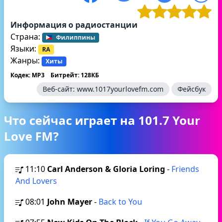
Информация о радиостанции
Страна:
Филиппины
Языки:
RA
Жанры:
Хиты
Кодек: MP3
Битрейт: 128КБ
Веб-сайт:
www.1017yourlovefm.com
Фейсбук
Что сейчас играет на 101.7 Your
Love FM?
11:10
Carl Anderson & Gloria Loring
-
Friends
And Lovers
08:01
John Mayer
-
Back to You