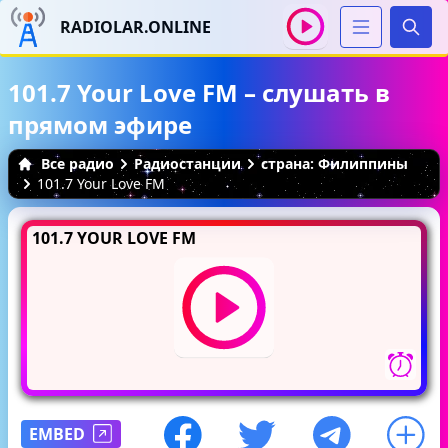
RADIOLAR.ONLINE
Иска
101.7 Your Love FM – слушать в
прямом эфире
Все радио
Радиостанции
страна: Филиппины
101.7 Your Love FM
101.7 YOUR LOVE FM
EMBED