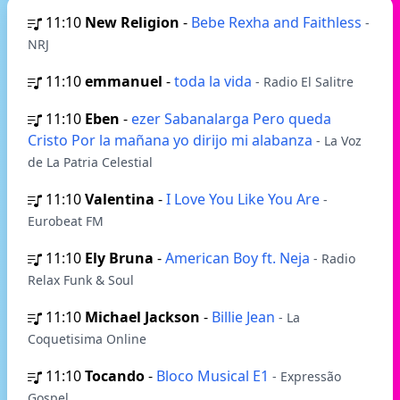
11:10
New Religion
-
Bebe Rexha and Faithless
-
NRJ
11:10
emmanuel
-
toda la vida
- Radio El Salitre
11:10
Eben
-
ezer Sabanalarga Pero queda
Cristo Por la mañana yo dirijo mi alabanza
- La Voz
de La Patria Celestial
11:10
Valentina
-
I Love You Like You Are
-
Eurobeat FM
11:10
Ely Bruna
-
American Boy ft. Neja
- Radio
Relax Funk & Soul
11:10
Michael Jackson
-
Billie Jean
- La
Coquetisima Online
11:10
Tocando
-
Bloco Musical E1
- Expressão
Gospel