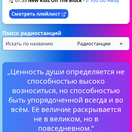
07:55
New Kids On The Block
-
If You Go Away
Смотреть плейлист
Поиск радиостанций
„Ценность души определяется не
способностью высоко
возноситься, но способностью
быть упорядоченной всегда и во
всём. Её величие раскрывается
не в великом, но в
повседневном.“