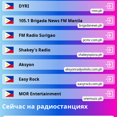
DYRI
rmn.ph
105.1 Brigada News FM Manila
brigadanews.ph
FM Radio Surigao
pcmc.com.ph
Shakey's Radio
shakeyspizza.ph
Aksyon
aksyonradyoiloilo.com.ph
Easy Rock
easyrock.com.ph
MOR Entertainment
onemusic.ph
Сейчас на радиостанциях