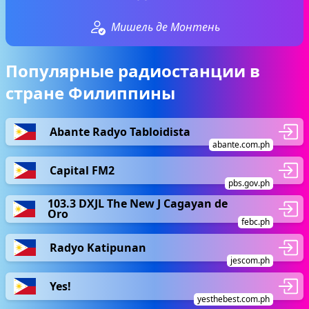
Мишель де Монтень
Популярные радиостанции в
стране Филиппины
Abante Radyo Tabloidista
abante.com.ph
Capital FM2
pbs.gov.ph
103.3 DXJL The New J Cagayan de
Oro
febc.ph
Radyo Katipunan
jescom.ph
Yes!
yesthebest.com.ph