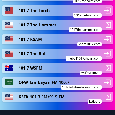
1017thepoint.com
101.7 The Torch
1017thetorch.com
101.7 The Hammer
1017thehammer.com
101.7 KSAM
ksam1017.com
101.7 The Bull
thebull1017.iheart.com
101.7 WSFM
wsfm.com.au
OFW Tambayan FM 100.7
101-7ofwtambayanfm.com
KSTK 101.7 FM/91.9 FM
kstk.org