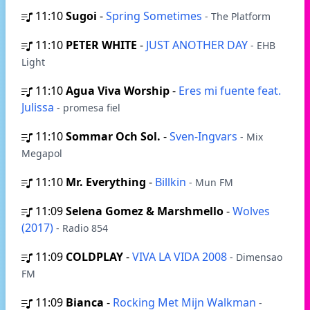
11:10
Sugoi
-
Spring Sometimes
- The Platform
11:10
PETER WHITE
-
JUST ANOTHER DAY
- EHB
Light
11:10
Agua Viva Worship
-
Eres mi fuente feat.
Julissa
- promesa fiel
11:10
Sommar Och Sol.
-
Sven-Ingvars
- Mix
Megapol
11:10
Mr. Everything
-
Billkin
- Mun FM
11:09
Selena Gomez & Marshmello
-
Wolves
(2017)
- Radio 854
11:09
COLDPLAY
-
VIVA LA VIDA 2008
- Dimensao
FM
11:09
Bianca
-
Rocking Met Mijn Walkman
-