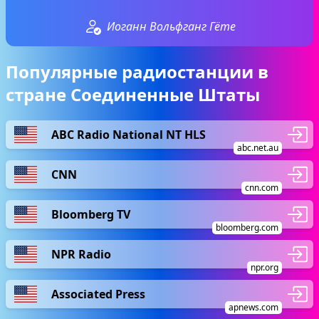
Иоганн Вольфганг Гёте
Популярные радиостанции в
стране Соединенные Штаты
ABC Radio National NT HLS
abc.net.au
CNN
cnn.com
Bloomberg TV
bloomberg.com
NPR Radio
npr.org
Associated Press
apnews.com