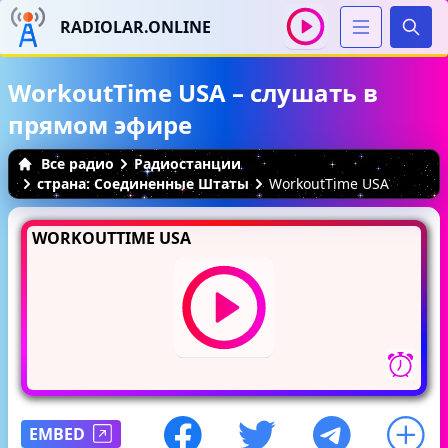
RADIOLAR.ONLINE
Иска
WorkoutTime USA – слушать в
прямом эфире
Все радио
Радиостанции
страна: Соединенные Штаты
WorkoutTime USA
WORKOUTTIME USA
EMBED