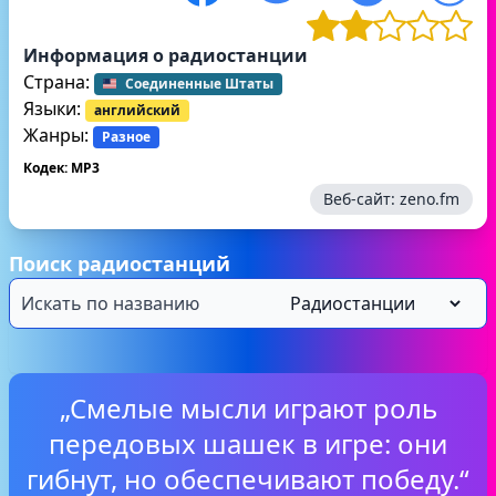
Информация о радиостанции
Страна:
Соединенные Штаты
Языки:
английский
Жанры:
Разное
Кодек: MP3
Веб-сайт:
zeno.fm
Поиск радиостанций
„Смелые мысли играют роль
передовых шашек в игре: они
гибнут, но обеспечивают победу.“