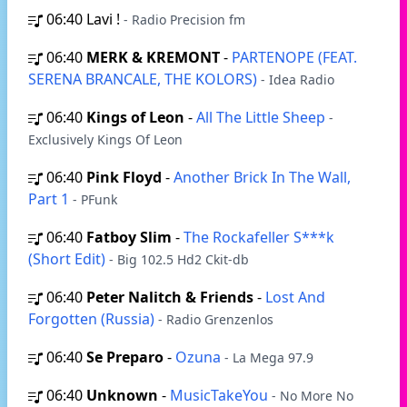
06:40
Lavi !
- Radio Precision fm
06:40
MERK & KREMONT
-
PARTENOPE (FEAT.
SERENA BRANCALE, THE KOLORS)
- Idea Radio
06:40
Kings of Leon
-
All The Little Sheep
-
Exclusively Kings Of Leon
06:40
Pink Floyd
-
Another Brick In The Wall,
Part 1
- PFunk
06:40
Fatboy Slim
-
The Rockafeller S***k
(Short Edit)
- Big 102.5 Hd2 Ckit-db
06:40
Peter Nalitch & Friends
-
Lost And
Forgotten (Russia)
- Radio Grenzenlos
06:40
Se Preparo
-
Ozuna
- La Mega 97.9
06:40
Unknown
-
MusicTakeYou
- No More No