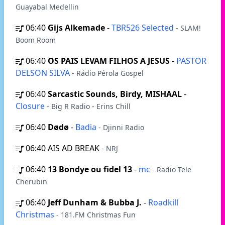
Guayabal Medellin
06:40
Gijs Alkemade
-
TBR526 Selected
- SLAM!
Boom Room
06:40
OS PAIS LEVAM FILHOS A JESUS
-
PASTOR
DELSON SILVA
- Rádio Pérola Gospel
06:40
Sarcastic Sounds, Birdy, MISHAAL
-
Closure
- Big R Radio - Erins Chill
06:40
Dødø
-
Badia
- Djinni Radio
06:40
AIS AD BREAK
- NRJ
06:40
13 Bondye ou fidel 13
-
mc
- Radio Tele
Cherubin
06:40
Jeff Dunham & Bubba J.
-
Roadkill
Christmas
- 181.FM Christmas Fun