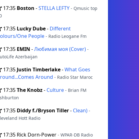
17:35
Boston
-
STELLA LEFTY
- Qmusic top
0
17:35
Lucky Dube
-
Different
olours/One People
- Radio Leogane Fm
17:35
EMIN
-
Любимая моя (Cover)
-
utoLife Azerbaijan
17:35
Justin Timberlake
-
What Goes
round...Comes Around
- Radio Star Maroc
17:35
The Knobz
-
Culture
- Brian FM
shburton
17:35
Diddy f./Bryson Tiller
-
Clean)
-
leveland Hott Radio
17:35
Rick Dorn-Power
- WPAR-DB Radio