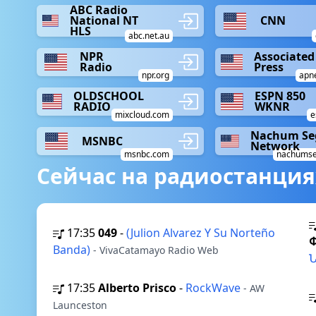
ABC Radio
National NT
CNN
HLS
abc.net.au
NPR
Associated
Radio
Press
npr.org
apn
OLDSCHOOL
ESPN 850
RADIO
WKNR
mixcloud.com
e
Nachum Se
MSNBC
Network
msnbc.com
nachumse
Сейчас на радиостанция
17:35
049
-
(Julion Alvarez Y Su Norteño
Banda)
- VivaCatamayo Radio Web
17:35
Alberto Prisco
-
RockWave
- AW
Launceston