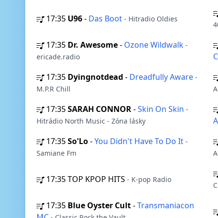
17:35
U96
-
Das Boot
- Hitradio Oldies
4
17:35
Dr. Awesome
-
Ozone Wildwalk
-
C
ericade.radio
17:35
Dyingnotdead
-
Dreadfully Aware
-
M.P.R Chill
A
17:35
SARAH CONNOR
-
Skin On Skin
-
A
Hitrádio North Music - Zóna lásky
17:35
So'Lo
-
You Didn't Have To Do It
-
Samiane Fm
A
17:35
TOP KPOP HITS
- K-pop Radio
C
17:35
Blue Oyster Cult
-
Transmaniacon
MC
- Classic Rock the Vault