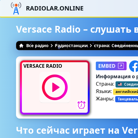
RADIOLAR.ONLINE
Versace Radio – слушать
Все радио
Радиостанции
страна: Соединен
VERSACE RADIO
EMBED
Информация о 
Страна:
Соеди
Языки:
английски
Жанры:
Танцеваль
Что сейчас играет на Ver