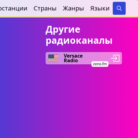
останции
Страны
Жанры
Языки
Search
Другие
радиоканалы
Versace
Radio
zeno.fm