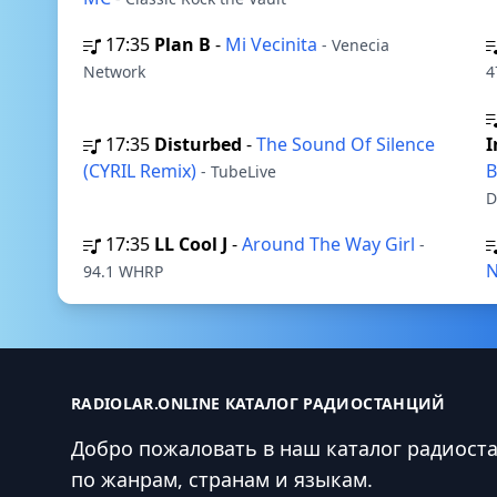
17:35
Plan B
-
Mi Vecinita
- Venecia
Network
4
17:35
Disturbed
-
The Sound Of Silence
I
(CYRIL Remix)
B
- TubeLive
D
17:35
LL Cool J
-
Around The Way Girl
-
N
94.1 WHRP
RADIOLAR.ONLINE КАТАЛОГ РАДИОСТАНЦИЙ
Добро пожаловать в наш каталог радиост
по жанрам, странам и языкам.