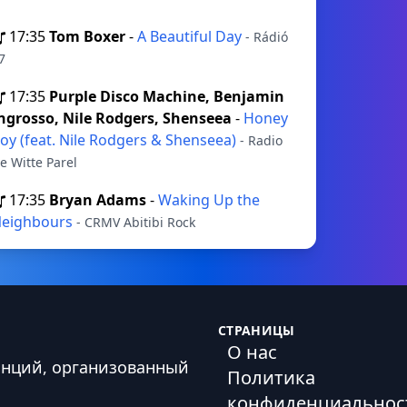
17:35
Tom Boxer
-
A Beautiful Day
- Rádió
7
17:35
Purple Disco Machine, Benjamin
ngrosso, Nile Rodgers, Shenseea
-
Honey
oy (feat. Nile Rodgers & Shenseea)
- Radio
e Witte Parel
17:35
Bryan Adams
-
Waking Up the
eighbours
- CRMV Abitibi Rock
СТРАНИЦЫ
О нас
анций, организованный
Политика
конфиденциальнос