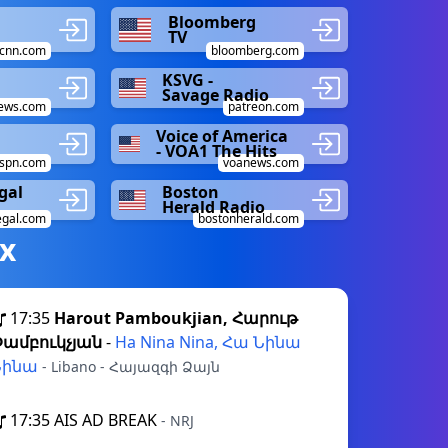
Bloomberg
TV
cnn.com
bloomberg.com
KSVG -
Savage Radio
ews.com
patreon.com
Voice of America
- VOA1 The Hits
spn.com
voanews.com
gal
Boston
Herald Radio
gal.com
bostonherald.com
х
17:35
Harout Pamboukjian, Հարութ
Փամբուկչյան
-
Ha Nina Nina, Հա Նինա
Նինա
- Libano - Հայազգի Ձայն
17:35
AIS AD BREAK
- NRJ