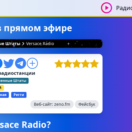
Ради
 в прямом эфире
ные Штаты
Versace Radio
радиостанции
ненные Штаты
й
ная
Регги
Веб-сайт:
zeno.fm
Фейсбук
sace Radio?