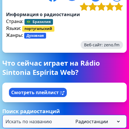
Информация о радиостанции
Страна:
Бразилия
Языки:
португальский
Жанры:
Духовная
Веб-сайт:
zeno.fm
Что сейчас играет на Rádio
Sintonia Espírita Web?
Смотреть плейлист
Поиск радиостанций