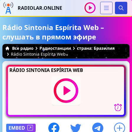
RADIOLAR.ONLINE
Иска
Rádio Sintonia Espírita Web –
слушать в прямом эфире
Все радио
Радиостанции
страна: Бразилия
Rádio Sintonia Espírita Web
RÁDIO SINTONIA ESPÍRITA WEB
EMBED