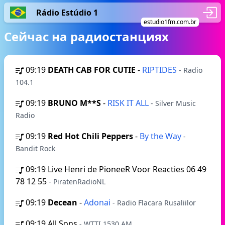
Rádio Estúdio 1
estudio1fm.com.br
Сейчас на радиостанциях
09:19
DEATH CAB FOR CUTIE
-
RIPTIDES
- Radio
104.1
09:19
BRUNO M**S
-
RISK IT ALL
- Silver Music
Radio
09:19
Red Hot Chili Peppers
-
By the Way
-
Bandit Rock
09:19
Live Henri de PioneeR Voor Reacties 06 49
78 12 55
- PiratenRadioNL
09:19
Decean
-
Adonai
- Radio Flacara Rusaliilor
09:19
All Sons
- WTTI 1530 AM