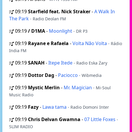
09:19
Starfield feat. Nick Straker
-
A Walk In
The Park
- Radio Deolan FM
09:19
/ D1MA
-
Moonlight
- DR P3
09:19
Rayane e Rafaela
-
Volta Não Volta
- Rádio
India FM
09:19
SANAH
-
Itepe Itede
- Radio Eska Żary
09:19
Dottor Dag
-
Paciocco
- Wibmedia
09:19
Mystic Merlin
-
Mr. Magician
- Mi-Soul
Music Radio
09:19
Fazy
-
Lawa tama
- Radio Domoni Inter
09:19
Chris Delvan Gwamna
-
07 Little Foxes
-
SLIM RADIO