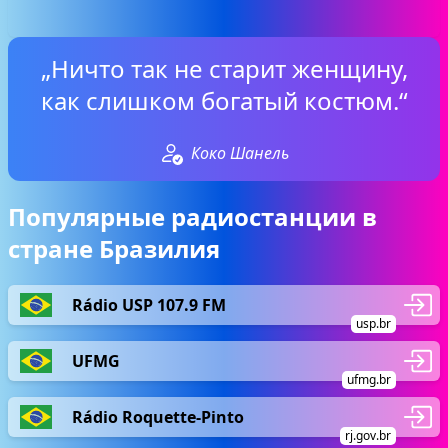
„Ничто так не старит женщину,
как слишком богатый костюм.“
Коко Шанель
Популярные радиостанции в
стране Бразилия
Rádio USP 107.9 FM
usp.br
UFMG
ufmg.br
Rádio Roquette-Pinto
rj.gov.br