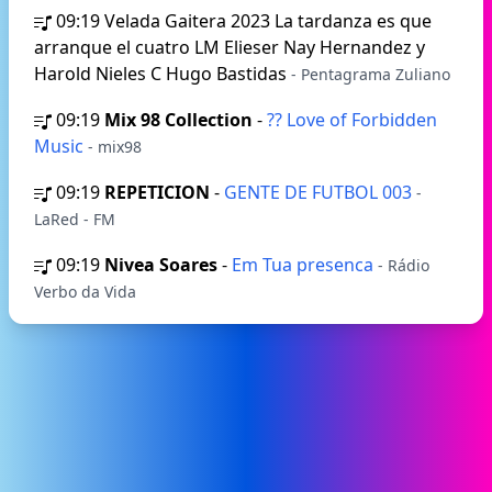
09:19
Velada Gaitera 2023 La tardanza es que
arranque el cuatro LM Elieser Nay Hernandez y
Harold Nieles C Hugo Bastidas
- Pentagrama Zuliano
09:19
Mix 98 Collection
-
?? Love of Forbidden
Music
- mix98
09:19
REPETICION
-
GENTE DE FUTBOL 003
-
LaRed - FM
09:19
Nivea Soares
-
Em Tua presenca
- Rádio
Verbo da Vida