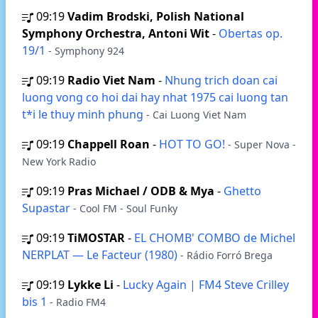
09:19
Vadim Brodski, Polish National
Symphony Orchestra, Antoni Wit
-
Obertas op.
19/1
- Symphony 924
09:19
Radio Viet Nam
-
Nhung trich doan cai
luong vong co hoi dai hay nhat 1975 cai luong tan
t*i le thuy minh phung
- Cai Luong Viet Nam
09:19
Chappell Roan
-
HOT TO GO!
- Super Nova -
New York Radio
09:19
Pras Michael / ODB & Mya
-
Ghetto
Supastar
- Cool FM - Soul Funky
09:19
TiMOSTAR
-
EL CHOMB' COMBO de Michel
NERPLAT — Le Facteur (1980)
- Rádio Forró Brega
09:19
Lykke Li
-
Lucky Again | FM4 Steve Crilley
bis 1
- Radio FM4