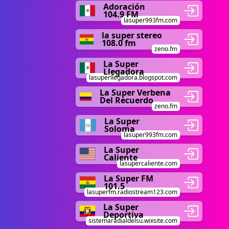
Adoración
104.9 FM
lasuper993fm.com
la super stereo
108.0 fm
zeno.fm
La Super
Llegadora
lasuperllegadora.blogspot.com
La Super Verbena
Del Recuerdo
zeno.fm
La Super
Soloma
lasuper993fm.com
La Super
Caliente
lasupercaliente.com
La Super FM
101.5
lasuperfm.radiostream123.com
La Super
Deportiva
sistemaradialdelsu.wixsite.com