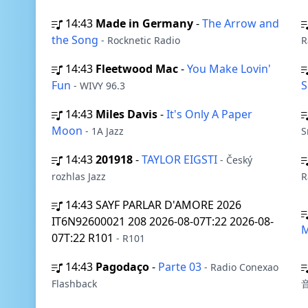
14:43
Made in Germany
-
The Arrow and
the Song
- Rocknetic Radio
R
14:43
Fleetwood Mac
-
You Make Lovin'
Fun
- WIVY 96.3
14:43
Miles Davis
-
It's Only A Paper
Moon
- 1A Jazz
S
14:43
201918
-
TAYLOR EIGSTI
- Český
rozhlas Jazz
R
14:43
SAYF PARLAR D'AMORE 2026
IT6N92600021 208 2026-08-07T:22 2026-08-
M
07T:22 R101
- R101
14:43
Pagodaço
-
Parte 03
- Radio Conexao
Flashback