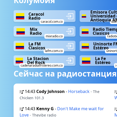
Колумбия
Emisora Cult
Caracol
Universidad 
Radio
Antioquia A
caracol.com.co
ude
Mix
Radio Tiemp
Radio
Clasicos
mixradio.co
radiot
La FM
Uninorte F
Clasicos
Estéreo
lafm.com.co
uninort
La Stacion
La Fe
Del Rock
Estéreo
cadenaradialfrstereo.com.co
i
Сейчас на радиостанция
14:43
Cody Johnson
-
Horseback
- The
Chicken 101.3
14:43
Kenny G
-
Don't Make me wait for
Love
- Thevibe radio