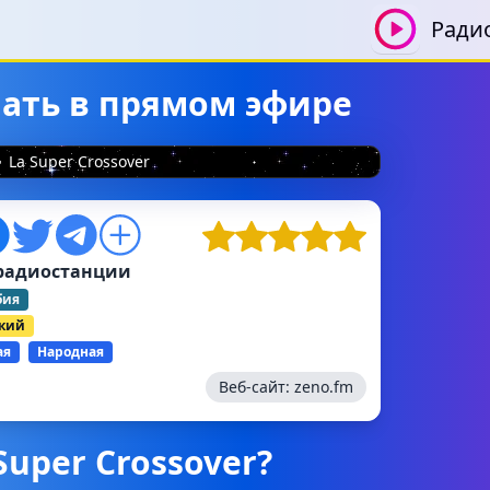
Ради
ушать в прямом эфире
La Super Crossover
радиостанции
бия
ский
ая
Народная
Веб-сайт:
zeno.fm
Super Crossover?