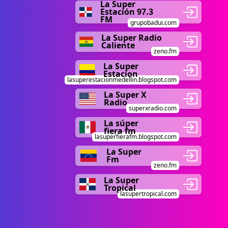
La Super
Estación 97.3
FM
grupobadui.com
La Super Radio
Caliente
zeno.fm
La Super
Estacion
lasuperestacionmedellin.blogspot.com
La Super X
Radio
superxradio.com
La súper
fiera fm
lasuperfierafm.blogspot.com
La Super
Fm
zeno.fm
La Super
Tropical
lasupertropical.com