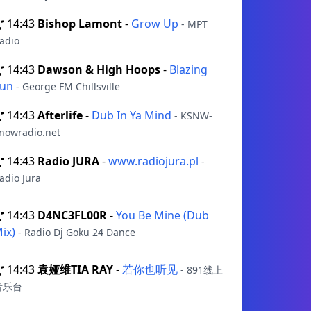
14:43
Bishop Lamont
-
Grow Up
- MPT
adio
14:43
Dawson & High Hoops
-
Blazing
Sun
- George FM Chillsville
14:43
Afterlife
-
Dub In Ya Mind
- KSNW-
nowradio.net
14:43
Radio JURA
-
www.radiojura.pl
-
adio Jura
14:43
D4NC3FL00R
-
You Be Mine (Dub
ix)
- Radio Dj Goku 24 Dance
14:43
袁娅维TIA RAY
-
若你也听见
- 891线上
音乐台