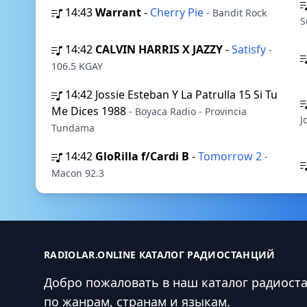
14:43
Warrant
-
Cherry Pie
- Bandit Rock
S
14:42
CALVIN HARRIS X JAZZY
-
Satisfy
-
106.5 KGAY
14:42
Jossie Esteban Y La Patrulla 15 Si Tu
Me Dices 1988
- Boyaca Radio - Provincia
J
Tundama
14:42
GloRilla f/Cardi B
-
Tomorrow 2
-
Macon 92.3
RADIOLAR.ONLINE КАТАЛОГ РАДИОСТАНЦИЙ
Добро пожаловать в наш каталог радиост
по жанрам, странам и языкам.