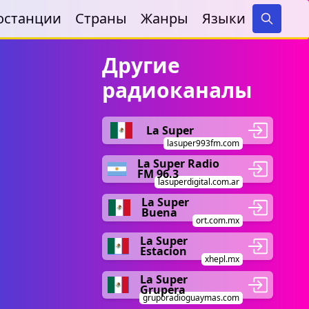
останции
Страны
Жанры
Языки
Search
Другие
радиоканалы
La Super
lasuper993fm.com
La Super Radio
FM 96.3
lasuperdigital.com.ar
La Super
Buena
ort.com.mx
La Super
Estacion
xhepl.mx
La Super
Grupera
gruporadioguaymas.com