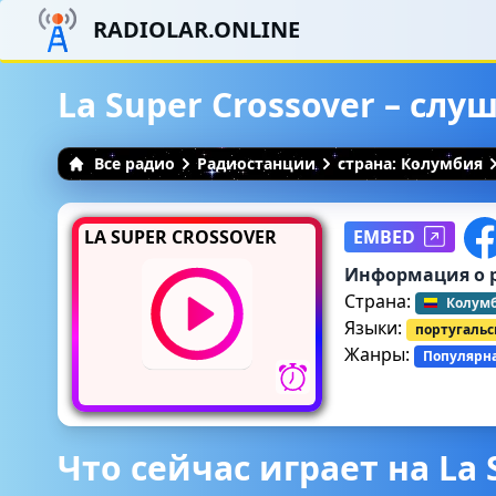
RADIOLAR.ONLINE
La Super Crossover – сл
Все радио
Радиостанции
страна: Колумбия
LA SUPER CROSSOVER
EMBED
Информация о 
Страна:
Колум
Языки:
португаль
Жанры:
Популярн
Что сейчас играет на La 