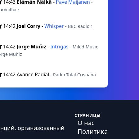
14:43
Elämän Nälkä
-
Pave Maijanen
-
uomiRock
14:42
Joel Corry
-
Whisper
- BBC Radio 1
14:42
Jorge Muñiz
-
Intrigas
- Miled Music
orge Muñiz
14:42
Avance Radial
- Radio Total Cristiana
СТРАНИЦЫ
О нас
анций, организованный
Политика