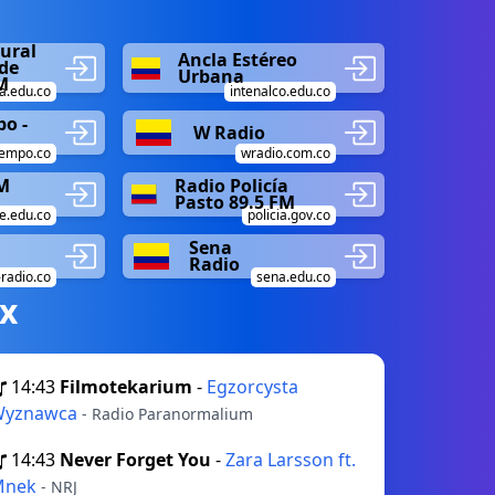
ural
Ancla Estéreo
de
Urbana
M
a.edu.co
intenalco.edu.co
o -
W Radio
iempo.co
wradio.com.co
M
Radio Policía
Pasto 89.5 FM
e.edu.co
policia.gov.co
Sena
Radio
-radio.co
sena.edu.co
х
14:43
Filmotekarium
-
Egzorcysta
Wyznawca
- Radio Paranormalium
14:43
Never Forget You
-
Zara Larsson ft.
Mnek
- NRJ