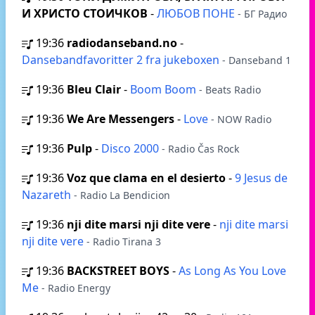
И ХРИСТО СТОИЧКОВ
-
ЛЮБОВ ПОНЕ
- БГ Радио
19:36
radiodanseband.no
-
Dansebandfavoritter 2 fra jukeboxen
- Danseband 1
19:36
Bleu Clair
-
Boom Boom
- Beats Radio
19:36
We Are Messengers
-
Love
- NOW Radio
19:36
Pulp
-
Disco 2000
- Radio Čas Rock
19:36
Voz que clama en el desierto
-
9 Jesus de
Nazareth
- Radio La Bendicion
19:36
nji dite marsi nji dite vere
-
nji dite marsi
nji dite vere
- Radio Tirana 3
19:36
BACKSTREET BOYS
-
As Long As You Love
Me
- Radio Energy