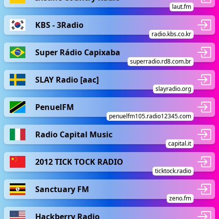
laut.fm
KBS - 3Radio
radio.kbs.co.kr
Super Rádio Capixaba
superradio.rd8.com.br
SLAY Radio [aac]
slayradio.org
PenuelFM
penuelfm105.radio12345.com
Radio Capital Music
capital.it
2012 TICK TOCK RADIO
ticktock.radio
Sanctuary FM
zeno.fm
Hackberry Radio