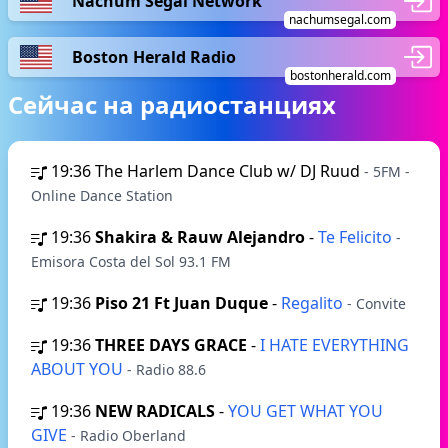
Nachum Segal Network
nachumsegal.com
Boston Herald Radio
bostonherald.com
Сейчас на радиостанциях
19:36
The Harlem Dance Club w/ DJ Ruud
- 5FM -
Online Dance Station
19:36
Shakira & Rauw Alejandro
-
Te Felicito
-
Emisora Costa del Sol 93.1 FM
19:36
Piso 21 Ft Juan Duque
-
Regalito
- Convite
19:36
THREE DAYS GRACE
-
I HATE EVERYTHING
ABOUT YOU
- Radio 88.6
19:36
NEW RADICALS
-
YOU GET WHAT YOU
GIVE
- Radio Oberland