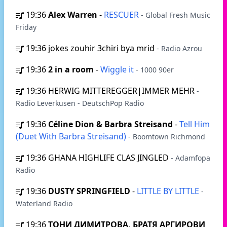
19:36
Alex Warren
-
RESCUER
- Global Fresh Music
Friday
19:36
jokes zouhir 3chiri bya mrid
- Radio Azrou
19:36
2 in a room
-
Wiggle it
- 1000 90er
19:36
HERWIG MITTEREGGER|IMMER MEHR
-
Radio Leverkusen - DeutschPop Radio
19:36
Céline Dion & Barbra Streisand
-
Tell Him
(Duet With Barbra Streisand)
- Boomtown Richmond
19:36
GHANA HIGHLIFE CLAS JINGLED
- Adamfopa
Radio
19:36
DUSTY SPRINGFIELD
-
LITTLE BY LITTLE
-
Waterland Radio
19:36
ТОНИ ДИМИТРОВА, БРАТЯ АРГИРОВИ