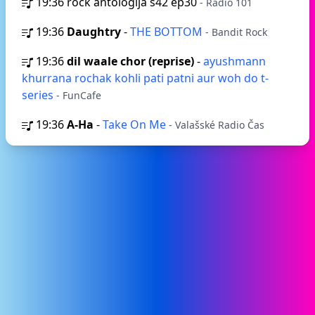
19:36
rock antologija s42 ep30
- Radio 101
19:36
Daughtry
-
THE BOTTOM
- Bandit Rock
19:36
dil waale chor (reprise)
-
ayushmann
khurrana rochak kohli pati patni aur woh do t-
series
- FunCafe
19:36
A-Ha
-
Take On Me
- Valašské Radio Čas