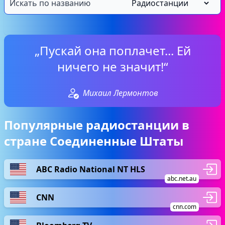
„Пускай она поплачет... Ей
ничего не значит!“
Михаил Лермонтов
Популярные радиостанции в
стране Соединенные Штаты
ABC Radio National NT HLS
abc.net.au
CNN
cnn.com