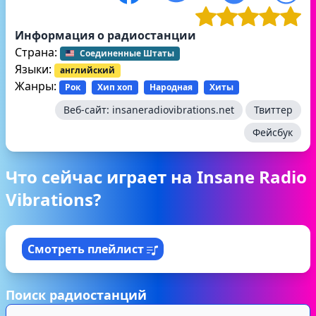
Информация о радиостанции
Страна:
Соединенные Штаты
Языки:
английский
Жанры:
Рок
Хип хоп
Народная
Хиты
Веб-сайт:
insaneradiovibrations.net
Твиттер
Фейсбук
Что сейчас играет на Insane Radio
Vibrations?
Смотреть плейлист
Поиск радиостанций