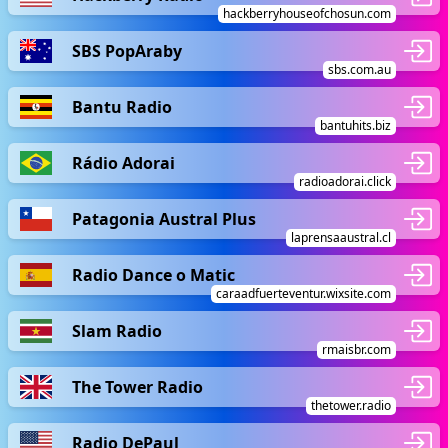
hackberryhouseofchosun.com
SBS PopAraby
sbs.com.au
Bantu Radio
bantuhits.biz
Rádio Adorai
radioadorai.click
Patagonia Austral Plus
laprensaaustral.cl
Radio Dance o Matic
caraadfuerteventur.wixsite.com
Slam Radio
rmaisbr.com
The Tower Radio
thetower.radio
Radio DePaul