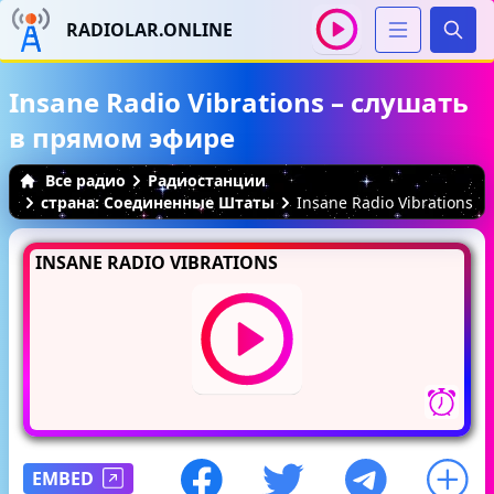
RADIOLAR.ONLINE
Иска
Insane Radio Vibrations – слушать
в прямом эфире
Все радио
Радиостанции
страна: Соединенные Штаты
Insane Radio Vibrations
INSANE RADIO VIBRATIONS
EMBED